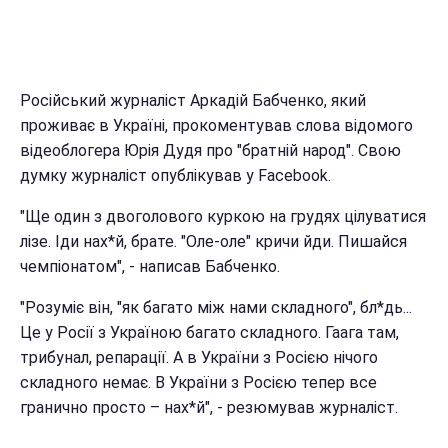
Російський журналіст Аркадій Бабченко, який
проживає в Україні, прокоментував слова відомого
відеоблогера Юрія Дудя про "братній народ". Свою
думку журналіст опублікував у Facebook.
"Ще один з двоголового куркою на грудях цілуватися
лізе. Іди нах*й, брате. "Оле-оле" кричи йди. Пишайся
чемпіонатом", - написав Бабченко.
"Розуміє він, "як багато між нами складного", бл*дь...
Це у Росії з Україною багато складного. Гаага там,
трибунал, репарації. А в України з Росією нічого
складного немає. В України з Росією тепер все
гранично просто – нах*й", - резюмував журналіст.