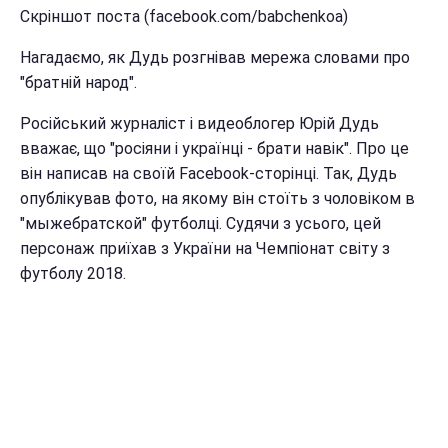
Скріншот поста (facebook.com/babchenkoa)
Нагадаємо, як Дудь розгнівав мережа словами про
"братній народ".
Російський журналіст і видеоблогер Юрій Дудь
вважає, що "росіяни і українці - брати навік". Про це
він написав на своїй Facebook-сторінці. Так, Дудь
опублікував фото, на якому він стоїть з чоловіком в
"мыжебратской" футболці. Судячи з усього, цей
персонаж приїхав з України на Чемпіонат світу з
футболу 2018.