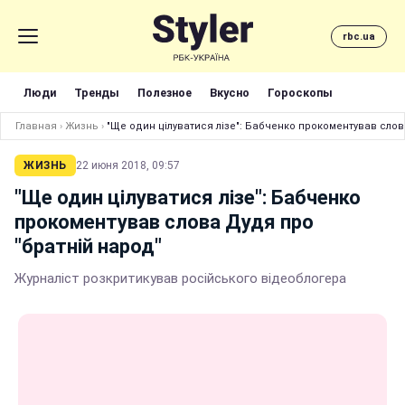
rbc.ua
Люди
Тренды
Полезное
Вкусно
Гороскопы
Главная
›
Жизнь
›
"Ще один цілуватися лізе": Бабченко прокоментував слов
ЖИЗНЬ
22 июня 2018, 09:57
"Ще один цілуватися лізе": Бабченко
прокоментував слова Дудя про
"братній народ"
Журналіст розкритикував російського відеоблогера