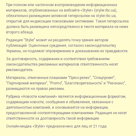
При полном или частичном воспроизведении информационных
материалов, опубликованных на вебсайте «Styler» (styler.rbc.ua),
обязательно размещение активной гиперссылки на styler.rbc.ua,
открытой для индексации поисковыми системами. Такая гиперссылка
должна быть размещена непосредственно в тексте материала не ниже
второго абзаца.
Редакция "Styler" может не разделять точку зрения авторов
публикаций. Оценочные суждения, согласно законодательству
Украины, не подлежат опровержению и доказыванию их правдивости.
За достоверность, содержание и соответствие требованиям
законодательства рекламных материалов ответственность несет
рекламодатель.
Материалы, отмеченные плашками "Пресс-релиз", "Спецпроект",
"Партнерский материал", "Promo", "Благотворительность" и "Резонанс",
размещаются на правах рекламы.
Рубрика «Новости компаний» является информационным форматом,
содержащим новости, сообщения и объявления, связанные с
деятельностью компаний, и основывается на информации,
предоставленной соответствующими компаниями. Редакция не несет
ответственности за достоверность такой информации.
Онлайн-медиа «Styler» предназначено для лиц от 21 года.