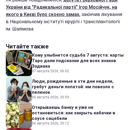
України від "Радикальної партії" Ігор Мосійчук, на
якого в Києві було скоєно замах,
закінчив лікування
в Національному інституті хірургії і трансплантології
ім. Шалімова.
Читайте также
Кому улыбнется судьба 7 августа: карты
Таро дали подсказки для всех знаков
Зодиака
07 августа 2026, 06:02
Люди, рожденные в эти дни недели,
гребут деньги лопатой: им повезло с
пеленок
06 августа 2026, 20:59
Открываешь банку и уже не
остановиться: как закрыть кабачки в
соусе сацебели
06 августа 2026, 20:12