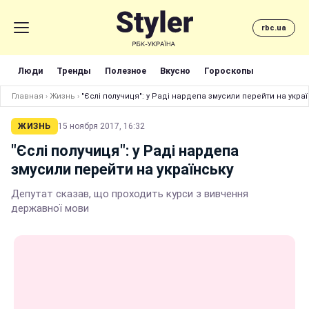
rbc.ua
Люди
Тренды
Полезное
Вкусно
Гороскопы
Главная
›
Жизнь
›
"Єслі получиця": у Раді нардепа змусили перейти на укра
ЖИЗНЬ
15 ноября 2017, 16:32
"Єслі получиця": у Раді нардепа
змусили перейти на українську
Депутат сказав, що проходить курси з вивчення
державної мови