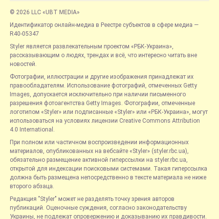
© 2026 LLC «UBT MEDIA»
Идентификатор онлайн-медиа в Реестре субъектов в сфере медиа —
R40-05347
Styler является развлекательным проектом «РБК-Украина»,
рассказывающим о людях, трендах и всё, что интересно читать вне
новостей.
Фотографии, иллюстрации и другие изображения принадлежат их
правообладателям. Использование фотографий, отмеченных Getty
Images, допускается исключительно при наличии письменного
разрешения фотоагентства Getty Images. Фотографии, отмеченные
логотипом «Styler» или подписанные «Styler» или «РБК-Украина», могут
использоваться на условиях лицензии Creative Commons Attribution
4.0 International.
При полном или частичном воспроизведении информационных
материалов, опубликованных на вебсайте «Styler» (styler.rbc.ua),
обязательно размещение активной гиперссылки на styler.rbc.ua,
открытой для индексации поисковыми системами. Такая гиперссылка
должна быть размещена непосредственно в тексте материала не ниже
второго абзаца.
Редакция "Styler" может не разделять точку зрения авторов
публикаций. Оценочные суждения, согласно законодательству
Украины, не подлежат опровержению и доказыванию их правдивости.