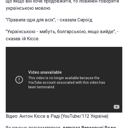
що якщо він хоче продовжити, то повинен говорити
українською мовою.
"Правила одні для всіх", - сказала Сироїд.
"Українською - мабуть, болгарською, якщо вийде", -
сказав їй Кіссе.
Відео: Антон Кіссе в Раді (YouTube/112 Україна)
Як раніше повідомлялося,
депутат Верховної Ради