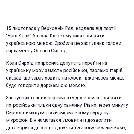
15 листопада у Верховній Раді нардепа від партії
"Наш Край" Антона Кіссе змусили говорити
українською мовою. Зробила це заступник голови
парламенту Оксана Сироїд.
Коли Сироїд попросила депутата перейти на
українську мову замість російської, парламентарій
сказав, що зараз ходить на курси і вже через місяць
буде говорити державною мовою.
Заступник голови парламенту дозволила говорити
по-російськи тільки одну хвилину. Рівно через минуту
Сироїд вимкнула російськомовному нардепу
мікрофон. Він намагався умовити її дозволити
договорити до кінця, однак вона знову сказала йому,