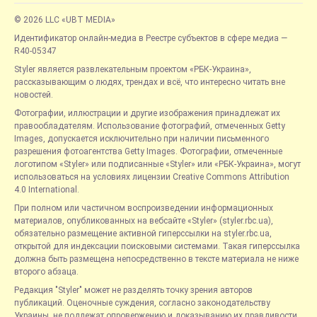
© 2026 LLC «UBT MEDIA»
Идентификатор онлайн-медиа в Реестре субъектов в сфере медиа —
R40-05347
Styler является развлекательным проектом «РБК-Украина»,
рассказывающим о людях, трендах и всё, что интересно читать вне
новостей.
Фотографии, иллюстрации и другие изображения принадлежат их
правообладателям. Использование фотографий, отмеченных Getty
Images, допускается исключительно при наличии письменного
разрешения фотоагентства Getty Images. Фотографии, отмеченные
логотипом «Styler» или подписанные «Styler» или «РБК-Украина», могут
использоваться на условиях лицензии Creative Commons Attribution
4.0 International.
При полном или частичном воспроизведении информационных
материалов, опубликованных на вебсайте «Styler» (styler.rbc.ua),
обязательно размещение активной гиперссылки на styler.rbc.ua,
открытой для индексации поисковыми системами. Такая гиперссылка
должна быть размещена непосредственно в тексте материала не ниже
второго абзаца.
Редакция "Styler" может не разделять точку зрения авторов
публикаций. Оценочные суждения, согласно законодательству
Украины, не подлежат опровержению и доказыванию их правдивости.