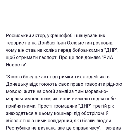
Російський актор, українофоб і шанувальник
терористів на Донбасі Іван Охлоыстин розповів,
чому він став на коліна перед бойовиками з "ДНР",
щоб отримати паспорт. Про це повідомляє "РИА
Новости".
"З мого боку це акт підтримки тих людей, які в
Донецьку відстоюють своє право говорити рідною
мовою, жити на своїй землі за тим морально-
моральним канонам, які вони вважають для себе
прийнятними. Прості громадяни "ДНР" третій рік
знаходяться в цьому кошмарі під обстрілом. Я
абсолютно з ними солідарний, як і безліч людей.
Республіка не визнана, але це справа часу", - заявив