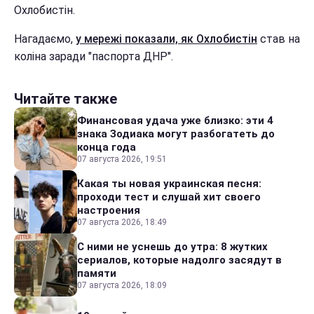
Охлобистін.
Нагадаємо,
у мережі показали, як Охлобистін
став на
коліна заради "паспорта ДНР".
Читайте также
Финансовая удача уже близко: эти 4
знака Зодиака могут разбогатеть до
конца года
07 августа 2026, 19:51
Какая ты новая украинская песня:
проходи тест и слушай хит своего
настроения
07 августа 2026, 18:49
С ними не уснешь до утра: 8 жутких
сериалов, которые надолго засядут в
памяти
07 августа 2026, 18:09