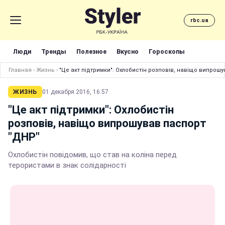
rbc.ua
Люди
Тренды
Полезное
Вкусно
Гороскопы
Главная
›
Жизнь
›
"Це акт підтримки": Охлобистін розповів, навіщо випрош
ЖИЗНЬ
01 декабря 2016, 16:57
"Це акт підтримки": Охлобистін
розповів, навіщо випрошував паспорт
"ДНР"
Охлобистін повідомив, що став на коліна перед
терористами в знак солідарності