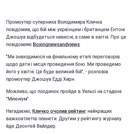
Промоутер суперника Володимира Кличка
повідомив, що бій між українцем і британцем Ентоні
Джошуа відбудеться навесні, а саме в квітні. Про це
повідомляє
Вoxingnewsandviews
.
"Ми знаходимося на фінальному етапі переговорів
щодо дати і місця проведення бою. Ми проведемо
його у квітні. Це буде великий бій", - розповів
промоутер Джошуа Едді Хирн.
Можливо, що поєдинок пройде в Уельсі на стадіоні
"Міленіум".
Нагадаємо,
Кличко очолив рейтинг
найкращих
важкоатлетів планети. Другим у рейтингу журналу
йде Деонтей Вайлдер.