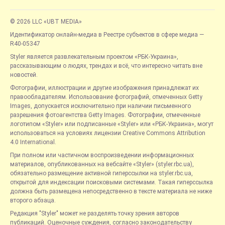
© 2026 LLC «UBT MEDIA»
Идентификатор онлайн-медиа в Реестре субъектов в сфере медиа —
R40-05347
Styler является развлекательным проектом «РБК-Украина»,
рассказывающим о людях, трендах и всё, что интересно читать вне
новостей.
Фотографии, иллюстрации и другие изображения принадлежат их
правообладателям. Использование фотографий, отмеченных Getty
Images, допускается исключительно при наличии письменного
разрешения фотоагентства Getty Images. Фотографии, отмеченные
логотипом «Styler» или подписанные «Styler» или «РБК-Украина», могут
использоваться на условиях лицензии Creative Commons Attribution
4.0 International.
При полном или частичном воспроизведении информационных
материалов, опубликованных на вебсайте «Styler» (styler.rbc.ua),
обязательно размещение активной гиперссылки на styler.rbc.ua,
открытой для индексации поисковыми системами. Такая гиперссылка
должна быть размещена непосредственно в тексте материала не ниже
второго абзаца.
Редакция "Styler" может не разделять точку зрения авторов
публикаций. Оценочные суждения, согласно законодательству