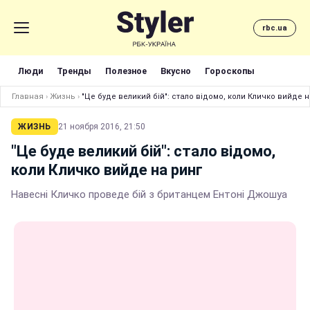
rbc.ua
Люди
Тренды
Полезное
Вкусно
Гороскопы
Главная
›
Жизнь
›
"Це буде великий бій": стало відомо, коли Кличко вийде н
ЖИЗНЬ
21 ноября 2016, 21:50
"Це буде великий бій": стало відомо,
коли Кличко вийде на ринг
Навесні Кличко проведе бій з британцем Ентоні Джошуа