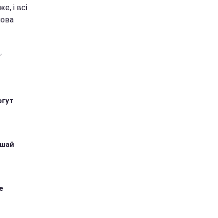
е, і всі
лова
а
.
огут
ушай
е