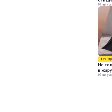
откуда
07 август
ТРЕНД
Не тол
в жару
07 август