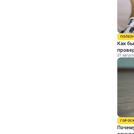
ПОЛЕЗ
Как бы
прове
07 август
ГОРОС
Почему