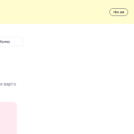
rbc.ua
 Криму
не варто