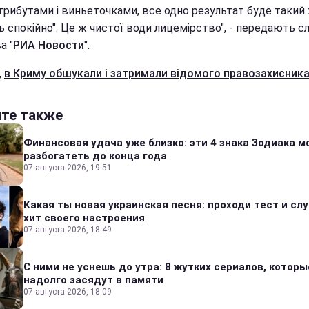
трибутами і виньеточками, все одно результат буде такий ж
ь спокійно". Це ж чистої води лицемірство", - передають с
а "
РИА Новости
".
,
в Криму обшукали і затримали відомого правозахисник
йте также
Финансовая удача уже близко: эти 4 знака Зодиака м
разбогатеть до конца года
07 августа 2026, 19:51
Какая ты новая украинская песня: проходи тест и сл
хит своего настроения
07 августа 2026, 18:49
С ними не уснешь до утра: 8 жутких сериалов, которы
надолго засядут в памяти
07 августа 2026, 18:09