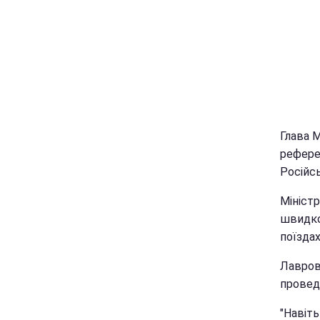
Глава 
рефере
Російс
Мініст
швидко 
поїздах
Лавров
провед
"Навіть