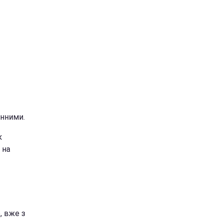
інними.
к
 на
, вже з