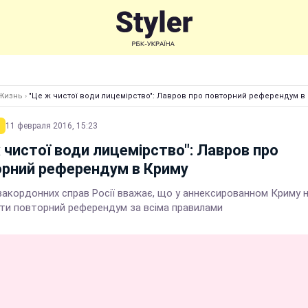
Жизнь
›
"Це ж чистої води лицемірство": Лавров про повторний референдум в
11 февраля 2016, 15:23
 чистої води лицемірство": Лавров про
рний референдум в Криму
закордонних справ Росії вважає, що у аннексированном Криму 
ти повторний референдум за всіма правилами