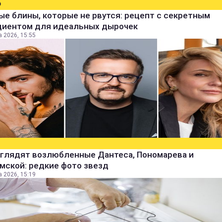
О
е блины, которые не рвутся: рецепт с секретным
диентом для идеальных дырочек
а 2026, 15:55
ыглядят возлюбленные Дантеса, Пономарева и
мской: редкие фото звезд
а 2026, 15:19