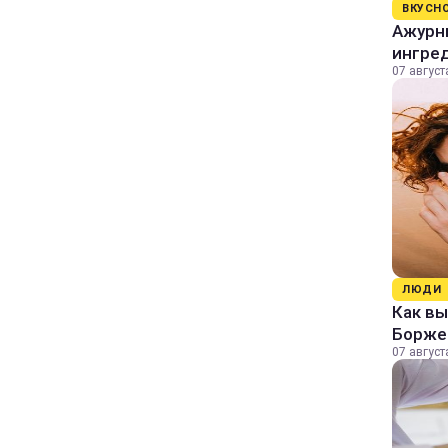
ВКУСН
Ажурны
ингре
07 август
ЛЮДИ
Как в
Борже
07 август