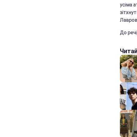
усіма а
зітхнут
Лавров
До речі
Чита