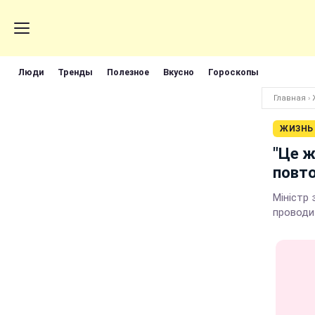
Люди
Тренды
Полезное
Вкусно
Гороскопы
Главная
›
ЖИЗНЬ
"Це ж
повто
Міністр 
проводи