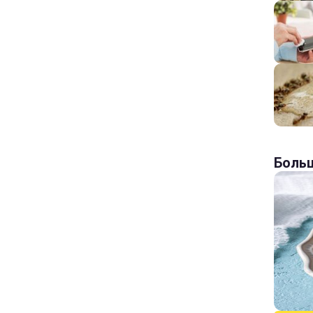
Больш