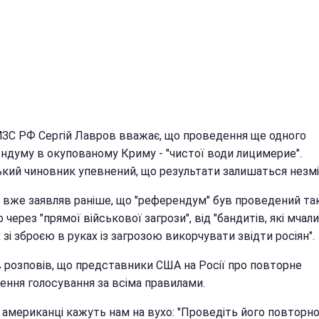
МЗС РФ Сергій Лавров вважає, що проведення ще одного
ндуму в окупованому Криму - "чистої води лицимерие".
ький чиновник упевнений, що результати залишаться незм
р вже заявляв раніше, що "референдум" був проведений та
через "прямої військової загрози", від "бандитів, які мчали
 зі зброєю в руках із загрозою викорчувати звідти росіян".
 розповів, що представники США на Росії про повторне
ення голосування за всіма правилами.
 американці кажуть нам на вухо: "Проведіть його повторно