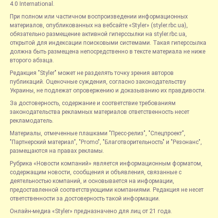
4.0 International.
При полном или частичном воспроизведении информационных
материалов, опубликованных на вебсайте «Styler» (styler.rbc.ua),
обязательно размещение активной гиперссылки на styler.rbc.ua,
открытой для индексации поисковыми системами. Такая гиперссылка
должна быть размещена непосредственно в тексте материала не ниже
второго абзаца.
Редакция "Styler" может не разделять точку зрения авторов
публикаций. Оценочные суждения, согласно законодательству
Украины, не подлежат опровержению и доказыванию их правдивости.
За достоверность, содержание и соответствие требованиям
законодательства рекламных материалов ответственность несет
рекламодатель.
Материалы, отмеченные плашками "Пресс-релиз", "Спецпроект",
"Партнерский материал", "Promo", "Благотворительность" и "Резонанс",
размещаются на правах рекламы.
Рубрика «Новости компаний» является информационным форматом,
содержащим новости, сообщения и объявления, связанные с
деятельностью компаний, и основывается на информации,
предоставленной соответствующими компаниями. Редакция не несет
ответственности за достоверность такой информации.
Онлайн-медиа «Styler» предназначено для лиц от 21 года.