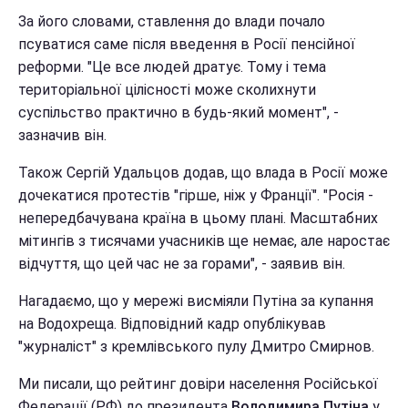
За його словами, ставлення до влади почало
псуватися саме після введення в Росії пенсійної
реформи. "Це все людей дратує. Тому і тема
територіальної цілісності може сколихнути
суспільство практично в будь-який момент", -
зазначив він.
Також Сергій Удальцов додав, що влада в Росії може
дочекатися протестів "гірше, ніж у Франції". "Росія -
непередбачувана країна в цьому плані. Масштабних
мітингів з тисячами учасників ще немає, але наростає
відчуття, що цей час не за горами", - заявив він.
Нагадаємо, що у мережі висміяли Путіна за купання
на Водохреща. Відповідний кадр опублікував
"журналіст" з кремлівського пулу Дмитро Смирнов.
Ми писали, що рейтинг довіри населення Російської
Федерації (РФ) до президента
Володимира Путіна
у