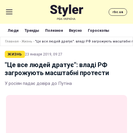
rbc.ua
Люди
Тренды
Полезное
Вкусно
Гороскопы
Главная
›
Жизнь
›
"Це все людей дратує": владі РФ загрожують масштабні 
ЖИЗНЬ
23 января 2019, 09:27
"Це все людей дратує": владі РФ
загрожують масштабні протести
У росіян падає довіра до Путіна