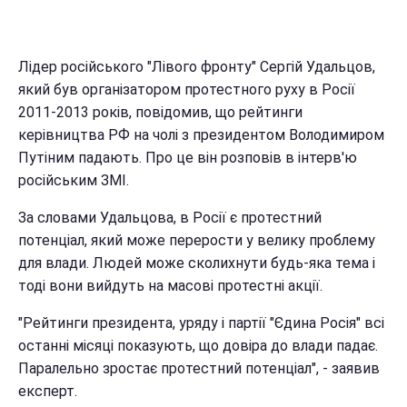
Лідер російського "Лівого фронту" Сергій Удальцов,
який був організатором протестного руху в Росії
2011-2013 років, повідомив, що рейтинги
керівництва РФ на чолі з президентом Володимиром
Путіним падають. Про це він розповів в інтерв'ю
російським ЗМІ.
За словами Удальцова, в Росії є протестний
потенціал, який може перерости у велику проблему
для влади. Людей може сколихнути будь-яка тема і
тоді вони вийдуть на масові протестні акції.
"Рейтинги президента, уряду і партії "Єдина Росія" всі
останні місяці показують, що довіра до влади падає.
Паралельно зростає протестний потенціал", - заявив
експерт.