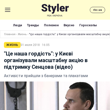
rbc.ua
Люди
Тренды
Полезное
Вкусно
Гороскопы
Главная
›
Жизнь
›
"Це наша гордість": у Києві організували масштабну акцію
ЖИЗНЬ
01 июля 2018 · 16:05
"Це наша гордість": у Києві
організували масштабну акцію в
підтримку Сенцова (відео)
Активісти прийшли з банерами та плакатами