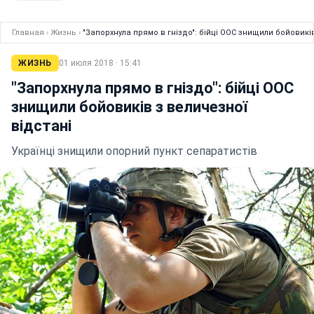
Главная
›
Жизнь
›
"Запорхнула прямо в гніздо": бійці ООС знищили бойовиків
ЖИЗНЬ
01 июля 2018 · 15:41
"Запорхнула прямо в гніздо": бійці ООС
знищили бойовиків з величезної
відстані
Українці знищили опорний пункт сепаратистів