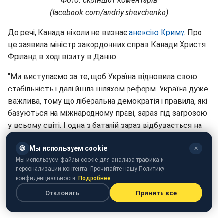
Фото: скріншот коментарів
(facebook.com/andriy.shevchenko)
До речі, Канада ніколи не визнає
анексію Криму
. Про
це заявила міністр закордонних справ Канади Христя
Фріланд в ході візиту в Данію.
"Ми виступаємо за те, щоб Україна відновила свою
стабільність і далі йшла шляхом реформ. Україна дуже
важлива, тому що ліберальна демократія і правила, які
базуються на міжнародному праві, зараз під загрозою
у всьому світі. І одна з баталій зараз відбувається на
території України. Успіх реформ, важливий як для
🍪
Мы используем cookie
українців, і для всіх нас. Канада ніколи не прийме
✕
Мы используем файлы cookie для анализа трафика и
втручання і анексію Криму, тому що це серйозне
персонализации контента. Прочитайте нашу Политику
порушення міжнародного права", - заявила вона.
конфиденциальности.
Подробнее
Отклонить
Принять все