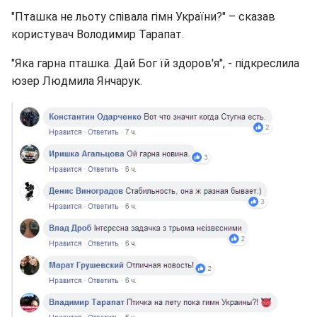
"Пташка не льоту співала гімн України?" – сказав
користувач Володимир Тарапат.
"Яка гарна пташка. Дай Бог їй здоров'я", - підкреслила
юзер Людмила Янчарук.