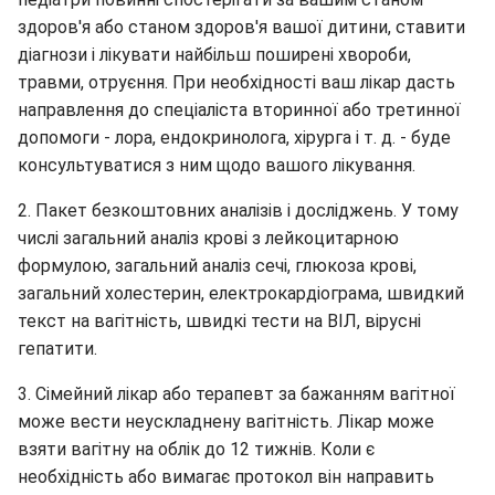
здоров'я або станом здоров'я вашої дитини, ставити
діагнози і лікувати найбільш поширені хвороби,
травми, отруєння. При необхідності ваш лікар дасть
направлення до спеціаліста вторинної або третинної
допомоги - лора, ендокринолога, хірурга і т. д. - буде
консультуватися з ним щодо вашого лікування.
2. Пакет безкоштовних аналізів і досліджень. У тому
числі загальний аналіз крові з лейкоцитарною
формулою, загальний аналіз сечі, глюкоза крові,
загальний холестерин, електрокардіограма, швидкий
текст на вагітність, швидкі тести на ВІЛ, вірусні
гепатити.
3. Сімейний лікар або терапевт за бажанням вагітної
може вести неускладнену вагітність. Лікар може
взяти вагітну на облік до 12 тижнів. Коли є
необхідність або вимагає протокол він направить