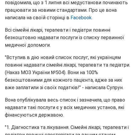
повідомила, що з 1 липня всі медустанови починають
працювати за новими стандартами. Про це вона
написала на своїй сторінці в
Facebook.
Всі сімейні лікарі, терапевти і педіатри повинні
безкоштовно надавати послуги із списку первинної
медичної допомоги.
"Вступив в дію новий список послуг, які українцям
повинні надавати сімейні лікарі, терапевти та педіатри.
(Наказ МОЗ України №504). Вони на 100%
безкоштовними для кожного пацієнта, адже за них
вже заплатили зі своїх податків!" - написала Супрун.
Вона опублікувала весь список і зазначила, що право
надавати такі послуги є у всіх медичних установ, які
фінансуються державою.
"1. Діагностика та лікування. Сімейні лікарі, терапевти і
педіатри повинні спостерігати за вашим станом