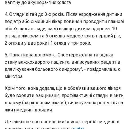
вагітну до акушера-гінеколога.
4. Огляди дітей до 3-х років. Після народження дитини
педіатр або сімейний лікар повинен проводити планові
обов'язкові огляди, навіть якщо дитина здорова: 10
оглядів лікарем та 6 оглядів медсестри в перший рік,
2 огляди у два роки і 1 огляд у три роки.
5. Паліативна допомога. Спостереження та оцінка
стану важкохворого пацієнта, виписування рецептів
для лікування больового синдрому", - повідомила в. о.
міністра.
Крім того, вона додала, що в обов'язки вашого лікаря
буде входити вакцинація, профілактичні огляди, візити
додому (за рішенням лікаря), виписування рецептів на
ліки і медичні довідки.
Детальніше про оновлений список першої медичної
допомоги можна прочитати на
сайті.