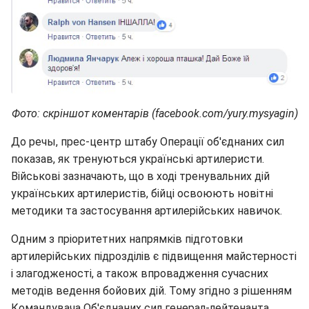
Фото: скріншот коментарів (facebook.com/yury.mysyagin)
До речы, прес-центр штабу Операції об'єднаних сил
показав, як тренуються українські артилеристи.
Військові зазначають, що в ході тренувальних дій
українських артилеристів, бійці освоюють новітні
методики та застосування артилерійських навичок.
Одним з пріоритетних напрямків підготовки
артилерійських підрозділів є підвищення майстерності
і злагодженості, а також впровадження сучасних
методів ведення бойових дій. Тому згідно з рішенням
Командувача Об'єднаних сил генерал-лейтенанта