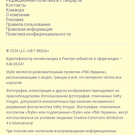
Редакционная политика и стандарты
Контакты
Команда
О компании
Реклама
Правила пользования
Правовая информация
Политика конфиденциальности
© 2026 LLC «UBT MEDIA»
Идентификатор онлайн-медиа в Реестре субъектов в сфере медиа —
R40-05347
Styler является развлекательным проектом «РБК-Украина»,
рассказывающим о людях, трендах и всё, что интересно читать вне
новостей.
Фотографии, иллюстрации и другие изображения принадлежат их
правообладателям. Использование фотографий, отмеченных Getty
Images, допускается исключительно при наличии письменного
разрешения фотоагентства Getty Images. Фотографии, отмеченные
логотипом «Styler» или подписанные «Styler» или «РБК-Украина», могут
использоваться на условиях лицензии Creative Commons Attribution
4.0 International.
При полном или частичном воспроизведении информационных