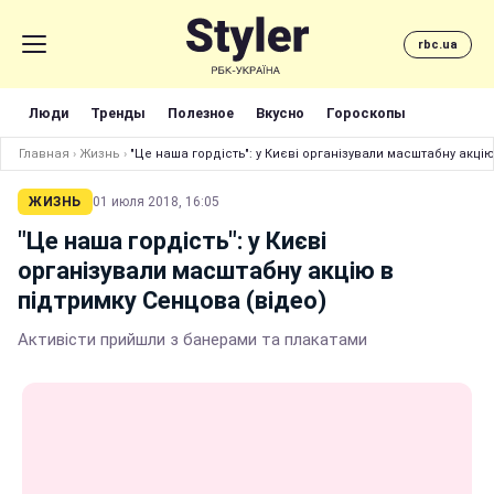
rbc.ua
Люди
Тренды
Полезное
Вкусно
Гороскопы
Главная
›
Жизнь
›
"Це наша гордість": у Києві організували масштабну акцію
ЖИЗНЬ
01 июля 2018, 16:05
"Це наша гордість": у Києві
організували масштабну акцію в
підтримку Сенцова (відео)
Активісти прийшли з банерами та плакатами