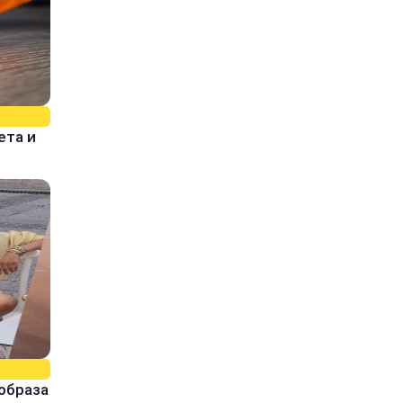
ета и
образа