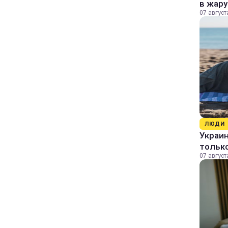
в жару
07 август
ЛЮДИ
Украин
только
07 август