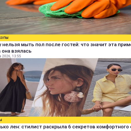
КОПЫ
 нельзя мыть пол после гостей: что значит эта прим
 она взялась
а 2026, 13:55
Ы
ько лен: стилист раскрыла 6 секретов комфортного 