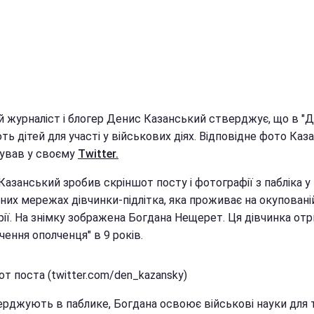
й журналіст і блогер Денис Казанський стверджує, що в "
ь дітей для участі у військових діях. Відповідне фото Каз
кував у своєму
Twitter.
азанський зробив скріншот посту і фотографії з пабліка у
них мережах дівчинки-підлітка, яка проживає на окуповані
рії. На знімку зображена Богдана Нещерет. Ця дівчинка от
чення ополченця" в 9 років.
т поста (twitter.com/den_kazansky)
ерджують в паблике, Богдана освоює військові науки для т