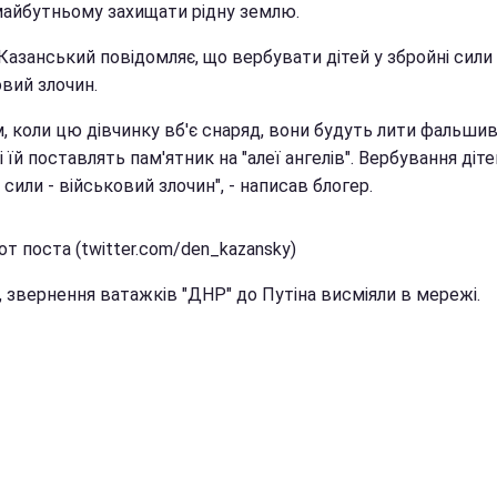
майбутньому захищати рідну землю.
Казанський повідомляє, що вербувати дітей у збройні сили
вий злочин.
м, коли цю дівчинку вб'є снаряд, вони будуть лити фальшив
і їй поставлять пам'ятник на "алеї ангелів". Вербування діте
 сили - військовий злочин", - написав блогер.
т поста (twitter.com/den_kazansky)
, звернення ватажків "ДНР" до Путіна висміяли в мережі.