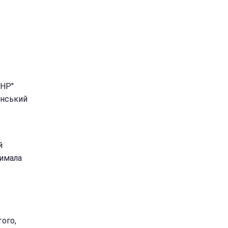
ДНР"
анський
й
римала
ого,