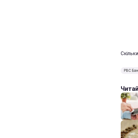
Скільки
РВС Ба
Чита