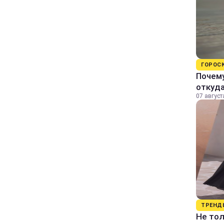
ГОРОС
Почему
откуда
07 август
ТРЕНД
Не тол