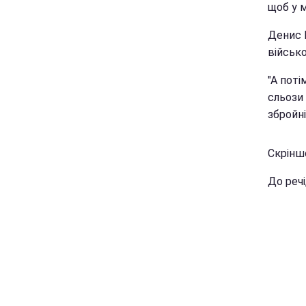
щоб у 
Денис 
військо
"А поті
сльози 
збройні
Скріншо
До речі