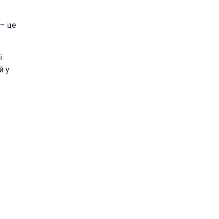
 – це
і
й у