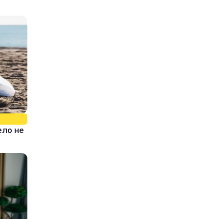
ело не