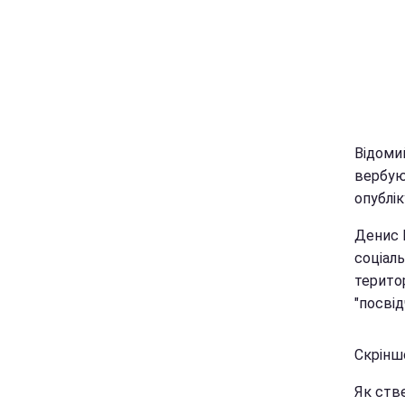
Відоми
вербуют
опублі
Денис К
соціаль
терито
"посвід
Скріншо
Як ств