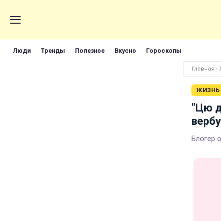
Люди
Тренды
Полезное
Вкусно
Гороскопы
Главная
›
ЖИЗНЬ
"Цю д
вербу
Блогер о