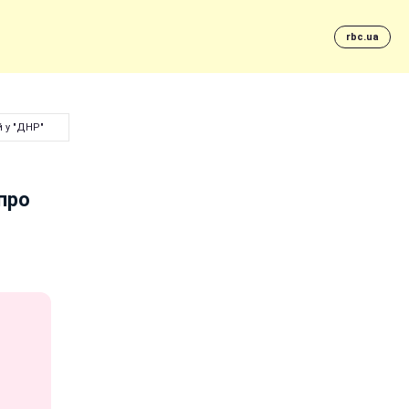
rbc.ua
 у "ДНР"
 про