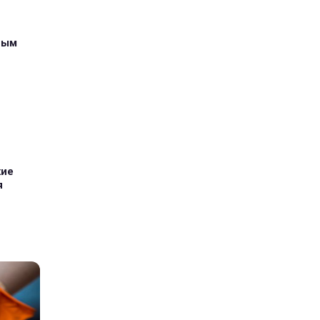
ным
кие
я