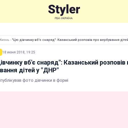
Жизнь
›
"Цю дівчинку вб'є снаряд": Казанський розповів про вербування дітей
18 июня 2018, 19:25
івчинку вб'є снаряд": Казанський розповів
вання дітей у "ДНР"
публікував фото дівчинки в формі