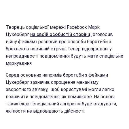
Творець соціальної мережі Facebook Марк
Цукерберг
на своїй особистій сторінці
оголосив
війну фейкам і розповів про способи боротьби з
брехнею в новинній стрічці. Тепер підозрювані у
неправдивості повідомлення будуть мати спеціальне
маркування.
Серед основних напрямів боротьби з фейками
Цукерберг зазначив спрощення механізму
зворотного зв'язку, щоб користувачі могли легко
позначити повідомлення, як помилкове. На основі
таких скарг спеціальний алгоритм буде вгадувати,
які пости не відповідають дійсності.