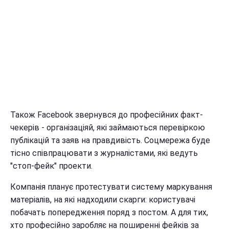
Також Facebook звернувся до професійних факт-
чекерів - організаціяй, які займаються перевіркою
публікацій та заяв на правдивість. Соцмережа буде
тісно співпрацювати з журналістами, які ведуть
"стоп-фейк" проекти.
Компанія планує протестувати систему маркування
матеріалів, на які надходили скарги: користувачі
побачать попередження поряд з постом. А для тих,
хто професійно заробляє на поширенні фейків за