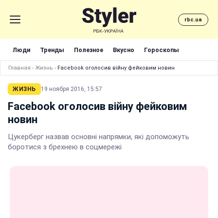
rbc.ua
Люди
Тренды
Полезное
Вкусно
Гороскопы
Главная
›
Жизнь
›
Facebook оголосив війну фейковим новин
ЖИЗНЬ
19 ноября 2016, 15:57
Facebook оголосив війну фейковим
новин
Цукерберг назвав основні напрямки, які допоможуть
боротися з брехнею в соцмережі