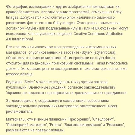
Фотографии, иллюстрации и другие изображения принадлежат их
правообладателям. Использование фотографий, отмеченных Getty
Images, допускается исключительно при наличии письменного
разрешения фотоагентства Getty Images. Фотографии, отмеченные
логотипом «Styler» или подписанные «Styler» или «РБК-Украина», могут
использоваться на условиях лицензии Creative Commons Attribution
4.0 International.
При полном или частичном воспроизведении информационных
материалов, опубликованных на вебсайте «Styler» (styler.rbc.ua),
обязательно размещение активной гиперссылки на styler.rbc.ua,
открытой для индексации поисковыми системами. Такая гиперссылка
должна быть размещена непосредственно в тексте материала не ниже
второго абзаца.
Редакция "Styler" может не разделять точку зрения авторов
публикаций. Оценочные суждения, согласно законодательству
Украины, не подлежат опровержению и доказыванию их правдивости.
За достоверность, содержание и соответствие требованиям
законодательства рекламных материалов ответственность несет
рекламодатель.
Материалы, отмеченные плашками "Пресс-релиз", "Спецпроект",
"Партнерский материал", "Promo", "Благотворительность" и "Резонанс",
размещаются на правах рекламы.