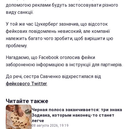
допомогою реклами будуть застосовувати різного
виду санкції.
У той же час Цукерберг зазначив, що відсоток
фейкових повідомлень невисокий, але компанії
належить багато чого зробити, щоб вирішити цю
проблему.
Нагадаємо, що Facebook оголосив фейки
забороненою інформацією в інструкції для партнерів.
До речі, сестра Савченко відхрестилася від
фейкового Twitter
.
Читайте также
Черная полоса заканчивается: три знака
Зодиака, которым наконец-то станет
легче
08 августа 2026, 19:19