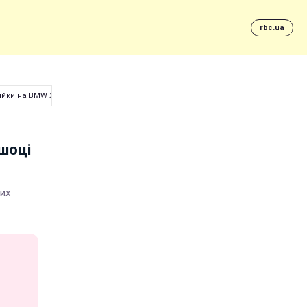
rbc.ua
ійки на BMW X3
шоці
их