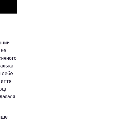
шний
 не
сняного
кілька
и себе
життя
оці
идалася
ніше