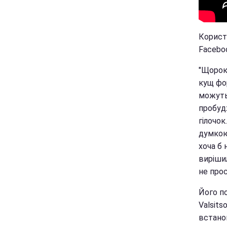
Користу
Facebo
"Щороку
кущ фор
можуть
пробуд
гілочок
думкою
хоча б 
виріши
не прос
Його п
Valsits
встанов