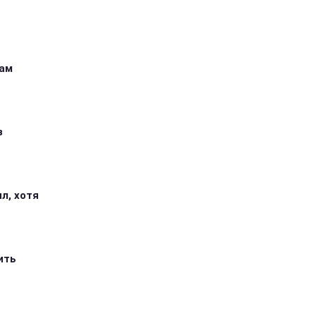
кам
з
л, хотя
ить