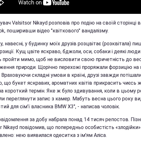
вач Valsitsor Nikayd розповів про подію на своїй сторінці в
ok, поширивши відео "квіткового" вандалізму.
, навесні, у будинку моїх друзів розцвітає (розквітала) пи
зиції. Кущ цвіте яскраво, бджоли, оси, собаки і деякі люди
 пройти мимо, щоб не висловити свою причетність до ве
ження природи. Щорічно перехожі проряжали форзицію на 
. Враховуючи складні умови в країні, друзі завжди потішал
, що букет яскравих, ароматних квітів прикрасить чиєсь 
на короткий термін. Яке ж було здивування, коли в цьому р
ли переглянути запис з камер. Мабуть весна цього року в
тий для сім'ї власника BMW X3", - написав чоловік.
овідомлення за добу набрала понад 14 тисяч репостов. Піз
or Nikayd повідомив, що попередньо особистість «злодійки»
лено: нею виявилася одеситка з ім'ям Аліса.