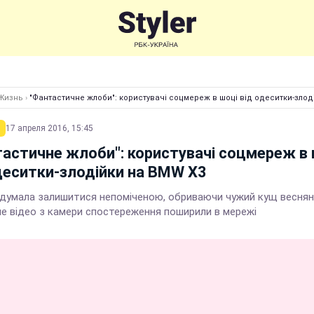
Жизнь
›
"Фантастичне жлоби": користувачі соцмереж в шоці від одеситки-злод
17 апреля 2016, 15:45
астичне жлоби": користувачі соцмереж в 
деситки-злодійки на BMW X3
 думала залишитися непоміченою, обриваючи чужий кущ веснян
але відео з камери спостереження поширили в мережі