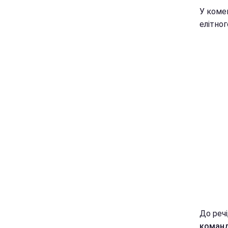
У коме
елітног
До речі
команд