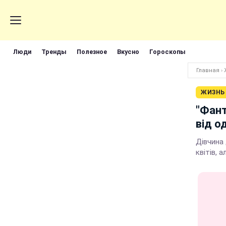
Люди
Тренды
Полезное
Вкусно
Гороскопы
Главная
›
ЖИЗНЬ
"Фант
від о
Дівчина
квітів, 