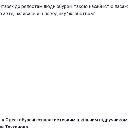
нтарях до репостам люди обурені такою нахабністю паса
о авто, називаючи її поведінку "жлобством".
,
в Одесі обурені сепаратистським шкільним підручником
и Труханова.