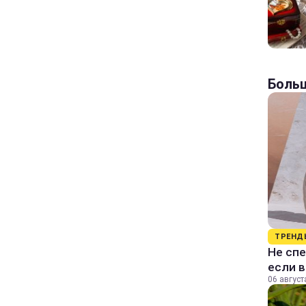
Больш
ТРЕНД
Не спе
если 
06 август