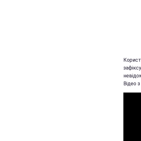
Корист
зафікс
невідо
Відео з