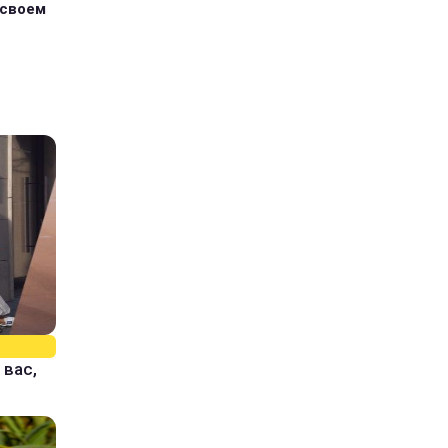
 своем
 вас,