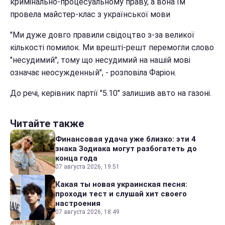
кримінально-процесуальному праву, а вона їм
провела майстер-клас з української мови
"Ми дуже довго правили свідоцтво з-за великої
кількості помилок. Ми врешті-решт перемогли слово
"несудимий", тому що несудимий на нашій мові
означає неосужденный", - розповіла Фаріон.
До речі, керівник партії "5.10" залишив авто на газоні.
Читайте также
Финансовая удача уже близко: эти 4
знака Зодиака могут разбогатеть до
конца года
07 августа 2026, 19:51
Какая ты новая украинская песня:
проходи тест и слушай хит своего
настроения
07 августа 2026, 18:49