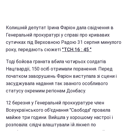
Колишній депутат Ірина Фаріон дала свідчення в
Генеральній прокуратурі у справі про кривавих
сутичках під Верховною Радою 31 серпня минулого
року, передають сюжеті
"ТСН.16 : 45 "
Тоді бойова граната вбила чотирьох солдатів
Нацгвардії, 150 осіб отримали поранення. Перед
початком заворушень Фаріон виступала зі сцени і
засуджувала надання так званого особливого
статусу окремим регіонам Донбасу.
12 березня у Генеральній проккуратуре член
Всеукраїнського об'єднання "Свобода" провела
майже три години. Вийшла у хорошому настрої і
розповіла: слідчі влаштували їй лікнеп по