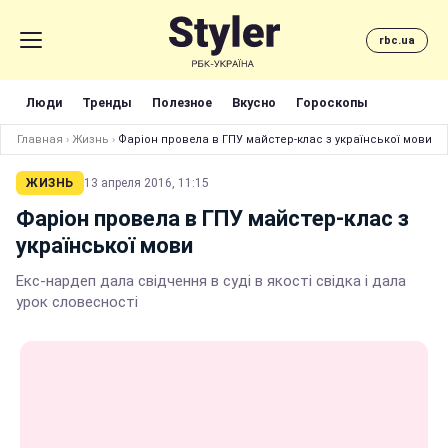
rbc.ua
Люди
Тренды
Полезное
Вкусно
Гороскопы
Главная
›
Жизнь
›
Фаріон провела в ГПУ майстер-клас з української мови
ЖИЗНЬ
13 апреля 2016, 11:15
Фаріон провела в ГПУ майстер-клас з
української мови
Екс-нардеп дала свідчення в суді в якості свідка і дала
урок словесності