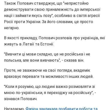
Також Попович стверджує, що "непристойно
демонструвати свою приналежність до імперської
нації і займати якусь позу", особливо в світлі агресії
Росії проти України. За його словами, це просто
негарно.
В якості прикладу, Попович розповів про українців, які
живуть в Латвії та Естонії.
"Вивчити ці мови складно, це не російська і не
польська, але вони вивчають", - сказав він.
Проте, не зважаючи на свої погляди, академік
враховує переваги та можливості інших людей.
"Коли я розумію, що людині важко розмовляти зі
мною по-українськи, я переходжу на російську", -
зізнався Попович.
Нагадаємо,
Фаріон закликала позбавити роботи та