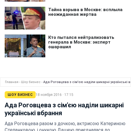
Главная
›
Шоу бизнес
›
Ада Роговцева з сім'єю наділи шикарні українські 
ШОУ БИЗНЕС
18 ноября 2016 · 17:15
Ада Роговцева з сім'єю наділи шикарні
українські вбрання
Ада Роговцева разом з дочкою, актрисою Катериною
Степанковою, і онукою Дашею приєдналася до