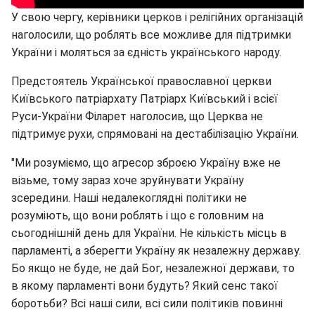
У свою чергу, керівники церков і релігійних організацій
наголосили, що роблять все можливе для підтримки
України і моляться за єдність українського народу.
Предстоятель Української православної церкви
Київського патріархату Патріарх Київський і всієї
Руси-України Філарет наголосив, що Церква не
підтримує рухи, спрямовані на дестабілізацію України.
"Ми розуміємо, що агресор зброєю Україну вже не
візьме, тому зараз хоче зруйнувати Україну
зсередини. Наші недалекоглядні політики не
розуміють, що вони роблять і що є головним на
сьогоднішній день для України. Не кількість місць в
парламенті, а зберегти Україну як незалежну державу.
Бо якщо не буде, не дай Бог, незалежної держави, то
в якому парламенті вони будуть? Який сенс такої
боротьби? Всі наші сили, всі сили політиків повинні