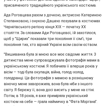
присвяченого традиційного українського костюма.
Ада Роговцева разом з дочкою, актрисою Катериною
Степанковою, і онукою Дашею позували в костюмах
Чернігівського регіону кінця XIX ― початку ХХ
століття. За словами Ади Роговцевої, їй захотілося,
щоб у "Щирих" показали три покоління її сім'ї, три
покоління тих, хто вірний Україні всім своїм єством.
"Вишиванка була зі мною все моє свідоме життя. З
дитинства мене супроводжувала фотографія мами в
українському костюмі. Я побачила її вперше років у
вісім ― тоді була окупація, війна, голод-холод,
голодранці. Це фотографія з мамою в розкішному
віночку мене заворожила, вона була ніби з іншого
світу. Я бережу її, вона досі висить у мене на стіні.
Потім, в 18 років, я вже приміряла український
костюм на себе ― грала наймичку в "Фата Моргана".