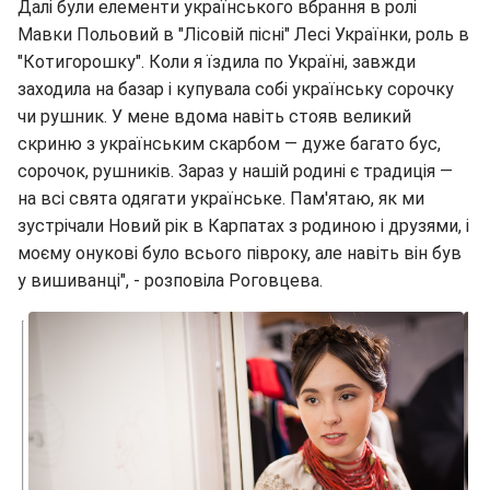
Далі були елементи українського вбрання в ролі
Мавки Польовий в "Лісовій пісні" Лесі Українки, роль в
"Котигорошку". Коли я їздила по Україні, завжди
заходила на базар і купувала собі українську сорочку
чи рушник. У мене вдома навіть стояв великий
скриню з українським скарбом ― дуже багато бус,
сорочок, рушників. Зараз у нашій родині є традиція ―
на всі свята одягати українське. Пам'ятаю, як ми
зустрічали Новий рік в Карпатах з родиною і друзями, і
моєму онукові було всього півроку, але навіть він був
у вишиванці", - розповіла Роговцева.