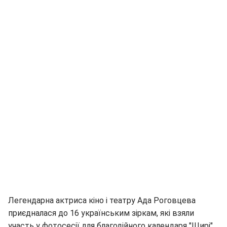
Легендарна актриса кіно і театру
Ада Роговцева
приєдналася до 16 українським зіркам, які взяли
участь у фотосесії для благодійного календаря "Щирі",