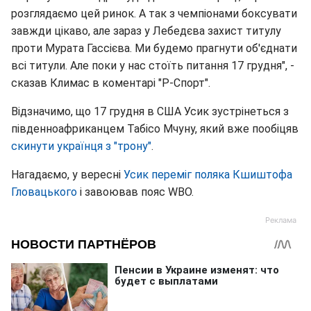
розглядаємо цей ринок. А так з чемпіонами боксувати
завжди цікаво, але зараз у Лебедєва захист титулу
проти Мурата Гассієва. Ми будемо прагнути об'єднати
всі титули. Але поки у нас стоїть питання 17 грудня", -
сказав Климас в коментарі "Р-Спорт".
Відзначимо, що 17 грудня в США Усик зустрінеться з
південноафриканцем Табісо Мчуну, який вже пообіцяв
скинути українця з "трону"
.
Нагадаємо, у вересні
Усик переміг поляка Кшиштофа
Гловацького
і завоював пояс WBO.