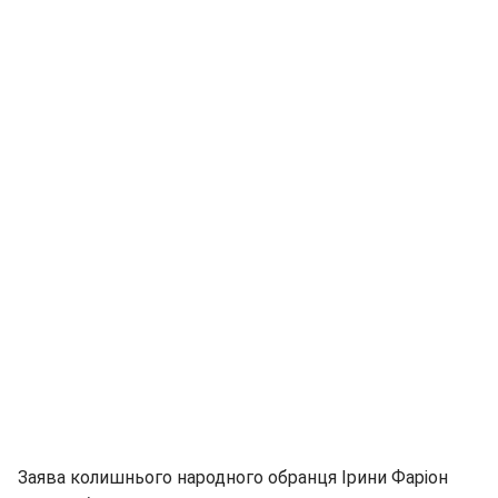
Заява колишнього народного обранця Ірини Фаріон