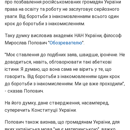
про позбавлення російськомовних громадян України
права на освіту та роботу не заслуговує серйозного
уваги. Від боротьби з інакомовленнаям всього один
крок до боротьби з інакомисленням.
Таку думку висловив академік НАН України, філософ
Мирослав Попович "
Обозревателю
".
"Моє ставлення до подібних заяв, швидше, іронічне. Не
доводиться, навіть, обговорювати такі абеткові
істини. Я думаю, що вона сама не вірить у те, що
говорить. Від боротьби з інакомовленням один крок
до боротьби з інакомисленням. Ми це вже проходили",
- сказав Попович.
На його думку, дане ствердження, насамперед,
суперечить Конституції України.
Попович також визнав, що громадянам України, для
яких українська мова "не є материнською", важко