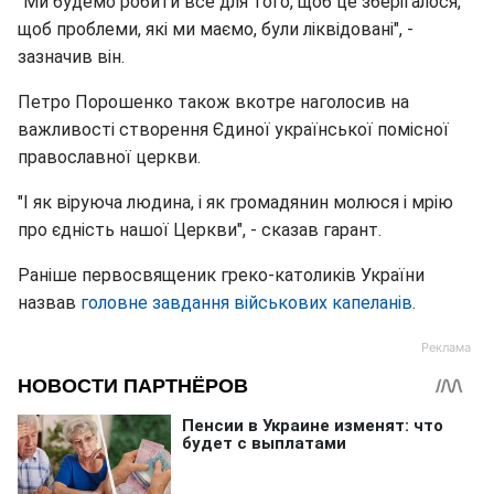
"Ми будемо робити все для того, щоб це зберігалося,
щоб проблеми, які ми маємо, були ліквідовані", -
зазначив він.
Петро Порошенко також вкотре наголосив на
важливості створення Єдиної української помісної
православної церкви.
"І як віруюча людина, і як громадянин молюся і мрію
про єдність нашої Церкви", - сказав гарант.
Раніше первосвященик греко-католиків України
назвав
головне завдання військових капеланів
.