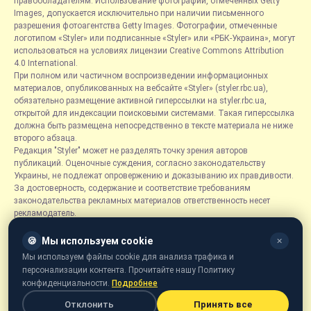
правообладателям. Использование фотографий, отмеченных Getty
Images, допускается исключительно при наличии письменного
разрешения фотоагентства Getty Images. Фотографии, отмеченные
логотипом «Styler» или подписанные «Styler» или «РБК-Украина», могут
использоваться на условиях лицензии Creative Commons Attribution
4.0 International.
При полном или частичном воспроизведении информационных
материалов, опубликованных на вебсайте «Styler» (styler.rbc.ua),
обязательно размещение активной гиперссылки на styler.rbc.ua,
открытой для индексации поисковыми системами. Такая гиперссылка
должна быть размещена непосредственно в тексте материала не ниже
второго абзаца.
Редакция "Styler" может не разделять точку зрения авторов
публикаций. Оценочные суждения, согласно законодательству
Украины, не подлежат опровержению и доказыванию их правдивости.
За достоверность, содержание и соответствие требованиям
законодательства рекламных материалов ответственность несет
рекламодатель.
Материалы, отмеченные плашками "Пресс-релиз", "Спецпроект",
"Партнерский материал", "Promo", "Благотворительность" и "Резонанс",
🍪
Мы используем cookie
✕
размещаются на правах рекламы.
Мы используем файлы cookie для анализа трафика и
Рубрика «Новости компаний» является информационным форматом,
персонализации контента. Прочитайте нашу Политику
содержащим новости, сообщения и объявления, связанные с
конфиденциальности.
Подробнее
деятельностью компаний, и основывается на информации,
предоставленной соответствующими компаниями. Редакция не несет
Отклонить
Принять все