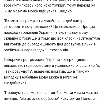
зрозуміти "красу його конструкції", тому перехід на
іншу мову не може відбутися швидко.
"Як можна примусити мільйони людей завтра
заговорити по-українськи? Це неможливо. Процес
переходу громадян України на українську мову
складна історія ще й тому, що вся класична література
від греків до сьогоднішнього дня доступна тільки в
російських перекладах", - сказав він.
Говорячи про громадян України, які принципово
відмовляються розмовляти українською, оскільки "їх
і так розуміють", академік помітив, що в такому
випадку вербальна мова може взагалі не
знадобитися.
"Порозумітися можна взагалі без мови – на мімах, на
пальцях. Але це ж не серйозно", - зауважив Попович.