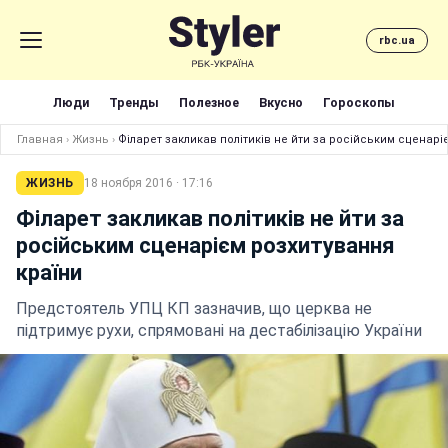
rbc.ua
Люди
Тренды
Полезное
Вкусно
Гороскопы
Главная
›
Жизнь
›
Філарет закликав політиків не йти за російським сценарі
ЖИЗНЬ
18 ноября 2016 · 17:16
Філарет закликав політиків не йти за
російським сценарієм розхитування
країни
Предстоятель УПЦ КП зазначив, що церква не
підтримує рухи, спрямовані на дестабілізацію України