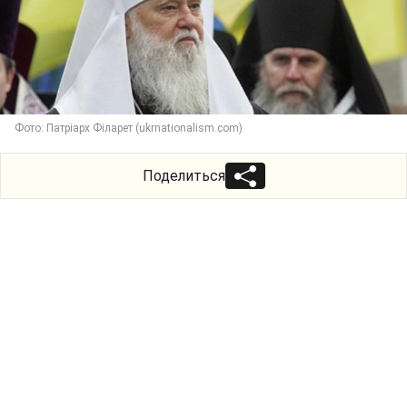
Фото: Патріарх Філарет (ukrnationalism.com)
Поделиться