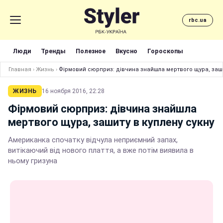
rbc.ua
Люди
Тренды
Полезное
Вкусно
Гороскопы
Главная
›
Жизнь
›
Фірмовий сюрприз: дівчина знайшла мертвого щура, заши
ЖИЗНЬ
16 ноября 2016, 22:28
Фірмовий сюрприз: дівчина знайшла
мертвого щура, зашиту в куплену сукну
Американка спочатку відчула неприємний запах,
витікаючий від нового плаття, а вже потім виявила в
ньому гризуна