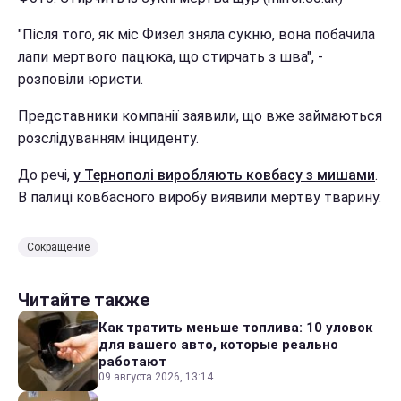
"Після того, як міс Физел зняла сукню, вона побачила
лапи мертвого пацюка, що стирчать з шва", -
розповіли юристи.
Представники компанії заявили, що вже займаються
розслідуванням інциденту.
До речі,
у Тернополі виробляють ковбасу з мишами
.
В палиці ковбасного виробу виявили мертву тварину.
Сокращение
Читайте также
Как тратить меньше топлива: 10 уловок
для вашего авто, которые реально
работают
09 августа 2026, 13:14