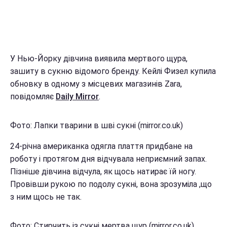
У Нью-Йорку дівчина виявила мертвого щура,
зашиту в сукню відомого бренду. Кейлі Физел купила
обновку в одному з місцевих магазинів Zara,
повідомляє
Daily Mirror
.
Фото: Лапки тварини в шві сукні (mirror.co.uk)
24-річна американка одягла плаття придбане на
роботу і протягом дня відчувала неприємний запах.
Пізніше дівчина відчула, як щось натирає їй ногу.
Провівши рукою по подолу сукні, вона зрозуміла ,що
з ним щось не так.
Фото: Стирчить із сукні мертва щур (mirror.co.uk)