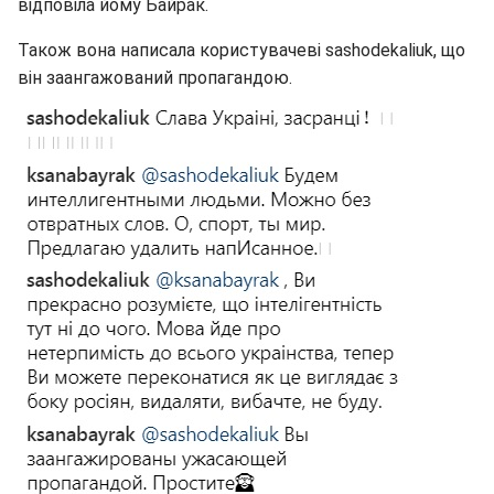
відповіла йому Байрак.
Також вона написала користувачеві sashodekaliuk, що
він заангажований пропагандою.