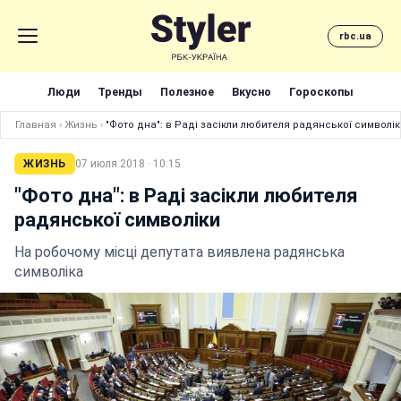
rbc.ua
Люди
Тренды
Полезное
Вкусно
Гороскопы
Главная
›
Жизнь
›
"Фото дна": в Раді засікли любителя радянської символік
ЖИЗНЬ
07 июля 2018 · 10:15
"Фото дна": в Раді засікли любителя
радянської символіки
На робочому місці депутата виявлена радянська
символіка