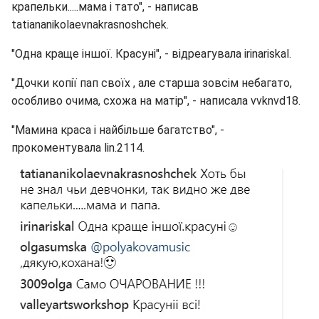
крапельки.....мама і тато", - написав
tatiananikolaevnakrasnoshchek.
"Одна краще іншої. Красуні", - відреагувала irinariskal.
"Дочки копії пап своїх , але старша зовсім небагато,
особливо очима, схожа на матір", - написала vvknvd18.
"Мамина краса і найбільше багатство", -
прокоментувала lin.2114.