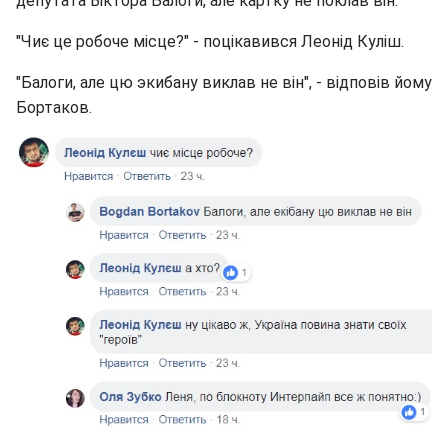
депутата Віктора Балоги, але картку не поклав він.
"Чиє це робоче місце?" - поцікавився Леонід Куліш.
"Балоги, але цю экибану виклав не він", - відповів йому
Бортаков.