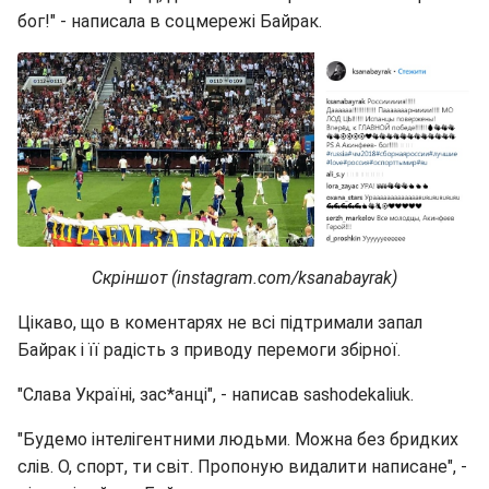
бог!" - написала в соцмережі Байрак.
Скріншот (instagram.com/ksanabayrak)
Цікаво, що в коментарях не всі підтримали запал
Байрак і її радість з приводу перемоги збірної.
"Слава Україні, зас*анці", - написав sashodekaliuk.
"Будемо інтелігентними людьми. Можна без бридких
слів. О, спорт, ти світ. Пропоную видалити написане", -