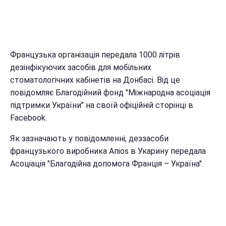
Французька організація передала 1000 літрів
дезінфікуючих засобів для мобільних
стоматологічних кабінетів на Донбасі. Від це
повідомляє Благодійний фонд "Міжнародна асоціація
підтримки України" на своїй офіційній сторінці в
Facebook.
Як зазначають у повідомленні, деззасоби
французького виробника Апіоѕ в Укарину передала
Асоціація "Благодійна допомога Франція – Україна".