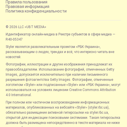
Правила пользования
Правовая информация
Политика конфиденциальности
© 2026 LLC «UBT MEDIA»
Идентификатор онлайн-медиа в Реестре субъектов в сфере медиа —
R40-05347
Styler является развлекательным проектом «РБК-Украина»,
рассказывающим о людях, трендах и всё, что интересно читать вне
новостей.
Фотографии, иллюстрации и другие изображения принадлежат их
правообладателям. Использование фотографий, отмеченных Getty
Images, допускается исключительно при наличии письменного
разрешения фотоагентства Getty Images. Фотографии, отмеченные
логотипом «Styler» или подписанные «Styler» или «РБК-Украина», могут
использоваться на условиях лицензии Creative Commons Attribution
4.0 International.
При полном или частичном воспроизведении информационных
материалов, опубликованных на вебсайте «Styler» (styler.rbc.ua),
обязательно размещение активной гиперссылки на styler.rbc.ua,
открытой для индексации поисковыми системами. Такая гиперссылка
должна быть размещена непосредственно в тексте материала не ниже