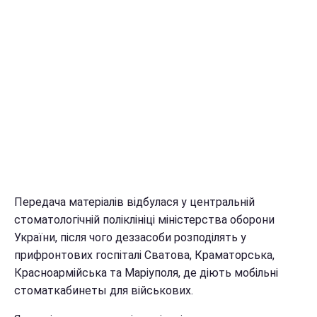
Передача матеріалів відбулася у центральній
стоматологічній поліклініці міністерства оборони
України, після чого деззасоби розподілять у
прифронтових госпіталі Сватова, Краматорська,
Красноармійська та Маріуполя, де діють мобільні
стоматкабинеты для військових.