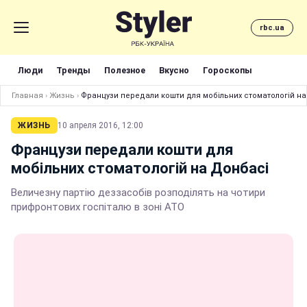
rbc.ua
Люди
Тренды
Полезное
Вкусно
Гороскопы
Главная
›
Жизнь
›
Французи передали кошти для мобільних стоматологій н
ЖИЗНЬ
10 апреля 2016, 12:00
Французи передали кошти для
мобільних стоматологій на Донбасі
Величезну партію деззасобів розподілять на чотири
прифронтових госпіталю в зоні АТО