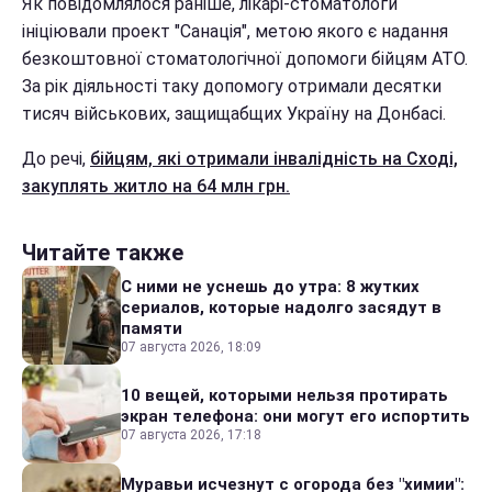
Як повідомлялося раніше, лікарі-стоматологи
ініціювали проект
"
Санація
"
, метою якого є надання
безкоштовної стоматологічної допомоги бійцям АТО.
За рік діяльності таку допомогу отримали десятки
тисяч військових, защищабщих Україну на Донбасі.
До речі,
бійцям, які отримали інвалідність на Сході,
закуплять житло на 64 млн грн.
Читайте также
С ними не уснешь до утра: 8 жутких
сериалов, которые надолго засядут в
памяти
07 августа 2026, 18:09
10 вещей, которыми нельзя протирать
экран телефона: они могут его испортить
07 августа 2026, 17:18
Муравьи исчезнут с огорода без "химии":