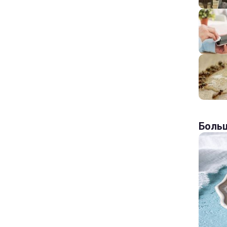
Больш