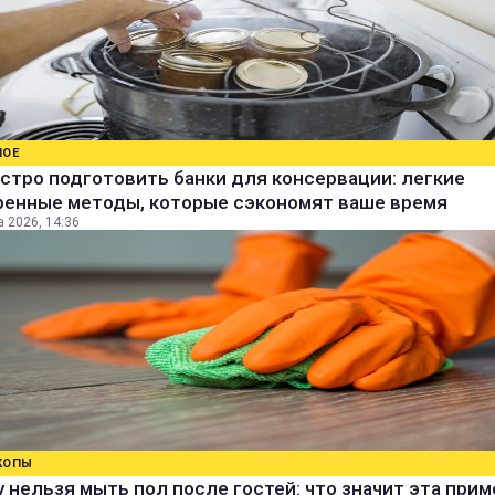
НОЕ
стро подготовить банки для консервации: легкие
ренные методы, которые сэкономят ваше время
а 2026, 14:36
КОПЫ
 нельзя мыть пол после гостей: что значит эта прим