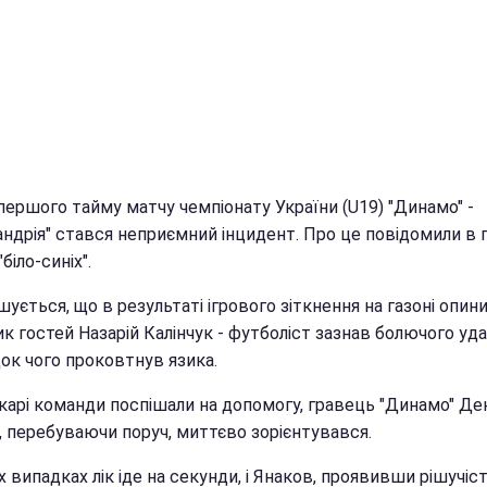
 першого тайму матчу чемпіонату України (U19) "Динамо" -
андрія" стався неприємний інцидент. Про це повідомили в 
біло-синіх".
ується, що в результаті ігрового зіткнення на газоні опин
к гостей Назарій Калінчук - футболіст зазнав болючого уда
ок чого проковтнув язика.
ікарі команди поспішали на допомогу, гравець "Динамо" Де
, перебуваючи поруч, миттєво зорієнтувався.
х випадках лік іде на секунди, і Янаков, проявивши рішучіс