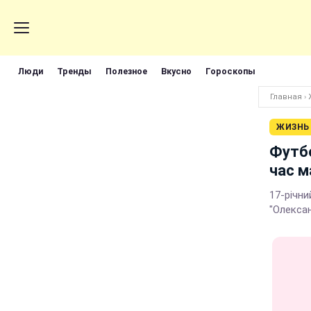
Люди
Тренды
Полезное
Вкусно
Гороскопы
Главная
›
ЖИЗНЬ
Футбо
час м
17-річн
"Олексан