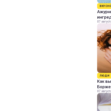
ВКУСН
Ажурны
ингре
07 август
ЛЮДИ
Как в
Борже
07 август