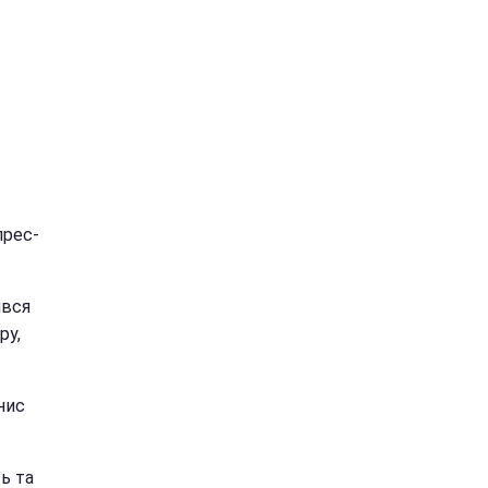
прес-
ився
ру,
нис
ть та