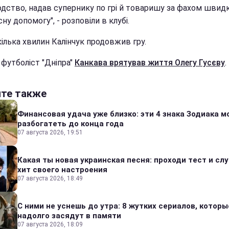
одство, надав супернику по грі й товаришу за фахом швидк
ну допомогу", - розповіли в клубі.
ілька хвилин Калінчук продовжив гру.
 футболіст "Дніпра"
Канкава врятував життя Олегу Гусєву
.
йте также
Финансовая удача уже близко: эти 4 знака Зодиака м
разбогатеть до конца года
07 августа 2026, 19:51
Какая ты новая украинская песня: проходи тест и сл
хит своего настроения
07 августа 2026, 18:49
С ними не уснешь до утра: 8 жутких сериалов, которы
надолго засядут в памяти
07 августа 2026, 18:09