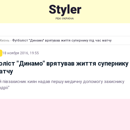
Жизнь
›
Футболіст "Динамо" врятував життя супернику під час матчу
18 ноября 2016, 19:55
ліст "Динамо" врятував життя супернику 
атчу
ий півзахисник киян надав першу медичну допомогу захиснику
дрії"