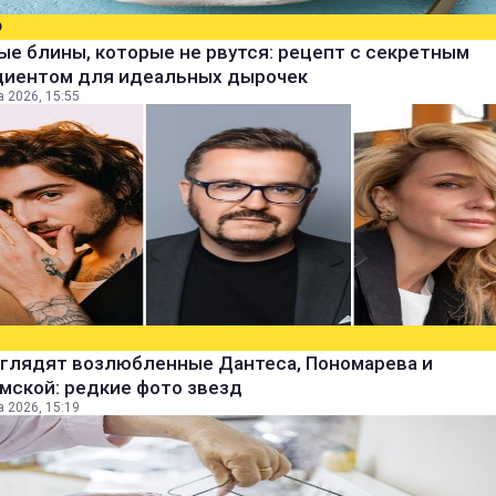
О
е блины, которые не рвутся: рецепт с секретным
диентом для идеальных дырочек
а 2026, 15:55
ыглядят возлюбленные Дантеса, Пономарева и
мской: редкие фото звезд
а 2026, 15:19