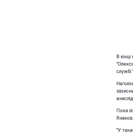
В кінці
"Олекс
службі "
Наголош
захисни
внаслід
Поки л
Янаков
"У таки