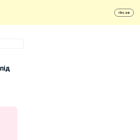
rbc.ua
під