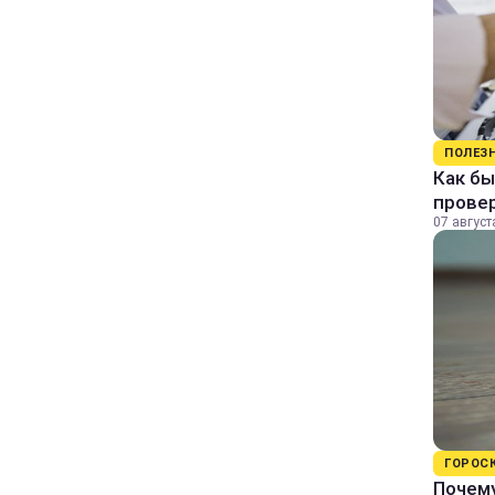
ПОЛЕЗ
Как бы
прове
07 август
ГОРОС
Почему