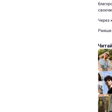
благор
своєчас
Через к
Раніше
Чита