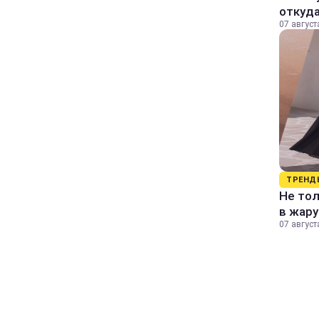
откуда
07 август
ТРЕНД
Не тол
в жару
07 август