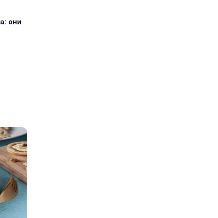
а: они