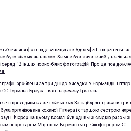
і з'явилися фото лідера нацистів Адольфа Гітлера на весілл
не було нікому не відомо. Знімок був виявлений у весільн
 серед 12 інших чорно-білих фотографій. Про це повідомля
il.
графії, зробленій за три дні до висадки в Нормандії, Гітлер
 СС Германа Брауна і його наречену Гретель.
ості проходили в австрійському Зальцбурзі і тривали три д
 була організована коханої Гітлера і старшою сестрою нар
аун. Фюрер на цьому весіллі був одним зі свідків разом зі
тим секретарем Мартіном Борманом і рейхсфюрером СС