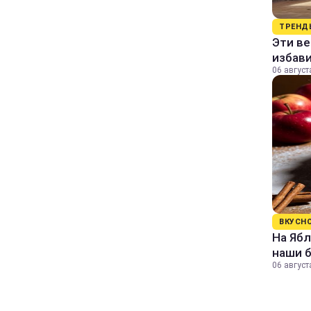
ТРЕНД
Эти в
избави
06 август
ВКУСН
На Ябл
наши 
06 август