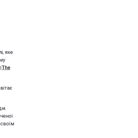
і, яке
ому
є
The
 вітає
ні.
еченої
 своїм