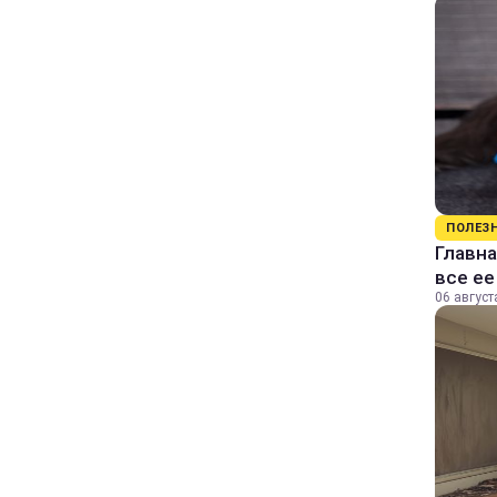
ПОЛЕЗ
Главна
все е
06 август