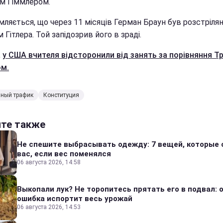
ом Гіммлером.
ляється, що через 11 місяців Герман Браун був розстрілян
 Гітлера. Той запідозрив його в зраді.
,
у США вчителя відсторонили від занять за порівняння Т
ом.
нный трафик
Конституция
йте также
Не спешите выбрасывать одежду: 7 вещей, которые 
вас, если вес поменялся
06 августа 2026, 14:58
Выкопали лук? Не торопитесь прятать его в подвал: 
ошибка испортит весь урожай
06 августа 2026, 14:53