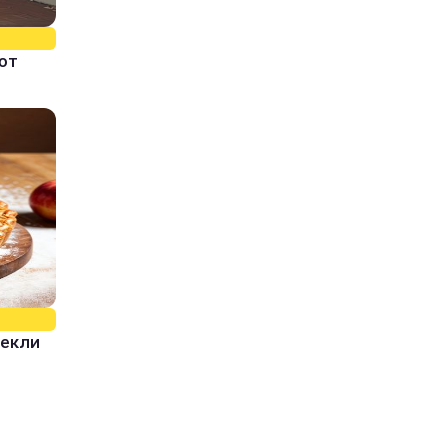
ют
пекли