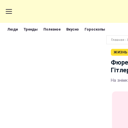
Люди
Тренды
Полезное
Вкусно
Гороскопы
Главная
›
ЖИЗНЬ
Фюрер
Гітле
На знімк