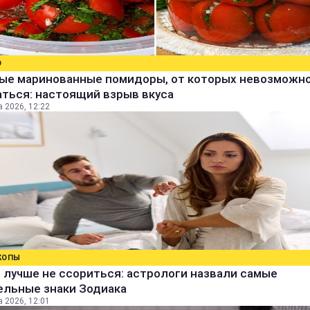
О
ые маринованные помидоры, от которых невозможн
ться: настоящий взрыв вкуса
а 2026, 12:22
КОПЫ
 лучше не ссориться: астрологи назвали самые
ельные знаки Зодиака
а 2026, 12:01