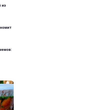
 из
ономит
мемов: