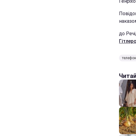
Генріх
Повідом
наказом
до Речі
Гітлер
телефо
Чита