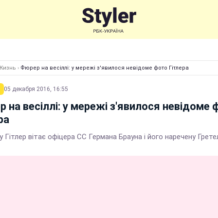
Жизнь
›
Фюрер на весіллі: у мережі з'явилося невідоме фото Гітлера
05 декабря 2016, 16:55
 на весіллі: у мережі з'явилося невідоме 
ра
у Гітлер вітає офіцера СС Германа Брауна і його наречену Грете