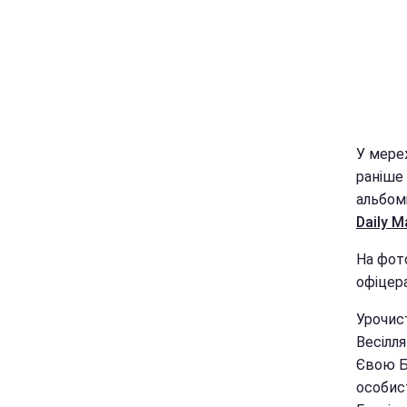
У мереж
раніше 
альбомі
Daily Ma
На фото
офіцера
Урочист
Весілля
Євою Бр
особис