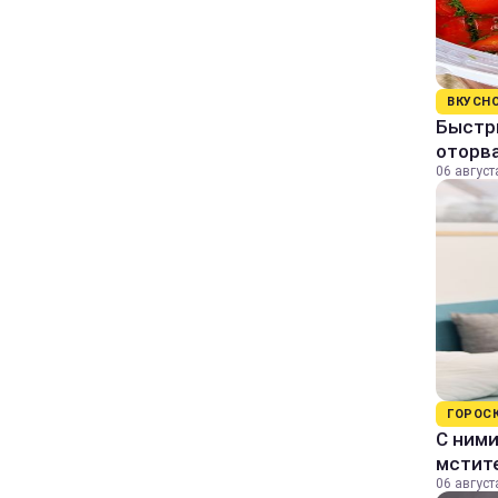
ВКУСН
Быстр
оторва
06 август
ГОРОС
С ними
мстит
06 август