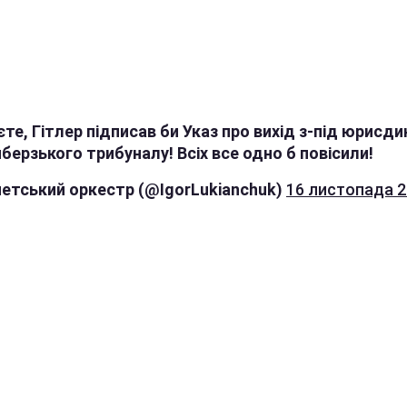
те, Гітлер підписав би Указ про вихід з-під юрисдик
ерзького трибуналу! Всіх все одно б повісили!
петський оркестр (@IgorLukianchuk)
16 листопада 2