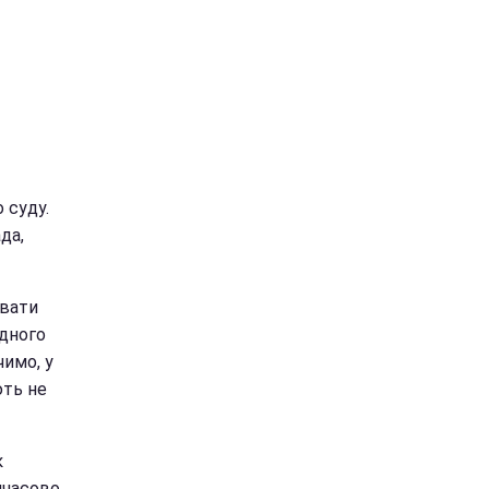
 суду.
да,
авати
дного
чимо, у
ють не
к
мчасово