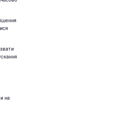
рішення
лися
азвати
ускання
и на