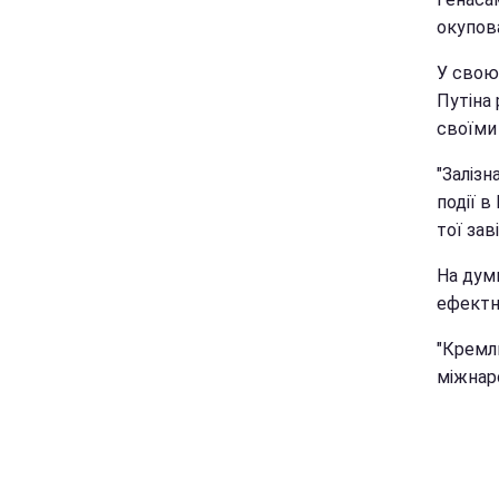
окупов
У свою 
Путіна
своїми
"Залізн
події 
тої зав
На думк
ефектні
"Кремл
міжнар