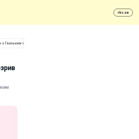
rbc.ua
н з Гаазьким трибуналом
озрив
яким