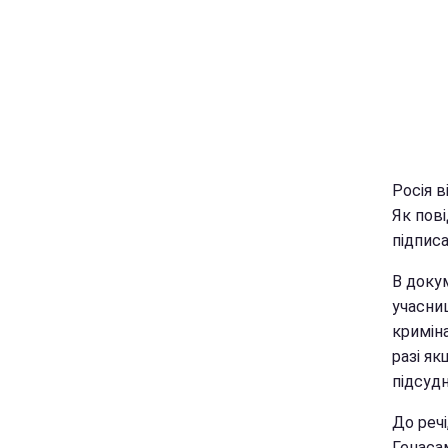
Росія в
Як пов
підпис
В докум
учасни
кримін
разі як
підсуд
До речі
Генаса