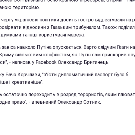
аною територією.
чергу українські політики досить гостро відреагували на 
 розірвати відносини з Гаазьким трибуналом. Також поділи
 думками та інші користувачі мережі.
а завіса навколо Путіна опускається. Варто слідчим Гааги н
в Криму військовим конфліктом, як Путін сам прискорив оп
іси", - написав у Facebook Олександр Бригинець.
у Бачо Корчілави, "з'їсти дипломатичний паспорт було б
ше і креативніше".
ь остаточно переходить в розряд терористів, яким плюват
одне право", - впевнений Олександр Сотник.