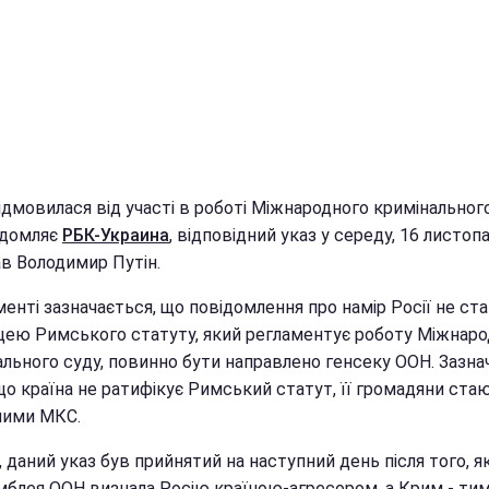
ідмовилася від участі в роботі Міжнародного кримінального
ідомляє
РБК-Украина
, відповідний указ у середу, 16 листопа
ав Володимир Путін.
енті зазначається, що повідомлення про намір Росії не ст
цею Римського статуту, який регламентує роботу Міжнаро
ального суду, повинно бути направлено генсеку ООН. Зазна
що країна не ратифікує Римський статут, її громадяни ста
ними МКС.
, даний указ був прийнятий на наступний день після того, я
мблея ООН визнала Росію країною-агресором, а Крим - ти