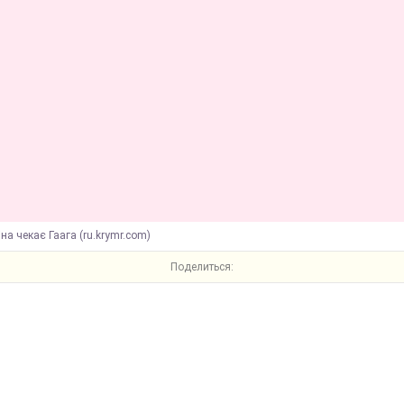
іна чекає Гаага (ru.krymr.com)
Поделиться: