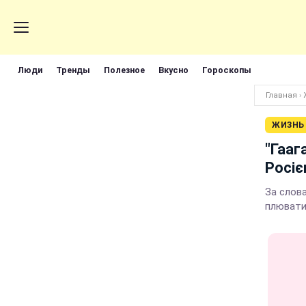
Люди
Тренды
Полезное
Вкусно
Гороскопы
Главная
›
ЖИЗНЬ
"Гааг
Росіє
За слов
плювати