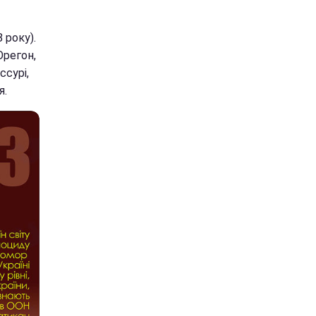
 року).
Орегон,
ссурі,
я.