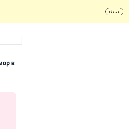
rbc.ua
мор в