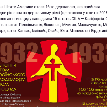
ані Штати Америки стали 16-ю державою, яка прийняла
дне рішення на державному рівні (це сталося у жовтні 2018
сно акт геноциду засвідчили 15 штатів США — Каліфорнія, 
он, штат Пенсільванія, Вісконсін, Мічиган, Массачусетс, Мі
к, штат Канзас, Іллінойс, Огайо, Юта, Міннесота і Вірджині