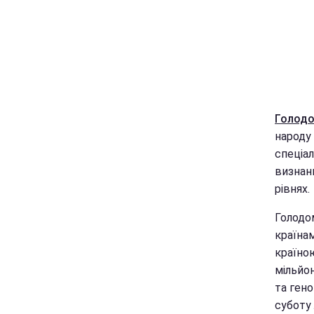
Голодо
народу
спеціал
визнан
рівнях.
Голодо
країнам
країною
мільйон
та ген
суботу