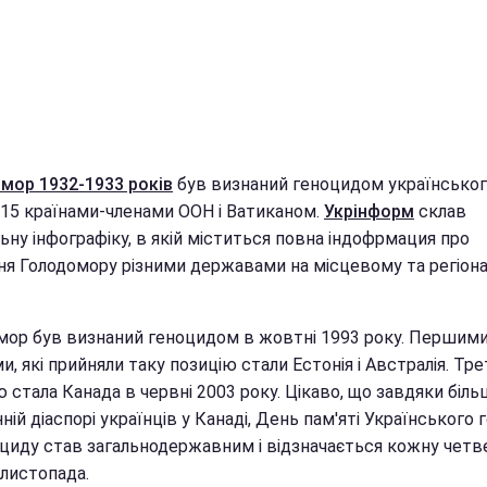
мор 1932-1933 років
був визнаний геноцидом українсько
 15 країнами-членами ООН і Ватиканом.
Укрінформ
склав
ьну інфографіку, в якій міститься повна індофрмация про
ня Голодомору різними державами на місцевому та регіон
мор був визнаний геноцидом в жовтні 1993 року. Першим
и, які прийняли таку позицію стали Естонія і Австралія. Тр
 стала Канада в червні 2003 року. Цікаво, що завдяки біль
ній діаспорі українців у Канаді, День пам'яті Українського 
оциду став загальнодержавним і відзначається кожну четв
 листопада.