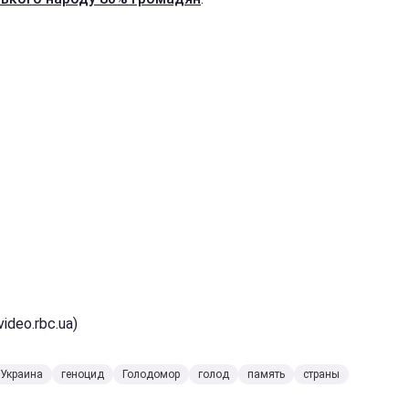
video.rbc.ua)
Украина
геноцид
Голодомор
голод
память
страны