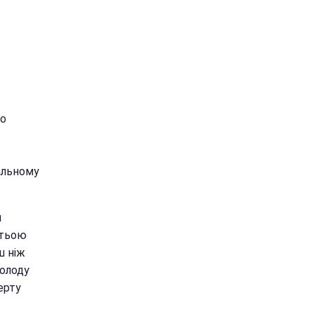
го
альному
и
етьою
ш ніж
голоду
ерту