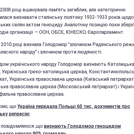
 2008 році вшанувала пам'ять загиблих, але категорично
илася визнавати сталінську політику 1932-1933 років щодо
ських селян актом геноциду. Аналогічну позицію поки збер
одні організації — ООН, ОБСЄ, ЮНЕСКО, Європарламент.
 2010 році визнала Голодомор "злочином Радянського реж
ласного народу" і злочином проти людяності.
дом українського народу Голодомор визнають Католицьк
, Українська греко-католицька церква, Константинопольс
хат, Українська православна церква (Київський патріархат
ська православна церква (Московський патріархат) і Украї
фальна православна церква.
ємо, що
Україна передала Польщі 60 тис. документів про
ьку репресію
.
 повідомлялося ,що
визнають Голодомор геноцидом
ського народу 80% громадян
.