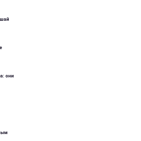
ушай
е
а: они
ным