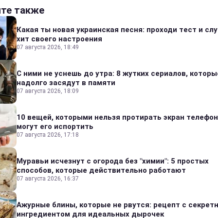
йте также
Какая ты новая украинская песня: проходи тест и сл
хит своего настроения
07 августа 2026, 18:49
С ними не уснешь до утра: 8 жутких сериалов, которы
надолго засядут в памяти
07 августа 2026, 18:09
10 вещей, которыми нельзя протирать экран телефон
могут его испортить
07 августа 2026, 17:18
Муравьи исчезнут с огорода без "химии": 5 простых
способов, которые действительно работают
07 августа 2026, 16:37
Ажурные блины, которые не рвутся: рецепт с секрет
ингредиентом для идеальных дырочек