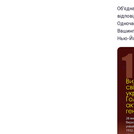
Об'єдн
відпові
Одноча
Вашингт
Нью-Йор