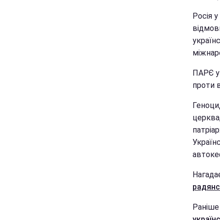
Росія у
відмов
україн
міжнар
ПАРЄ у
проти в
Геноци
церква
патріар
Україн
автоке
Нагада
радянс
Раніше
україн