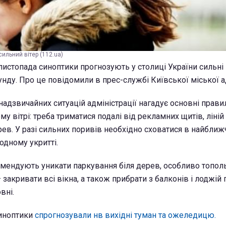
сильний вітер (112.ua)
20 листопада синоптики прогнозують у столиці України сильні
унду. Про це повідомили в прес-службі Київської міської ад
надзвичайних ситуацій адміністрації нагадує основні прав
му вітрі: треба триматися подалі від рекламних щитів, ліній
рев. У разі сильних поривів необхідно сховатися в найбли
одному укритті.
мендують уникати паркування біля дерев, особливо тополь
закривати всі вікна, а також прибрати з балконів і лоджій 
вні.
синоптики
спрогнозували нв вихідні туман та ожеледицю.