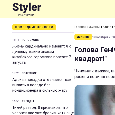
Главная
›
Жизнь
›
Голова Г
ПОСЛЕДНИЕ НОВОСТИ
19 ноября 2016
ЖИЗНЬ
18:13
ГОРОСКОПЫ
Жизнь кардинально изменится к
Голова Гені
лучшему: каким знакам
квадраті"
китайского гороскопа повезет 7
августа
Чиновник вважає, що
17:25
ПОЛЕЗНОЕ
росіяни повинні пер
Адская поездка отменяется: как
выжить в поезде без
кондиционера в сильную жару
16:55
ТРЕНДЫ
Тихий развод: 8 признаков, что
человек вас уже бросил, хотя еще