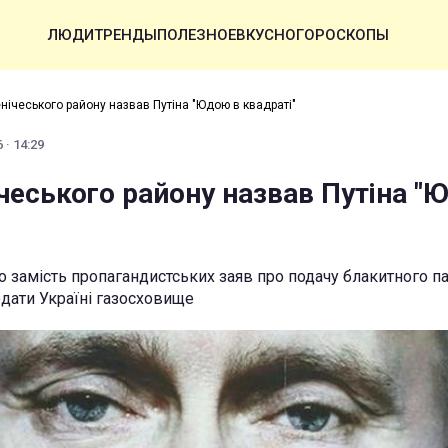
ЛЮДИ
ТРЕНДЫ
ПОЛЕЗНОЕ
ВКУСНО
ГОРОСКОПЫ
енічеського району назвав Путіна "Юдою в квадраті"
 · 14:29
чеського району назвав Путіна "
 замість пропагандистських заяв про подачу блакитного па
едати Україні газосховище