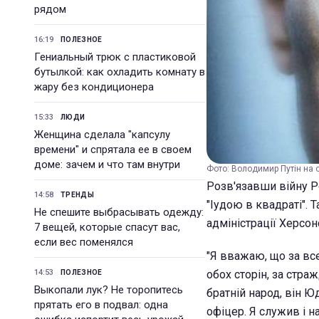
рядом
16:19
ПОЛЕЗНОЕ
Гениальный трюк с пластиковой
бутылкой: как охладить комнату в
жару без кондиционера
15:33
ЛЮДИ
Женщина сделала "капсулу
времени" и спрятала ее в своем
доме: зачем и что там внутри
Фото: Володимир Путін на о
Розв'язавши війну Р
14:58
ТРЕНДЫ
"Іудою в квадраті". 
Не спешите выбрасывать одежду:
адміністрації Херсон
7 вещей, которые спасут вас,
если вес поменялся
"Я вважаю, що за все,
14:53
обох сторін, за стра
ПОЛЕЗНОЕ
Выкопали лук? Не торопитесь
братній народ, він Ю
прятать его в подвал: одна
офіцер. Я служив і н