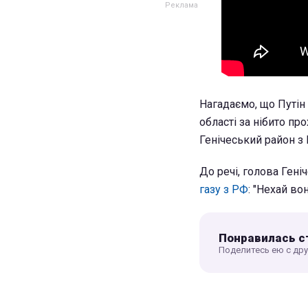
Нагадаємо, що Путін
області за нібито пр
Генічеський район з
До речі, голова Ген
газу з РФ
: "Нехай во
Понравилась с
Поделитесь ею с др