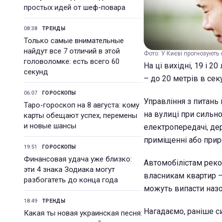
простых идей от шеф-повара
08:38
ТРЕНДЫ
Только самые внимательные
найдут все 7 отличий в этой
Фото: У Києві прогнозують 
головоломке: есть всего 60
На ці вихідні, 19 і 
секунд
– до 20 метрів в сек
06:07
ГОРОСКОПЫ
Управління з питань 
Таро-гороскоп на 8 августа: кому
на вулиці при сильно
карты обещают успех, перемены
и новые шансы
електропередачі, де
приміщенні або прир
19:51
ГОРОСКОПЫ
Финансовая удача уже близко:
Автомобілістам реко
эти 4 знака Зодиака могут
власникам квартир – 
разбогатеть до конца года
можуть випасти назо
18:49
ТРЕНДЫ
Нагадаємо, раніше 
Какая ты новая украинская песня: