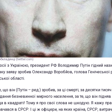
бкладинці (twitter.com)
осії з Україною, президент РФ Володимир Путін гідний наз
Таку заяву зробив Олександр Воробйов, голова Генічеської 
ської області.
 що він (Путін – ред.) зробив, за ці смерті, за десятки тисяч
ждання безневинної мирного населення, за те, що він підняв
да в квадраті! Тому я про свої слова не шкодую. Я кажу пра
авчався в СРСР. І ці ж офіцери, на яких країна, СРСР, витрач