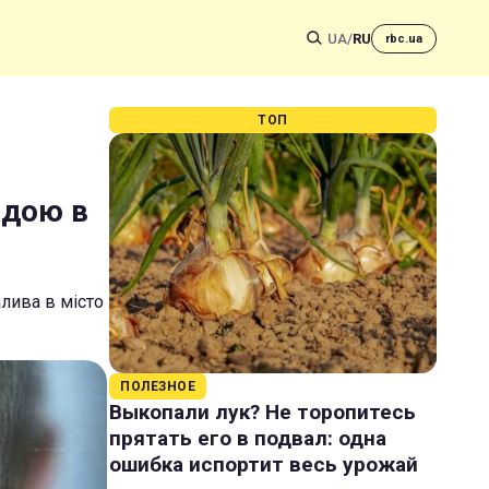
UA
/
RU
rbc.ua
ТОП
Юдою в
лива в місто
ПОЛЕЗНОЕ
Выкопали лук? Не торопитесь
прятать его в подвал: одна
ошибка испортит весь урожай