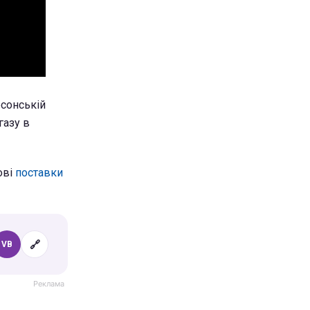
рсонській
газу в
ові
поставки
🔗
VB