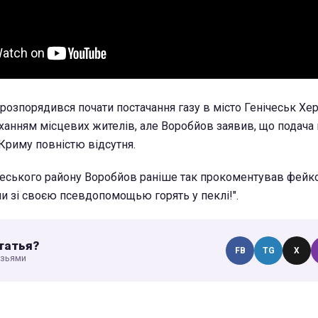
 розпорядився почати постачання газу в місто Генічеськ Хе
оханням місцевих жителів, але Воробйов заявив, що подача 
 Криму повністю відсутня.
ічеського району Воробйов раніше так прокоментував фейк
ни зі своєю псевдопомощью горять у пеклі!".
татья?
FB
TG
X
узьями