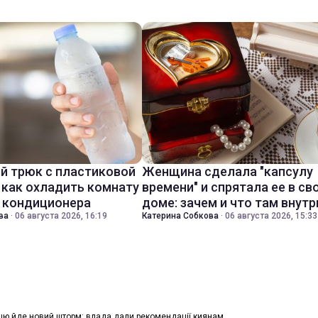
й трюк с пластиковой
Женщина сделала "капсулу
 как охладить комнату
времени" и спрятала ее в св
з кондиционера
доме: зачем и что там внутр
ва
·
06 августа 2026, 16:19
Катерина Собкова
·
06 августа 2026, 15:33
цю йде новий шторм: влада дали рекомендації киянам