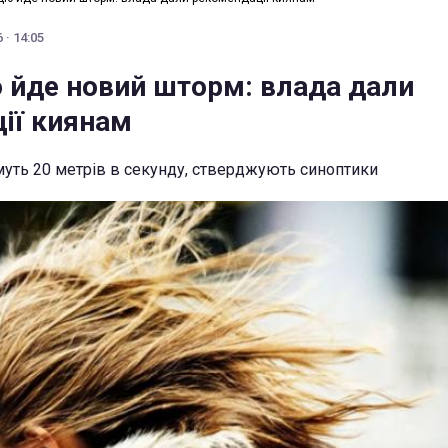
 · 14:05
 йде новий шторм: влада дали
ії киянам
муть 20 метрів в секунду, стверджують синоптики