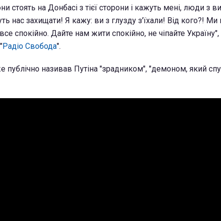
вони стоять на Донбасі з тієї сторони і кажуть мені, люди з 
ь нас захищати! Я кажу: ви з глузду з'їхали! Від кого?! Ми 
все спокійно. Дайте нам жити спокійно, не чіпайте Україну",
"
Радіо Свобода
".
 публічно називав Путіна "зрадником", "демоном, який спу