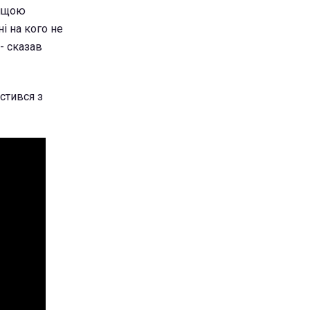
вищою
ні на кого не
 - сказав
стився з