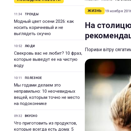
19 ноября 2016
ЖИЗНЬ
11:34
ТРЕНДЫ
Модный цвет осени 2026: как
На столицю
носить коричневый и не
рекомендац
выглядеть скучно
10:52
ЛЮДИ
Пориви вітру сягати
Свекровь вас не любит? 10 фраз,
которые выведут ее на чистую
воду
10:11
ПОЛЕЗНОЕ
Мы годами делаем это
неправильно: 10 неочевидных
вещей, которым точно не место
на подоконнике
09:32
ВКУСНО
Что приготовить из продуктов,
которые всегда есть дома: 5