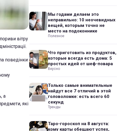
Мы годами делаем это
неправильно: 10 неочевидных
вещей, которым точно не
место на подоконнике
Полезное
 пориви вітру
міністрації.
Что приготовить из продуктов,
которые всегда есть дома: 5
ила поведінки
простых идей от шеф-повара
Вкусно
жчому
Только самые внимательные
найдут все 7 отличий в этой
, а
головоломке: есть всего 60
секунд
предмети, які
Тренды
Таро-гороскоп на 8 августа:
кому карты обещают успех,