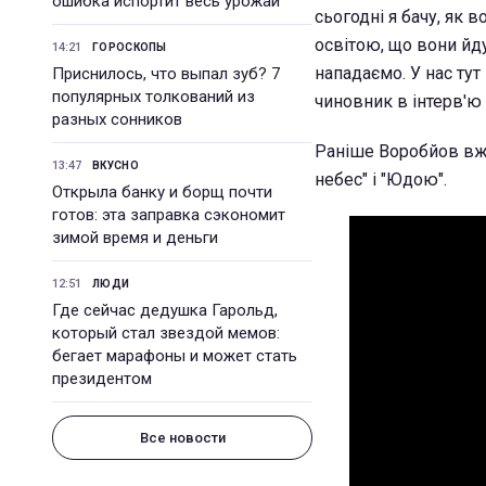
ошибка испортит весь урожай
сьогодні я бачу, як 
освітою, що вони йдут
14:21
ГОРОСКОПЫ
нападаємо. У нас тут 
Приснилось, что выпал зуб? 7
популярных толкований из
чиновник в інтерв'ю 
разных сонников
Раніше Воробйов вже
13:47
ВКУСНО
небес" і "Юдою".
Открыла банку и борщ почти
готов: эта заправка сэкономит
зимой время и деньги
12:51
ЛЮДИ
Где сейчас дедушка Гарольд,
который стал звездой мемов:
бегает марафоны и может стать
президентом
Все новости