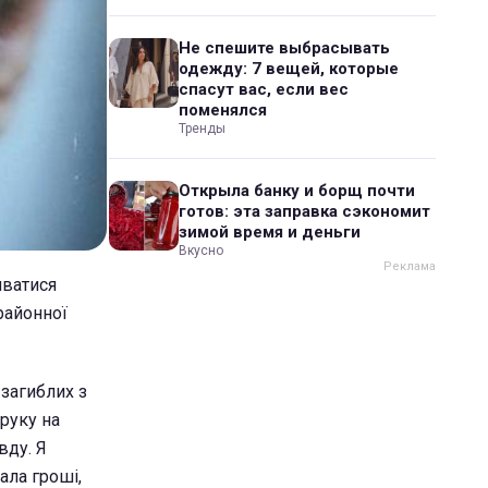
Не спешите выбрасывать
одежду: 7 вещей, которые
спасут вас, если вес
поменялся
Тренды
Открыла банку и борщ почти
готов: эта заправка сэкономит
зимой время и деньги
Вкусно
иватися
районної
 загиблих з
 руку на
вду. Я
ала гроші,