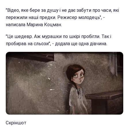
"Відео, яке бере за душу і не дає забути про часи, які
пережили наші предки. Режисер молодець", -
написала Марина Коцман.
"Це шедевр. Аж мурашки по шкірі пробігли. Так і
пробирав на сльози", - додала ще одна дівчина.
Скріншот