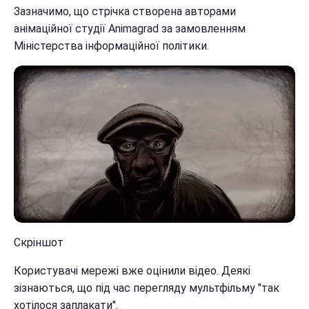
Зазначимо, що стрічка створена авторами
анімаційної студії Animagrad за замовленням
Міністерства інформаційної політики.
Скріншот
Користувачі мережі вже оцінили відео. Деякі
зізнаються, що під час перегляду мультфільму "так
хотілося заплакати".