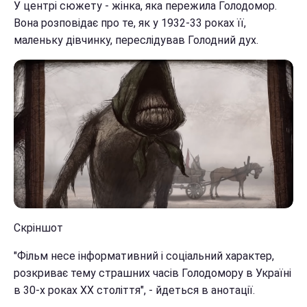
У центрі сюжету - жінка, яка пережила Голодомор.
Вона розповідає про те, як у 1932-33 роках її,
маленьку дівчинку, переслідував Голодний дух.
Скріншот
"Фільм несе інформативний і соціальний характер,
розкриває тему страшних часів Голодомору в Україні
в 30-х роках XX століття", - йдеться в анотації.