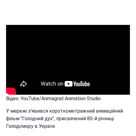
Відео: YouTube/Animagrad Animation Studio
У мережі з'явився короткометражний анімаційний
фільм "Голодний дух", присвячений 85-й річниці
Голодомору в Україні.