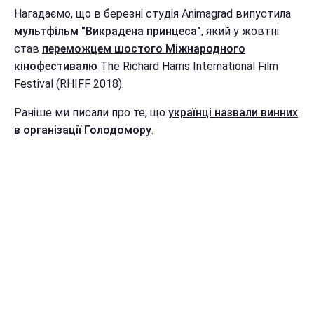
Нагадаємо, що в березні студія Animagrad випустила
мультфільм "Викрадена принцеса"
, який у жовтні
став
переможцем шостого Міжнародного
кінофестивалю
The Richard Harris International Film
Festival (RHIFF 2018).
Раніше ми писали про те, що
українці назвали винних
в організації Голодомору
.