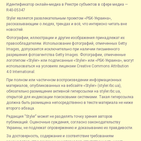
Идентификатор онлайн-медиа в Реестре субъектов в сфере медиа —
R40-05347
Styler является развлекательным проектом «РБК-Украина»,
рассказывающим о людях, трендах и всё, что интересно читать вне
новостей.
Фотографии, иллюстрации и другие изображения принадлежат их
правообладателям. Использование фотографий, отмеченных Getty
Images, допускается исключительно при наличии письменного
разрешения фотоагентства Getty Images. Фотографии, отмеченные
логотипом «Styler» или подписанные «Styler» или «РБК-Украина», могут
использоваться на условиях лицензии Creative Commons Attribution
4.0 International.
При полном или частичном воспроизведении информационных
материалов, опубликованных на вебсайте «Styler» (styler.rbc.ua),
обязательно размещение активной гиперссылки на styler.rbc.ua,
открытой для индексации поисковыми системами. Такая гиперссылка
должна быть размещена непосредственно в тексте материала не ниже
второго абзаца.
Редакция "Styler" может не разделять точку зрения авторов
публикаций. Оценочные суждения, согласно законодательству
Украины, не подлежат опровержению и доказыванию их правдивости.
За достоверность, содержание и соответствие требованиям