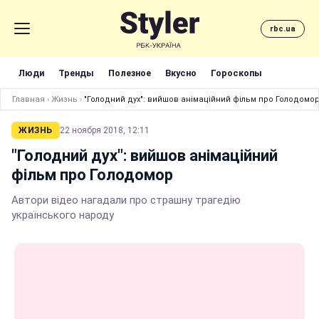
rbc.ua
Люди
Тренды
Полезное
Вкусно
Гороскопы
Главная
›
Жизнь
›
"Голодний дух": вийшов анімаційний фільм про Голодомо
ЖИЗНЬ
22 ноября 2018, 12:11
"Голодний дух": вийшов анімаційний
фільм про Голодомор
Автори відео нагадали про страшну трагедію
українського народу