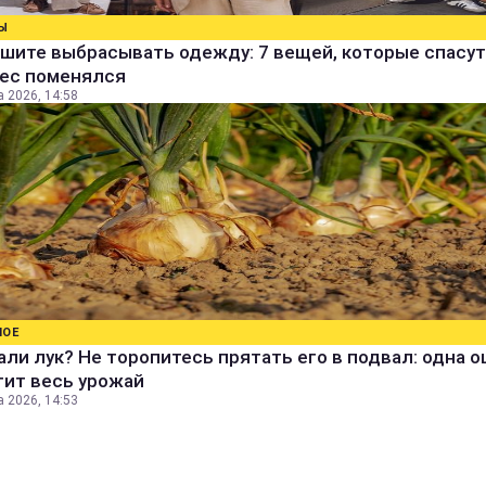
Ы
шите выбрасывать одежду: 7 вещей, которые спасут
вес поменялся
а 2026, 14:58
НОЕ
ли лук? Не торопитесь прятать его в подвал: одна 
тит весь урожай
а 2026, 14:53