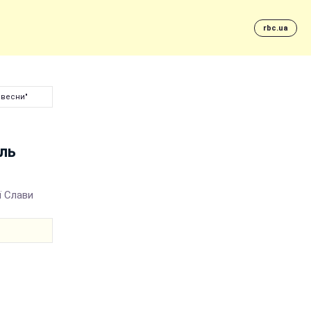
rbc.ua
 весни"
аль
ї Слави