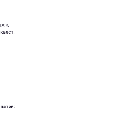
рок,
оквест.
опатой: