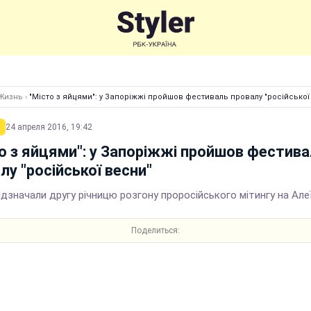
Жизнь
›
"Місто з яйцями": у Запоріжжі пройшов фестиваль провалу "російської
24 апреля 2016, 19:42
о з яйцями": у Запоріжжі пройшов фестив
лу "російської весни"
відзначали другу річницю розгону проросійського мітингу на Але
Поделиться: