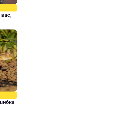
 вас,
ошибка