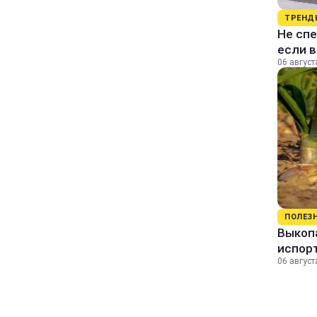
ТРЕНД
Не спе
если 
06 август
ПОЛЕЗ
Выкопа
испор
06 август