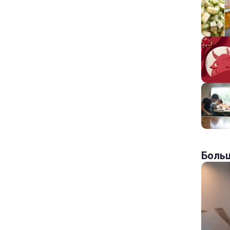
Больш