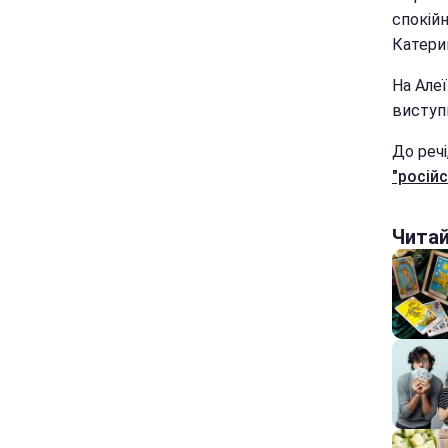
спокійн
Катери
На Алеї
виступ
До речі
"російс
Чита