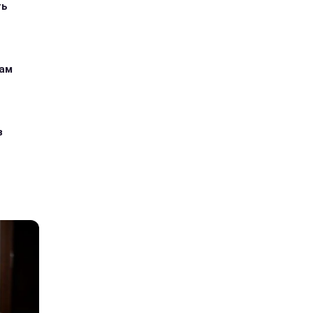
ть
кам
з