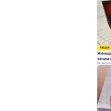
ЛЮДИ
Женщин
зачем 
06 август