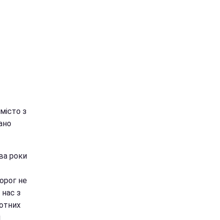
місто з
ано
ва роки
орог не
 нас з
ротних
і