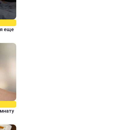
тя еще
омнату