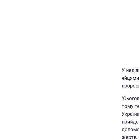
У неділ
яйцями"
проросі
"Сьогод
тому те
Україна
прийде.
допомо
жертв 