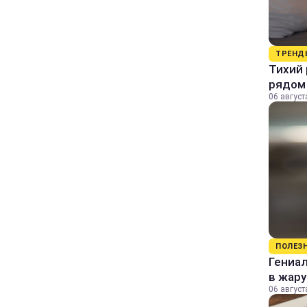
ТРЕНД
Тихий 
рядом
06 август
ПОЛЕЗ
Гениал
в жару
06 август