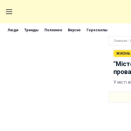
Люди
Тренды
Полезное
Вкусно
Гороскопы
Главная
›
ЖИЗНЬ
"Міст
прова
У місті 