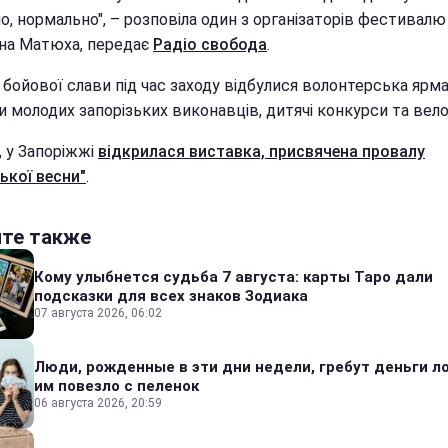
о, нормально", – розповіла один з організаторів фестивалю
на Матюха, передає
Радіо свобода
.
 бойової слави під час заходу відбулися волонтерська ярма
и молодих запорізьких виконавців, дитячі конкурси та вел
, у Запоріжжі
відкрилася виставка, присвячена провалу
ької весни"
.
йте также
Кому улыбнется судьба 7 августа: карты Таро дали
подсказки для всех знаков Зодиака
07 августа 2026, 06:02
Люди, рожденные в эти дни недели, гребут деньги л
им повезло с пеленок
06 августа 2026, 20:59