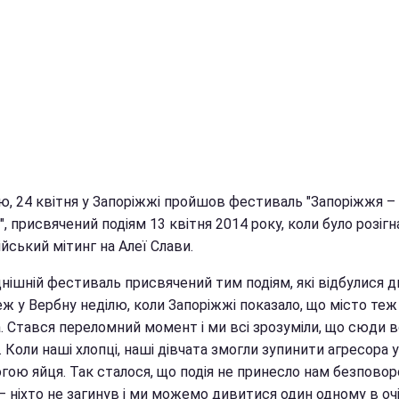
ю, 24 квітня у Запоріжжі пройшов фестиваль "Запоріжжя – 
, присвячений подіям 13 квітня 2014 року, коли було розігн
йський мітинг на Алеї Слави.
нішній фестиваль присвячений тим подіям, які відбулися д
ж у Вербну неділю, коли Запоріжжі показало, що місто теж
. Стався переломний момент і ми всі зрозуміли, що сюди в
 Коли наші хлопці, наші дівчата змогли зупинити агресора у
гою яйця. Так сталося, що подія не принесло нам безпово
– ніхто не загинув і ми можемо дивитися один одному в оч