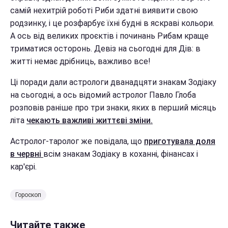
самій нехитрій роботі Риби здатні виявити свою
родзинку, і це розфарбує їхні будні в яскраві кольори.
А ось від великих проєктів і починань Рибам краще
триматися осторонь. Девіз на сьогодні для Дів: в
житті немає дрібниць, важливо все!
Ці поради дали астрологи дванадцяти знакам Зодіаку
на сьогодні, а ось відомий астролог Павло Глоба
розповів раніше про три знаки, яких в перший місяць
літа
чекають важливі життєві зміни.
Астролог-таролог же повідала, що
приготувала доля
в червні
всім знакам Зодіаку в коханні, фінансах і
кар'єрі.
Гороскоп
Читайте также