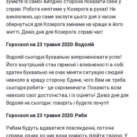
зумієте із самої вигідної сторони показати себе у
справі. Робота кипітиме у Козерога в руках! Не
виключено, що саме заслуги цього дня з часом
обернуться для Козерога змінами на краще в його
житті. Девіз дня для Козерога: справі час!
Гороскоп на 23 травня 2020: Водолій
Водолій сьогодні буквально випромінювати успіх!
Його внутрішній стан гармонії і впевненості в собі
здатен буквально на очах міняти ситуацію і людей
навколо в кращу сторону. Єдине, чого Вам не треба
сьогодні робити - це скромничати. Покажіть всім
навколо свої достоїнства, і їх оцінять! Девіз дня для
Водолія на сьогодні: говоріть і будете почуті!
Гороскоп на 23 травня 2020: Риби
Рибам будуть вдаватися повсякденні, поточні
справи, однак до них вони зуміють підійти творчо. У