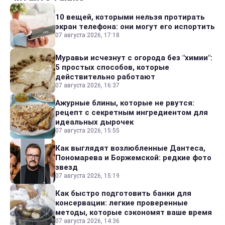
10 вещей, которыми нельзя протирать
экран телефона: они могут его испортить
07 августа 2026, 17:18
Муравьи исчезнут с огорода без "химии":
5 простых способов, которые
действительно работают
07 августа 2026, 16:37
Ажурные блины, которые не рвутся:
рецепт с секретным ингредиентом для
идеальных дырочек
07 августа 2026, 15:55
Как выглядят возлюбленные Дантеса,
Пономарева и Боржемской: редкие фото
звезд
07 августа 2026, 15:19
Как быстро подготовить банки для
консервации: легкие проверенные
методы, которые сэкономят ваше время
07 августа 2026, 14:36