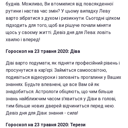
буднів. Можливо, Ви втомилися від повсякденної
рутини і настав час змін? У цьому випадку Леву
варто зібратися з духом і ризикнути. Сьогодні цілком
підходить для того, щоб ви рішуче почали міняти
щось у своєму житті. Девіз дня для Лева: ловіть
хвилю і вперед!
Гороскоп на 23 травня 2020: Діва
Діві варто подумати, як підняти професійний рівень і
просунутися в кар'єрі. Займіться самоосвітою,
подивіться відеоуроки і заповніть прогалини у Ваших
знаннях. Будьте впевнені, це все Вам ой як
знадобиться. Астрологи обіцяють, що чим більше
знань найближчим часом з'явиться у Діви в голові,
тим більше нових дверей відчиниться перед нею.
Девіз дня для Діви: знання - сила!
Гороскоп на 23 травня 2020: Терези