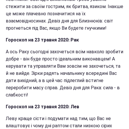
стежити за своїм гострим, як бритва, язиком. Інакше
це може плачевно позначитися на їх
взаємовідносинах. Девіз дня для Близнюків: світ
прогнеться під Вас, якщо Ви будете гнучкими!
Гороскоп на 23 травня 2020: Рак
А ось Раку сьогодні захочеться всім навколо зробити
добре - він буде просто ідеальним виконавцем! А
керувати та управляти Вам зовсім не захочеться, та
й не вийде. Зірки радять начальнику всередині Вас
дати вихідний, а в цей час підлеглий встигне
переробити масу справ. Девіз дня для Рака: сила - в
слабкості!
Гороскоп на 23 травня 2020: Лев
Леву краще сісти і подумати над тим, що Вас не
влаштовує і чому дні раптом стали низкою сірих