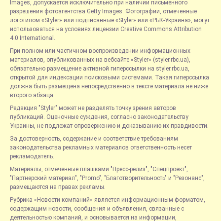
Images, допускается исключительно при наличии письменного
разрешения фотоагентства Getty Images. Фотографии, отмеченные
логотипом «Styler» или подписанные «Styler» или «РБК-Украина», могут
использоваться на условиях лицензии Creative Commons Attribution
4.0 International.
При полном или частичном воспроизведении информационных
материалов, опубликованных на вебсайте «Styler» (styler.rbc.ua),
обязательно размещение активной гиперссылки на styler.rbc.ua,
открытой для индексации поисковыми системами. Такая гиперссылка
должна быть размещена непосредственно в тексте материала не ниже
второго абзаца.
Редакция "Styler" может не разделять точку зрения авторов
публикаций. Оценочные суждения, согласно законодательству
Украины, не подлежат опровержению и доказыванию их правдивости.
За достоверность, содержание и соответствие требованиям
законодательства рекламных материалов ответственность несет
рекламодатель.
Материалы, отмеченные плашками "Пресс-релиз", "Спецпроект",
"Партнерский материал", "Promo", "Благотворительность" и "Резонанс",
размещаются на правах рекламы.
Рубрика «Новости компаний» является информационным форматом,
содержащим новости, сообщения и объявления, связанные с
деятельностью компаний, и основывается на информации,