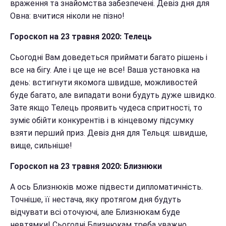
враження та знайомства забезпечені. Девіз дня для
Овна: вчитися ніколи не пізно!
Гороскоп на 23 травня 2020: Телець
Сьогодні Вам доведеться приймати багато рішень і
все на бігу. Але і це ще не все! Ваша установка на
день: встигнути якомога швидше, можливостей
буде багато, але випадати вони будуть дуже швидко.
Зате якщо Телець проявить чудеса спритності, то
зуміє обійти конкурентів і в кінцевому підсумку
взяти перший приз. Девіз дня для Тельця: швидше,
вище, сильніше!
Гороскоп на 23 травня 2020: Близнюки
А ось Близнюків може підвести дипломатичність.
Точніше, її нестача, яку протягом дня будуть
відчувати всі оточуючі, але Близнюкам буде
невтямки! Сьогодні Близнюкам треба уважно