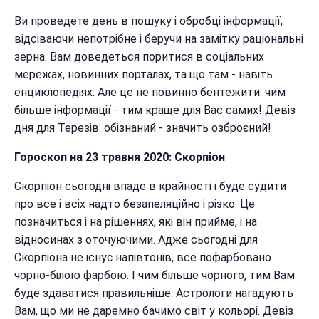
Ви проведете день в пошуку і обробці інформації,
відсіваючи непотрібне і беручи на замітку раціональні
зерна. Вам доведеться поритися в соціальних
мережах, новинних порталах, та що там - навіть
енциклопедіях. Але це не повинно бентежити: чим
більше інформації - тим краще для Вас самих! Девіз
дня для Терезів: обізнаний - значить озброєний!
Гороскоп на 23 травня 2020: Скорпіон
Скорпіон сьогодні впаде в крайності і буде судити
про все і всіх надто безапеляційно і різко. Це
позначиться і на рішеннях, які він прийме, і на
відносинах з оточуючими. Адже сьогодні для
Скорпіона не існує напівтонів, все пофарбовано
чорно-білою фарбою. І чим більше чорного, тим Вам
буде здаватися правильніше. Астрологи нагадують
Вам, що ми не даремно бачимо світ у кольорі. Девіз