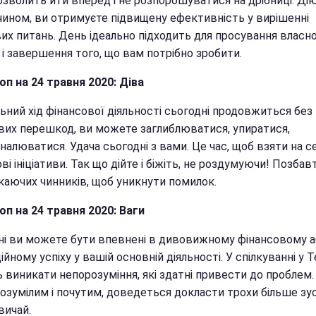
озволить йти вперед і не розпорошуватися на дрібниці. Ді
чином, ви отримуєте підвищену ефективність у вирішенні
их питань. День ідеально підходить для просування власн
 і завершення того, що вам потрібно зробити.
оп на 24 травня 2020: Діва
ьний хід фінансової діяльності сьогодні продовжиться без
вих перешкод, ви можете заглиблюватися, упиратися,
алюватися. Удача сьогодні з вами. Це час, щоб взяти на с
ві ініціативи. Так що дійте і біжіть, не роздумуючи! Позбав
ікаючих чинників, щоб уникнути помилок.
оп на 2
4 травня 2020: Ваги
ні ви можете бути впевнені в дивовижному фінансовому 
йному успіху у вашій основній діяльності. У спілкуванні у Т
 виникати непорозуміння, які здатні привести до проблем
озумілим і почутим, доведеться докласти трохи більше зус
вичай.