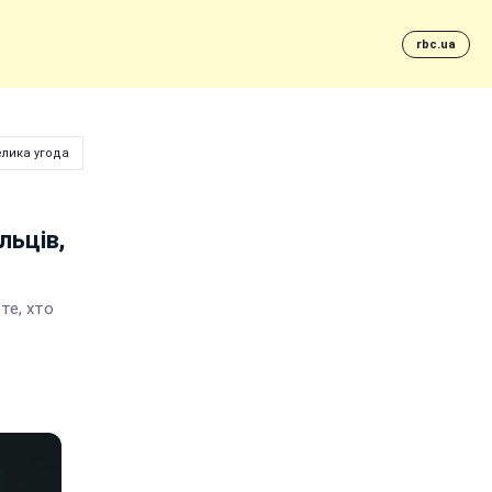
rbc.ua
велика угода
льців,
те, хто