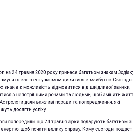
п на 24 травня 2020 року принесе багатьом знакам Зодіаку
кі змусять вас з ентузіазмом дивитися в майбутнє. Сьогодні
х знаків є можливість відмовитися від шкідливої звички,
итися з непотрібними речами та людьми, щоб змінити житт
 Астрологи дали важливі поради та попередження, які
жуть досягти успіху.
оги попередили, що 24 травня зірки подарують багатьом з
у енергію, щоб почати велику справу. Кому сьогодні пощас