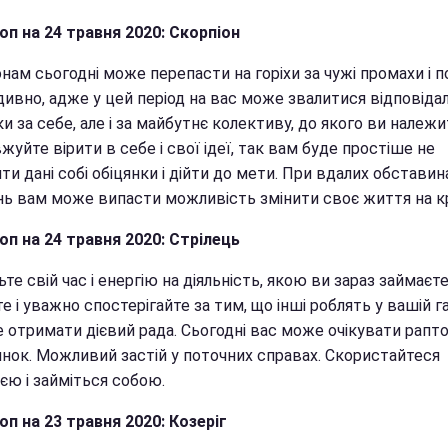
оп на 2
4 травня 2020: Скорпіон
нам сьогодні може перепасти на горіхи за чужі промахи і п
дивно, адже у цей період на вас може звалитися відповіда
ки за себе, але і за майбутнє колективу, до якого ви належи
уйте вірити в себе і свої ідеї, так вам буде простіше не
и дані собі обіцянки і дійти до мети. При вдалих обставина
нь вам може випасти можливість змінити своє життя на к
оп на 2
4 травня 2020: Стрілець
те свій час і енергію на діяльність, якою ви зараз займаєте
е і уважно спостерігайте за тим, що інші роблять у вашій га
 отримати дієвий рада. Сьогодні вас може очікувати рапт
инок. Можливий застій у поточних справах. Скористайтеся
єю і займіться собою.
оп на 23 травня 2020: Козеріг