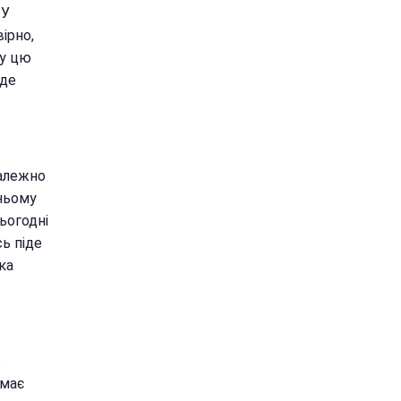
 У
ірно,
 у цю
уде
залежно
тньому
ьогодні
ь піде
ка
о
емає