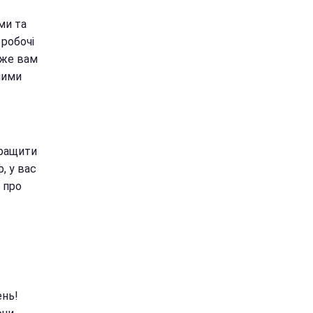
ми та
 робочі
оже вам
ними
кращити
, у вас
 про
ень!