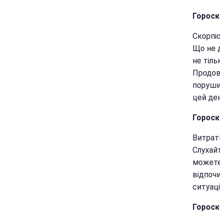
Гороск
Скорпіо
Що не 
не тіль
Продовж
порушит
цей де
Гороск
Витрать
Слухайт
можете
відпоч
ситуаці
Гороск