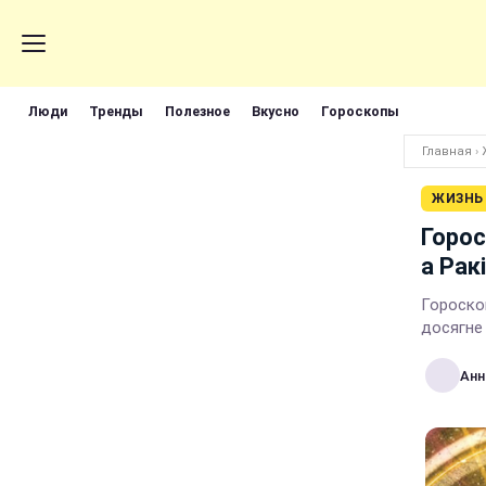
Люди
Тренды
Полезное
Вкусно
Гороскопы
Главная
›
ЖИЗНЬ
Горос
а Рак
Гороскоп
досягне 
Анн