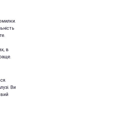
омилки.
льність
те.
х, в
раще.
ся.
лузі. Ви
овий