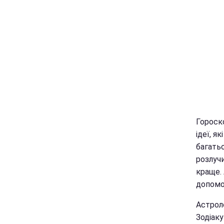
Гороско
ідеї, я
багатьо
розлуч
краще.
допомо
Астрол
Зодіак