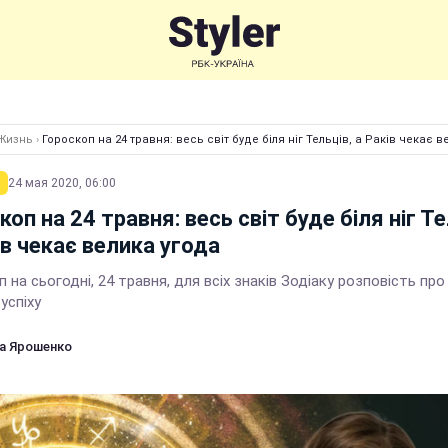
Жизнь
›
Гороскоп на 24 травня: весь світ буде біля ніг Тельців, а Раків чекає 
24 мая 2020, 06:00
коп на 24 травня: весь світ буде біля ніг Те
ів чекає велика угода
 на сьогодні, 24 травня, для всіх знаків Зодіаку розповість про 
успіху
а Ярошенко