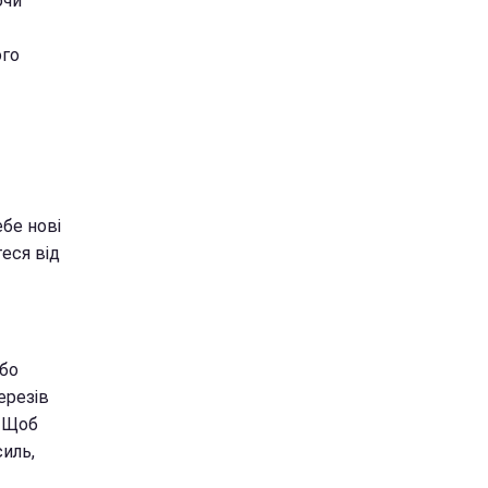
ючи
ого
ебе нові
теся від
або
ерезів
. Щоб
иль,