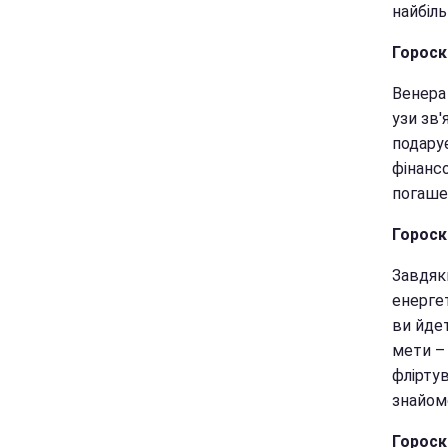
найбіль
Гороск
Венера
узи зв'
подару
фінанс
погаше
Гороск
Завдяк
енерге
ви йдет
мети –
фліртув
знайом
Гороск