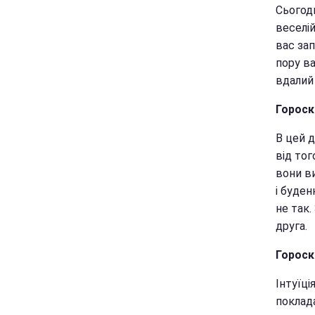
Сьогодн
веселі
вас за
пору в
вдалий
Гороск
В цей 
від тог
вони в
і буде
не так.
друга.
Гороск
Інтуїц
поклада