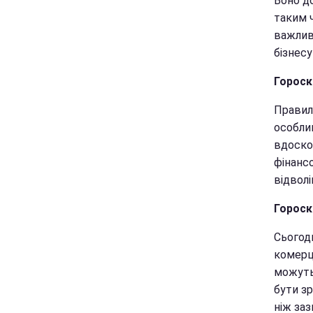
Воно д
таким 
важлив
бізнесу
Гороск
Правил
особли
вдоскон
фінансо
відвол
Гороск
Сьогод
комерці
можуть
бути зр
ніж заз