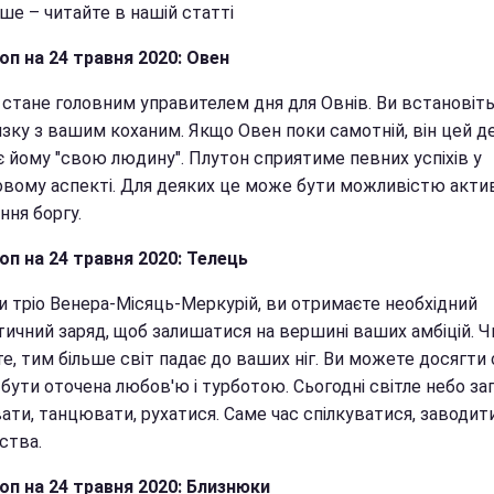
ше – читайте в нашій статті
оп на 24 травня 2020: Овен
 стане головним управителем дня для Овнів. Ви встановіть
язку з вашим коханим. Якщо Овен поки самотній, він цей д
є йому "свою людину". Плутон сприятиме певних успіхів у
овому аспекті. Для деяких це може бути можливістю акти
ння боргу.
оп на 24 травня 2020: Телець
и тріо Венера-Місяць-Меркурій, ви отримаєте необхідний
тичний заряд, щоб залишатися на вершині ваших амбіцій. Ч
е, тим більше світ падає до ваших ніг. Ви можете досягти 
 бути оточена любов'ю і турботою. Сьогодні світле небо з
ати, танцювати, рухатися. Саме час спілкуватися, заводити
ства.
оп на 24 травня 2020: Близнюки