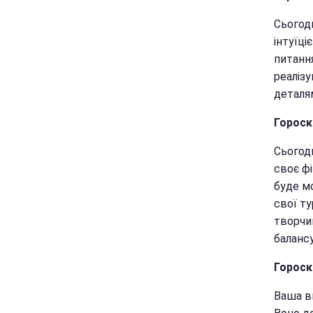
Сьогод
інтуїц
питанн
реаліз
деталя
Гороск
Сьогод
своє ф
буде мо
свої т
творчи
балансу
Гороск
Ваша в