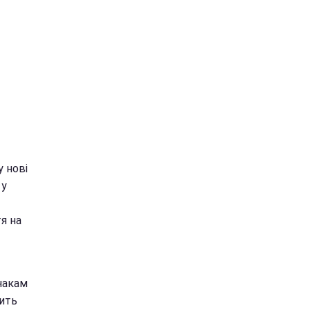
 нові
 у
я на
накам
тить