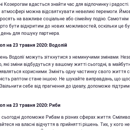
і Козерогам вдасться знайти час для відпочинку і радості.
й атмосфері можна відсвяткувати невеликі перемоги. Ймов
просять на важливе соціальне або сімейну подію. Самотнім
арто бути відкритим до нових можливостей, оскільки це б
 день для пошуку партнера.
оп на 23 травня 2020: Водолій
день Водолії можуть зіткнутися з неминучими змінами. Не
о, які зміни відбудуться у вашому житті сьогодні, в майбу
иявляться корисними. Змініть одну частинку свого життя с
нність раптом стане іншою. Не шукайте виправдань, що щос
 Звільнити себе від прагнення до ідеалу, допоможе підтрим
оп на 23 травня 2020: Риби
ія сьогодні допоможе Рибам в різних сферах життя. Смілив
йтеся на власні відчуття в прийнятті рішень. Тих, у кого н