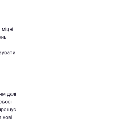
 міцні
ень
вувати
им далі
своєї
апрошує
 нові