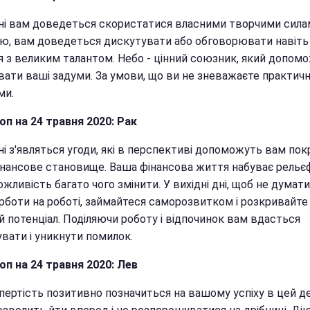
ні вам доведеться скористатися власними творчими сила
ією, вам доведеться дискутувати або обговорювати навіть
я з великим талантом. Небо - цінний союзник, який допом
увати ваші задуми. За умови, що ви не зневажаєте практич
ми.
оп на 24 травня 2020: Рак
ні з'являться угоди, які в перспективі допоможуть вам по
інансове становище. Ваша фінансова життя набуває рельєф
жливість багато чого змінити. У вихідні дні, щоб не думати
урботи на роботі, займайтеся саморозвитком і розкривайте
й потенціал. Поділяючи роботу і відпочинок вам вдасться
вати і уникнути помилок.
оп на 24 травня 2020: Лев
пертість позитивно позначиться на вашому успіху в цей д