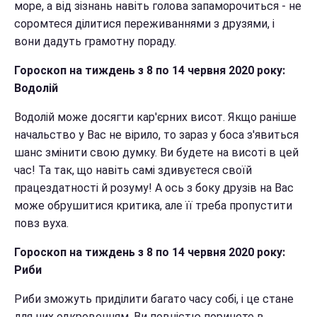
море, а від зізнань навіть голова запаморочиться - не
соромтеся ділитися переживаннями з друзями, і
вони дадуть грамотну пораду.
Гороскоп на тиждень з 8 по 14 червня 2020 року:
Водолій
Водолій може досягти кар'єрних висот. Якщо раніше
начальство у Вас не вірило, то зараз у боса з'явиться
шанс змінити свою думку. Ви будете на висоті в цей
час! Та так, що навіть самі здивуєтеся своїй
працездатності й розуму! А ось з боку друзів на Вас
може обрушитися критика, але її треба пропустити
повз вуха.
Гороскоп на тиждень з 8 по 14 червня 2020 року:
Риби
Риби зможуть приділити багато часу собі, і це стане
для них одкровенням. Ви повністю поринете в