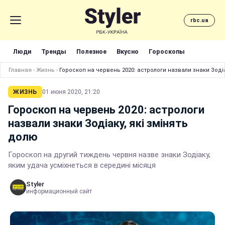
rbc.ua
Люди
Тренды
Полезное
Вкусно
Гороскопы
Главная
›
Жизнь
›
Гороскоп на червень 2020: астрологи назвали знаки Зодіа
ЖИЗНЬ
01 июня 2020, 21:20
Гороскоп на червень 2020: астрологи
назвали знаки Зодіаку, які змінять
долю
Гороскоп на другий тиждень червня назве знаки Зодіаку,
яким удача усміхнеться в середині місяця
Styler
информационный сайт