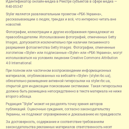
Идентификатор онлайн-медиа в Реестре субъектов в сфере медиа —
R40-05347
Styler является развлекательным проектом «РБК-Украина»,
рассказывающим о людях, трендах и всё, что интересно читать вне
новостей.
Фотографии, иллюстрации и другие изображения принадлежат их
правообладателям. Использование фотографий, отмеченных Getty
Images, допускается исключительно при наличии письменного
разрешения фотоагентства Getty Images. Фотографии, отмеченные
логотипом «Styler» или подписанные «Styler» или «РБК-Украина», могут
использоваться на условиях лицензии Creative Commons Attribution
4.0 International.
При полном или частичном воспроизведении информационных
материалов, опубликованных на вебсайте «Styler» (styler.rbc.ua),
обязательно размещение активной гиперссылки на styler.rbc.ua,
открытой для индексации поисковыми системами. Такая гиперссылка
должна быть размещена непосредственно в тексте материала не ниже
второго абзаца.
Редакция "Styler" может не разделять точку зрения авторов
публикаций. Оценочные суждения, согласно законодательству
Украины, не подлежат опровержению и доказыванию их правдивости.
За достоверность, содержание и соответствие требованиям
законодательства рекламных материалов ответственность несет