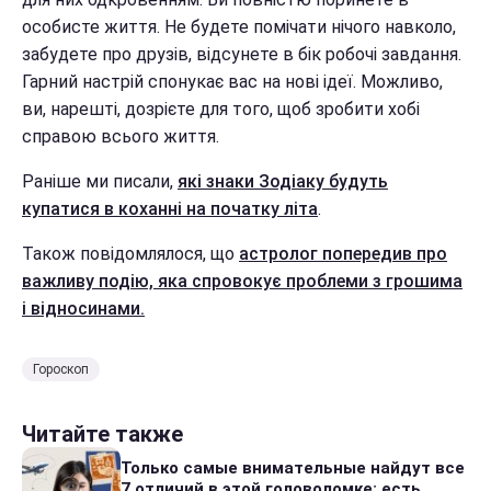
особисте життя. Не будете помічати нічого навколо,
забудете про друзів, відсунете в бік робочі завдання.
Гарний настрій спонукає вас на нові ідеї. Можливо,
ви, нарешті, дозрієте для того, щоб зробити хобі
справою всього життя.
Раніше ми писали,
які знаки Зодіаку будуть
купатися в коханні на початку літа
.
Також повідомлялося, що
астролог попередив про
важливу подію, яка спровокує проблеми з грошима
і відносинами.
Гороскоп
Читайте также
Только самые внимательные найдут все
7 отличий в этой головоломке: есть