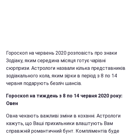
Гороскоп на червень 2020 розповість про знаки
Зодіаку, яким середина місяця готує чарівні
сюрпризи. Астрологи назвали кілька представників
зодіакального кола, яким зірки в період з 8 по 14
червня подарують безліч шансів.
Гороскоп на тиждень з 8 по 14 червня 2020 року:
Овен
Овна чекають важливі зміни в коханні. Астрологи
кажуть, що Ваші прихильники влаштують Вам
справжній романтичний бунт. Компліментів буде