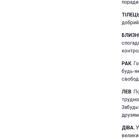
поради
ТІЛЕЦ
добрий 
БЛИЗ
спогади
контро
РАК
. Г
будь-я
свобод
ЛЕВ
. П
трудно
Забудьт
друзями
ДІВА.
У
велики