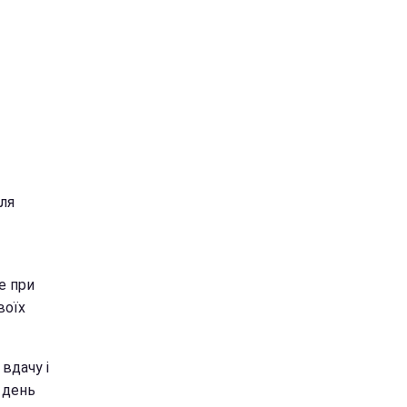
для
е при
воїх
вдачу і
 день