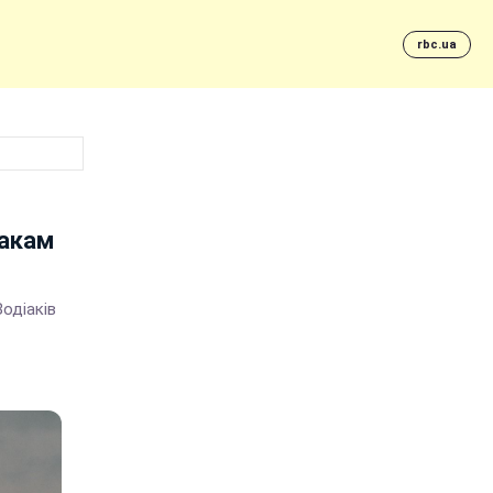
rbc.ua
я
накам
Зодіаків