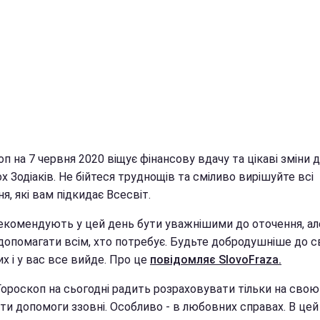
п на 7 червня 2020 віщує фінансову вдачу та цікаві зміни 
х Зодіаків. Не бійтеся труднощів та сміливо вирішуйте всі
я, які вам підкидає Всесвіт.
рекомендують у цей день бути уважнішими до оточення, ал
допомагати всім, хто потребує. Будьте добродушніше до с
х і у вас все вийде. Про це
повідомляє SlovoFraza.
 Гороскоп на сьогодні радить розраховувати тільки на свою 
ти допомоги ззовні. Особливо - в любовних справах. В цей