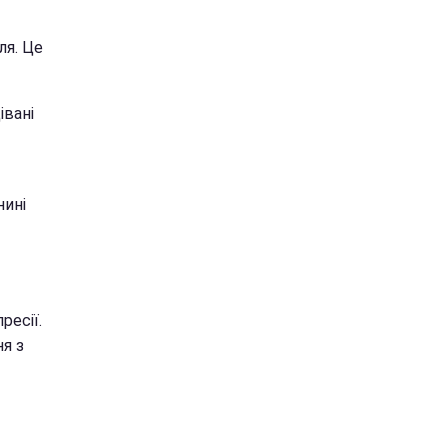
ля. Це
івані
нині
ресії.
ня з