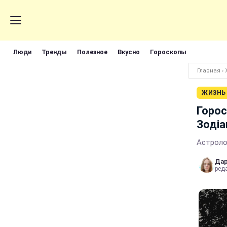
Люди
Тренды
Полезное
Вкусно
Гороскопы
Главная
›
ЖИЗНЬ
Горос
Зодіа
Астролог
Дар
реда