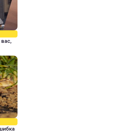
 вас,
ошибка