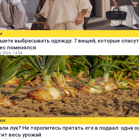
Ы
шите выбрасывать одежду: 7 вещей, которые спасут
вес поменялся
а 2026, 14:58
НОЕ
ли лук? Не торопитесь прятать его в подвал: одна 
тит весь урожай