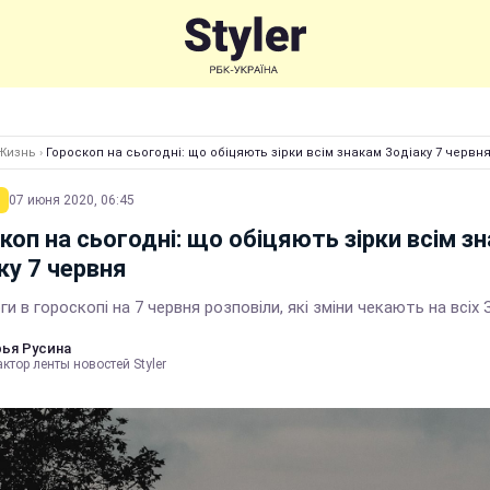
Жизнь
›
Гороскоп на сьогодні: що обіцяють зірки всім знакам Зодіаку 7 червн
07 июня 2020, 06:45
коп на сьогодні: що обіцяють зірки всім з
ку 7 червня
и в гороскопі на 7 червня розповіли, які зміни чекають на всіх 
ья Русина
ктор ленты новостей Styler