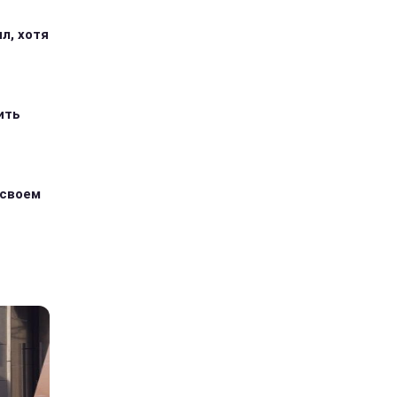
л, хотя
ить
 своем