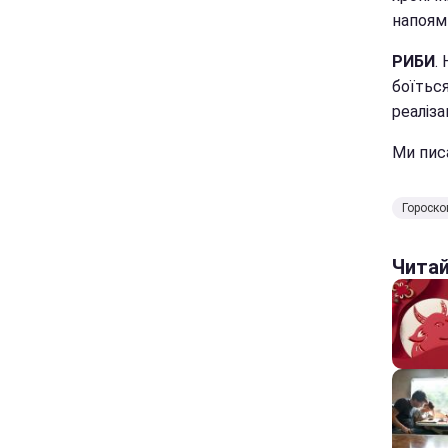
напоями
РИБИ
.
боїтьс
реаліза
Ми пис
Гороско
Чита