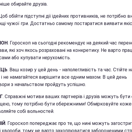
ніше обирайте друзів.
 Щоб обійти підступні дії ідейних противників, не потрібно 
ощі чужої гри. Достатньо самому постаратися виявити які
ІОН
. Гороскоп на сьогодні рекомендує на деякий час пере
ави, які хоч якось розраховані на конкретику. Не варто пр
сами або купувати нерухомість.
ЕЦЬ
. Ваш козир у цей день - наполегливість та час. Стійте н
 і не намагайтеся вирішити все одним махом. В цей день
вори з начальством пройдуть успішно.
Г
. Справжні мотиви ваших партнерів і друзів можуть бути
цею, тому потрібно бути обережними! Обмірковуйте кожен
оляйте собі вольностей.
ІЙ
. Гороскоп попереджає про те, що нині можуть загостри
ні хвороби, тому не варто захоплюватися забороненими стр