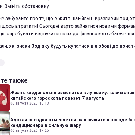
. Змініть обстановку.
 Не забувайте про те, що в житті найбільш вразливий той, х
я щось втратити! Сьогодні варто зайнятися новими форма
ції, спробувати відшукати шлях до фінансового збагачення.
али,
які знаки Зодіаку будуть купатися в любові до початк
п
йте также
Жизнь кардинально изменится к лучшему: каким зна
китайского гороскопа повезет 7 августа
06 августа 2026, 18:13
Адская поездка отменяется: как выжить в поезде бе
кондиционера в сильную жару
06 августа 2026, 17:25