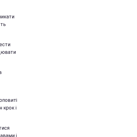
вникати
сть
нести
ацювати
а
 оповиті
 крок і
тися
авами і