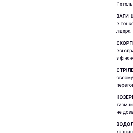
Ретель
ВАГИ
.
в тонк
лідера.
СКОРП
всі спр
з фінан
СТРІЛ
своєму
перего
КОЗЕРІ
таємни
не дозв
ВОДОЛ
хроніч