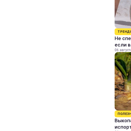
ТРЕНД
Не спе
если 
06 август
ПОЛЕЗ
Выкопа
испор