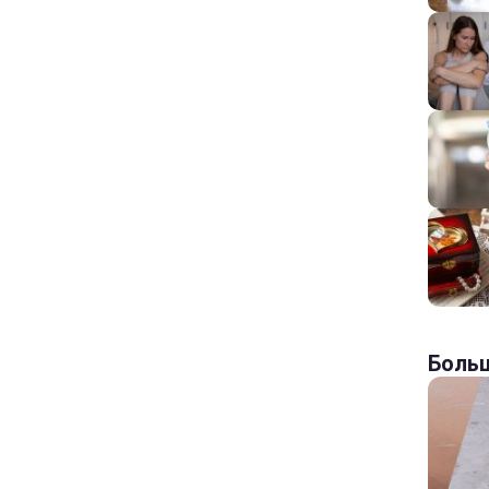
Больш