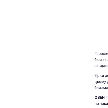
Гороско
багатьо
завданн
Зірки 
цьому 
близьки
ОВЕН
.
не чека