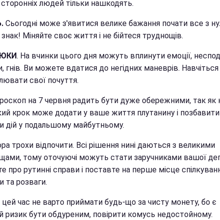
 сторонніх людей тільки нашкодять.
Ь.
Сьогодні може з'явитися велике бажання почати все з ну
знак! Міняйте своє життя і не бійтеся труднощів.
НЮКИ
. На вчинки цього дня можуть вплинути емоції, неспод
, гнів. Ви можете вдатися до негідних маневрів. Навчіться
лювати свої почуття.
ороскоп на 7 червня радить бути дуже обережними, так як 
кий крок може додати у ваше життя плутанину і позбавити
и дій у подальшому майбутньому.
ора трохи відпочити. Всі рішення нині даються з великими
щами, тому оточуючі можуть стати заручниками вашої деп
е про рутинні справи і поставте на перше місце спілкуван
 та розваги.
 цей час не варто приймати будь-що за чисту монету, бо є
й ризик бути обдуреним, повірити комусь недостойному.