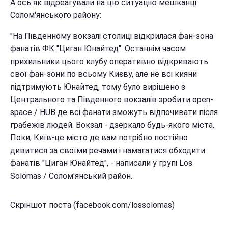
А ось як відреагували на цю ситуацію мешканці
Солом'янського району:
"На Південному вокзалі столиці відкрилася фан-зона
фанатів ФК "Циган Юнайтед". Останнім часом
прихильники цього клубу оперативно відкривають
свої фан-зони по всьому Києву, але не всі кияни
підтримують Юнайтед, тому було вирішено з
Центрального та Південного вокзалів зробити open-
space / HUB де всі фанати зможуть відпочивати після
грабежів людей. Вокзал - дзеркало будь-якого міста.
Поки, Київ-це місто де вам потрібно постійно
дивитися за своїми речами і намагатися обходити
фанатів "Циган Юнайтед", - написали у групі Los
Solomas / Солом'янський район.
Скріншот поста (facebook.com/lossolomas)