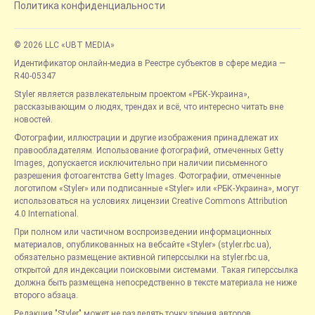
Политика конфиденциальности
© 2026 LLC «UBT MEDIA»
Идентификатор онлайн-медиа в Реестре субъектов в сфере медиа —
R40-05347
Styler является развлекательным проектом «РБК-Украина»,
рассказывающим о людях, трендах и всё, что интересно читать вне
новостей.
Фотографии, иллюстрации и другие изображения принадлежат их
правообладателям. Использование фотографий, отмеченных Getty
Images, допускается исключительно при наличии письменного
разрешения фотоагентства Getty Images. Фотографии, отмеченные
логотипом «Styler» или подписанные «Styler» или «РБК-Украина», могут
использоваться на условиях лицензии Creative Commons Attribution
4.0 International.
При полном или частичном воспроизведении информационных
материалов, опубликованных на вебсайте «Styler» (styler.rbc.ua),
обязательно размещение активной гиперссылки на styler.rbc.ua,
открытой для индексации поисковыми системами. Такая гиперссылка
должна быть размещена непосредственно в тексте материала не ниже
второго абзаца.
Редакция "Styler" может не разделять точку зрения авторов