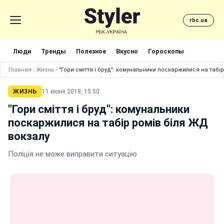
rbc.ua
Люди
Тренды
Полезное
Вкусно
Гороскопы
Главная
›
Жизнь
›
"Гори сміття і бруд": комунальники поскаржилися на табі
ЖИЗНЬ
11 июня 2018, 15:50
"Гори сміття і бруд": комунальники
поскаржилися на табір ромів біля ЖД
вокзалу
Поліція не може виправити ситуацію