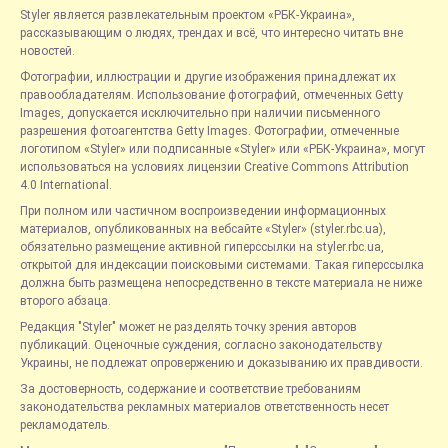
Styler является развлекательным проектом «РБК-Украина»,
рассказывающим о людях, трендах и всё, что интересно читать вне
новостей.
Фотографии, иллюстрации и другие изображения принадлежат их
правообладателям. Использование фотографий, отмеченных Getty
Images, допускается исключительно при наличии письменного
разрешения фотоагентства Getty Images. Фотографии, отмеченные
логотипом «Styler» или подписанные «Styler» или «РБК-Украина», могут
использоваться на условиях лицензии Creative Commons Attribution
4.0 International.
При полном или частичном воспроизведении информационных
материалов, опубликованных на вебсайте «Styler» (styler.rbc.ua),
обязательно размещение активной гиперссылки на styler.rbc.ua,
открытой для индексации поисковыми системами. Такая гиперссылка
должна быть размещена непосредственно в тексте материала не ниже
второго абзаца.
Редакция "Styler" может не разделять точку зрения авторов
публикаций. Оценочные суждения, согласно законодательству
Украины, не подлежат опровержению и доказыванию их правдивости.
За достоверность, содержание и соответствие требованиям
законодательства рекламных материалов ответственность несет
рекламодатель.