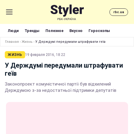
rbc.ua
Люди
Тренды
Полезное
Вкусно
Гороскопы
Главная
›
Жизнь
›
У Держдумі передумали штрафувати геїв
ЖИЗНЬ
19 февраля 2016, 18:22
У Держдумі передумали штрафувати
геїв
Законопроект комуністичної партії був відхилений
Держдумою з-за недостатньої підтримки депутатів