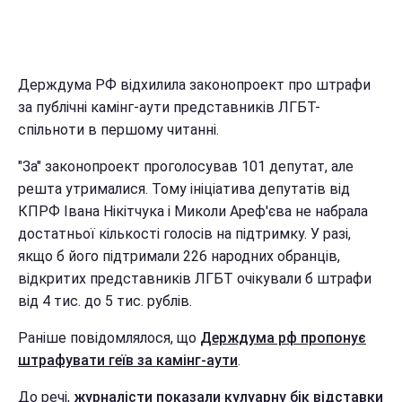
Держдума РФ відхилила законопроект про штрафи
за публічні камінг-аути представників ЛГБТ-
спільноти в першому читанні.
"За" законопроект проголосував 101 депутат, але
решта утрималися. Тому ініціатива депутатів від
КПРФ Івана Нікітчука і Миколи Ареф'єва не набрала
достатньої кількості голосів на підтримку. У разі,
якщо б його підтримали 226 народних обранців,
відкритих представників ЛГБТ очікували б штрафи
від 4 тис. до 5 тис. рублів.
Раніше повідомлялося, що
Держдума рф пропонує
штрафувати геїв за камінг-аути
.
До речі,
журналісти показали кулуарну бік відставки