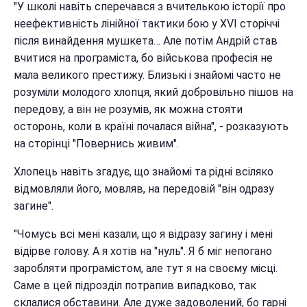
"У школі навіть сперечався з вчителькою історії про
неефективність лінійної тактики бою у ХVI cторіччі
після винайдення мушкета… Але потім Андрій став
вчитися на програміста, бо військова професія не
мала великого престижу. Близькі і знайомі часто не
розуміли молодого хлопця, який добровільно пішов на
передову, а він не розумів, як можна стояти
осторонь, коли в країні почалася війна", - розказують
на сторінці "Повернись живим".
Хлопець навіть згадує, що знайомі та рідні всіляко
відмовляли його, мовляв, на передовій "він одразу
загине".
"Чомусь всі мені казали, що я відразу загину і мені
відірве голову. А я хотів на "нуль". Я б міг непогано
заробляти програмістом, але тут я на своєму місці.
Саме в цей підрозділ потрапив випадково, так
склалися обставини. Але дуже задоволений, бо гарні