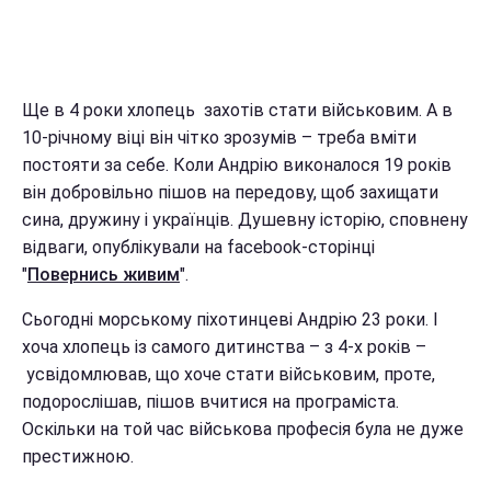
Ще в 4 роки хлопець захотів стати військовим. А в
10-річному віці він чітко зрозумів – треба вміти
постояти за себе. Коли Андрію виконалося 19 років
він добровільно пішов на передову, щоб захищати
сина, дружину і українців. Душевну історію, сповнену
відваги, опублікували на facebook-сторінці
"
Повернись живим
".
Сьогодні морському піхотинцеві Андрію 23 роки. І
хоча хлопець із самого дитинства – з 4-х років –
усвідомлював, що хоче стати військовим, проте,
подорослішав, пішов вчитися на програміста.
Оскільки на той час військова професія була не дуже
престижною.