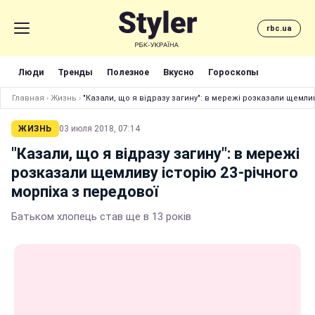
rbc.ua
Люди
Тренды
Полезное
Вкусно
Гороскопы
Главная
›
Жизнь
›
"Казали, що я відразу загину": в мережі розказали щемлив
ЖИЗНЬ
03 июля 2018, 07:14
"Казали, що я відразу загину": в мережі
розказали щемливу історію 23-річного
морпіха з передової
Батьком хлопець став ще в 13 років