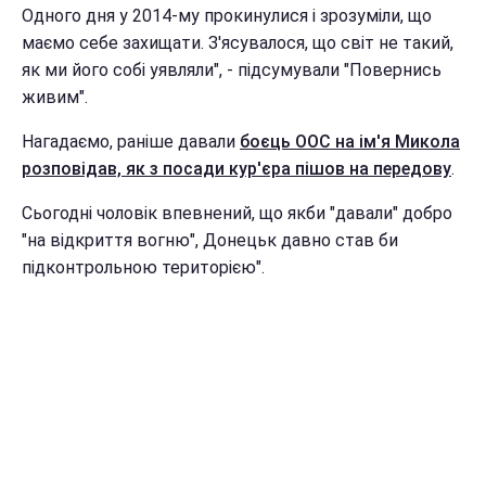
Одного дня у 2014-му прокинулися і зрозуміли, що
маємо себе захищати. З'ясувалося, що світ не такий,
як ми його собі уявляли", - підсумували "Повернись
живим".
Нагадаємо, раніше давали
боєць ООС на ім'я Микола
розповідав, як з посади кур'єра пішов на передову
.
Сьогодні чоловік впевнений, що якби "давали" добро
"на відкриття вогню", Донецьк давно став би
підконтрольною територією".