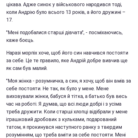
цікава. Адже синок у військового народився тоді,
коли Андрію було всього 13 років, а його дружині –
17.
"Мені подобалися старші дівчата", - посміхаючись,
каже боєць.
Наразі морпіх хоче, щоб його син навчився постояти
за себе. Це те правило, яке Андрій добре вивчив ще
як сам був малий.
"Моя жінка - розумничка, а син, я хочу, щоб він вмів за
себе постояти. Не так, як було у мене. Мене
виховували жінки, бабуся й тітка, а батько був весь
час на роботі. Я думав, що всі люди добрі і з усіма
треба дружити. Коли старші хлопці відібрали у мене
іграшковий дробовик з кульками, подарований
татом, я прокинувся наступного ранку з твердим
розумінням, що треба вміти за себе постояти. Мені