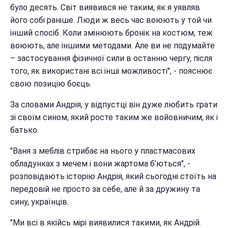
було десять. Світ виявився не таким, як я уявляв
його собі раніше. Люди ж весь час воюють у той чи
інший спосіб. Коли змінюють бронік на костюм, теж
воюють, але іншими методами. Але ви не подумайте
– застосування фізичної сили в останню чергу, після
того, як використані всі інші можливості", - пояснює
свою позицію боєць.
За словами Андрія, у відпустці він дуже любить грати
зі своїм сином, який росте таким же войовничим, як і
батько.
"Ваня з меблів стрибає на нього у пластмасових
обладунках з мечем і вони жартома б’ються", -
розповідають історію Андрія, який сьогодні стоїть на
передовій не просто за себе, але й за дружину та
сину, українців.
"Ми всі в якійсь мірі виявилися такими, як Андрій.