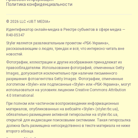
Политика конфиденциальности
© 2026 LLC «UBT MEDIA»
Идентификатор онлайн-медиа в Реестре субъектов в сфере медиа —
R40-05347
Styler является развлекательным проектом «РБК-Украина»,
рассказывающим о людях, трендах и всё, что интересно читать вне
новостей.
Фотографии, иллюстрации и другие изображения принадлежат их
правообладателям. Использование фотографий, отмеченных Getty
Images, допускается исключительно при наличии письменного
разрешения фотоагентства Getty Images. Фотографии, отмеченные
логотипом «Styler» или подписанные «Styler» или «РБК-Украина», могут
использоваться на условиях лицензии Creative Commons Attribution
4.0 International.
При полном или частичном воспроизведении информационных
материалов, опубликованных на вебсайте «Styler» (styler.rbc.ua),
обязательно размещение активной гиперссылки на styler.rbc.ua,
открытой для индексации поисковыми системами. Такая гиперссылка
должна быть размещена непосредственно в тексте материала не ниже
второго абзаца.