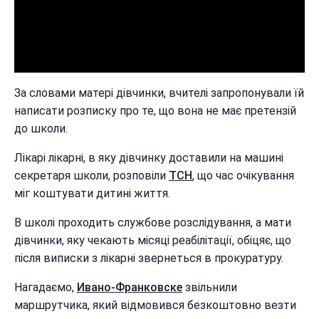
За словами матері дівчинки, вчителі запропонували їй
написати розписку про те, що вона не має претензій
до школи.
Лікарі лікарні, в яку дівчинку доставили на машині
секретаря школи, розповіли
ТСН
, що час очікування
міг коштувати дитині життя.
В школі проходить службове розслідування, а мати
дівчинки, яку чекають місяці реабілітації, обіцяє, що
після виписки з лікарні звернеться в прокуратуру.
Нагадаємо,
Ивано-Франковске
звільнили
маршрутчика, який відмовився безкоштовно везти