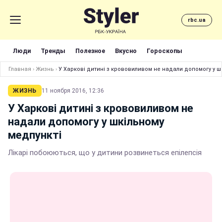
rbc.ua
Люди
Тренды
Полезное
Вкусно
Гороскопы
Главная
›
Жизнь
›
У Харкові дитині з крововиливом не надали допомогу у ш
ЖИЗНЬ
11 ноября 2016, 12:36
У Харкові дитині з крововиливом не
надали допомогу у шкільному
медпункті
Лікарі побоюються, що у дитини розвинеться епілепсія