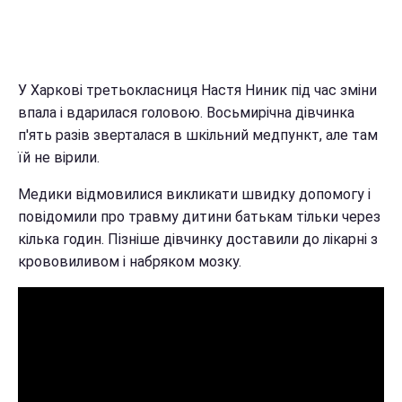
У Харкові третьокласниця Настя Ниник під час зміни
впала і вдарилася головою. Восьмирічна дівчинка
п'ять разів зверталася в шкільний медпункт, але там
їй не вірили.
Медики відмовилися викликати швидку допомогу і
повідомили про травму дитини батькам тільки через
кілька годин. Пізніше дівчинку доставили до лікарні з
крововиливом і набряком мозку.