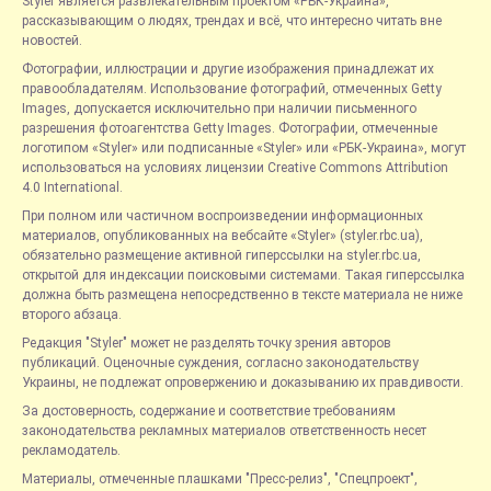
Styler является развлекательным проектом «РБК-Украина»,
рассказывающим о людях, трендах и всё, что интересно читать вне
новостей.
Фотографии, иллюстрации и другие изображения принадлежат их
правообладателям. Использование фотографий, отмеченных Getty
Images, допускается исключительно при наличии письменного
разрешения фотоагентства Getty Images. Фотографии, отмеченные
логотипом «Styler» или подписанные «Styler» или «РБК-Украина», могут
использоваться на условиях лицензии Creative Commons Attribution
4.0 International.
При полном или частичном воспроизведении информационных
материалов, опубликованных на вебсайте «Styler» (styler.rbc.ua),
обязательно размещение активной гиперссылки на styler.rbc.ua,
открытой для индексации поисковыми системами. Такая гиперссылка
должна быть размещена непосредственно в тексте материала не ниже
второго абзаца.
Редакция "Styler" может не разделять точку зрения авторов
публикаций. Оценочные суждения, согласно законодательству
Украины, не подлежат опровержению и доказыванию их правдивости.
За достоверность, содержание и соответствие требованиям
законодательства рекламных материалов ответственность несет
рекламодатель.
Материалы, отмеченные плашками "Пресс-релиз", "Спецпроект",