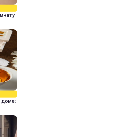
омнату
 доме: