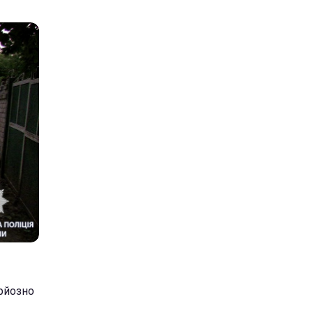
ерйозно