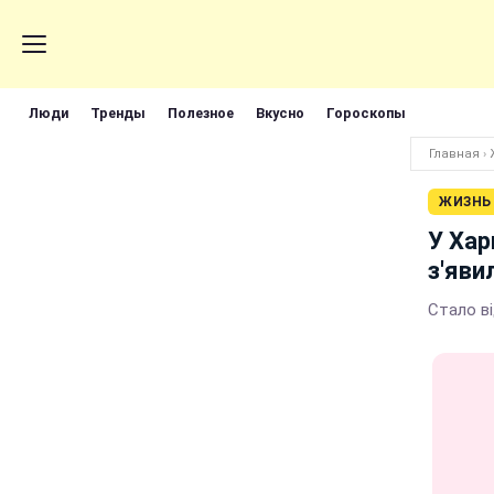
Люди
Тренды
Полезное
Вкусно
Гороскопы
Главная
›
ЖИЗНЬ
У Хар
з'яви
Стало в