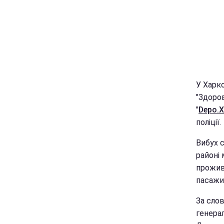
У Харк
"Здоро
"
Depo.Х
поліції.
Вибух с
районі 
прожив
пасажи
За сло
генера