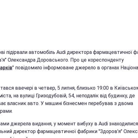
ові підірвали автомобіль Audi директора фармацевтичної 
в'я" Олександра Доровського. Про це кореспонденту
арків
" повідомило інформоване джерело в органах Націон
тався ввечері в четвер, 5 липня, близько 19:00 в Київсько
міста, на вулиці Гризодубовій, 54, неподалік від будинку, де
ає власник авто. У машині бізнесмен перебував з двома
рами.
вами джерела видання, у момент вибуху в Audi знаходилися
льний директор фармацевтичної фабрики "Здоров'я" Олек