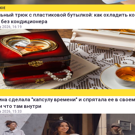
НОЕ
ьный трюк с пластиковой бутылкой: как охладить к
 без кондиционера
а 2026, 16:19
а сделала "капсулу времени" и спрятала ее в своем
и что там внутри
а 2026, 15:33