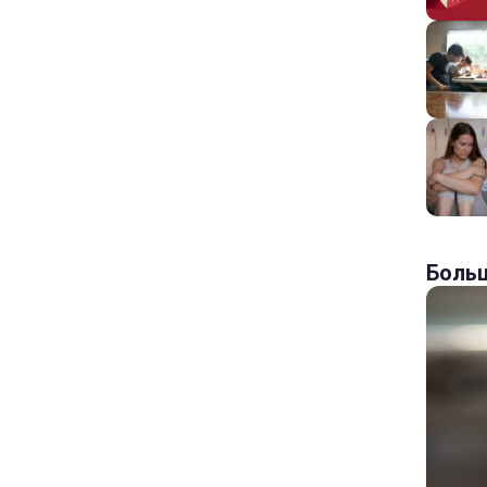
Больш