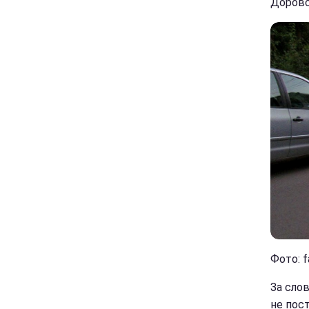
Доровс
Фото: f
За сло
не пос