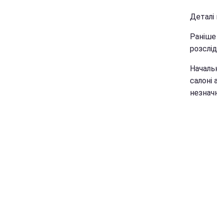
Деталі
Раніше 
розслід
Начальн
салоні
незнач