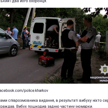
ький і два його охоронця.
acebook.com/police.kharkov
вами співрозмовника видання, в результаті вибуху ніхто с
траждав. Вибух пошкодив задню частину іномарки.