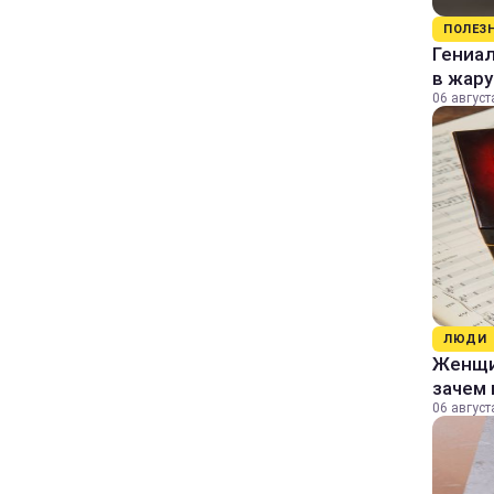
ПОЛЕЗ
Гениал
в жару
06 август
ЛЮДИ
Женщин
зачем 
06 август