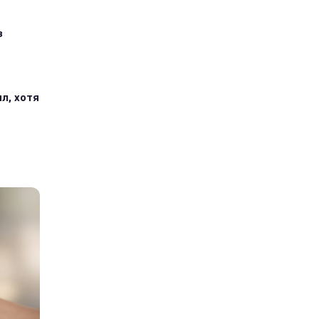
з
л, хотя