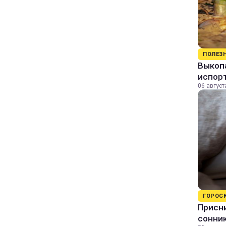
ПОЛЕЗ
Выкопа
испор
06 август
ГОРОС
Присни
сонни