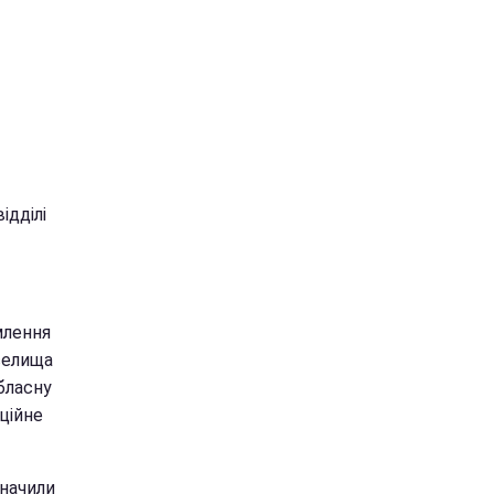
ідділі
млення
селища
бласну
аційне
значили