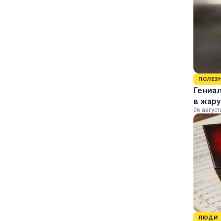
ПОЛЕЗ
Гениал
в жару
06 август
ЛЮДИ