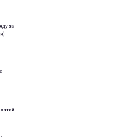
яду за
я)
є
опатой: