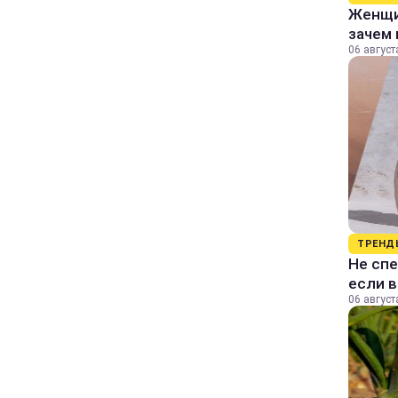
Женщин
зачем 
06 август
ТРЕНД
Не спе
если 
06 август