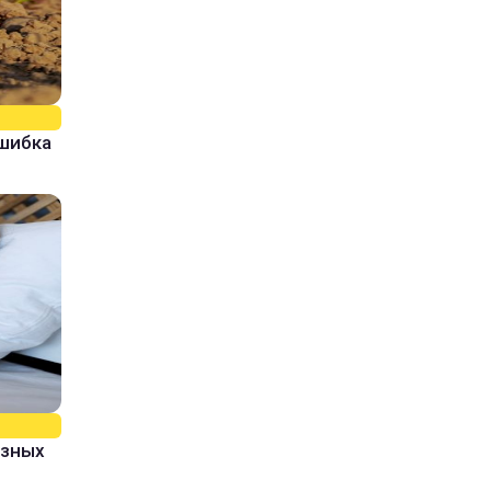
ошибка
азных