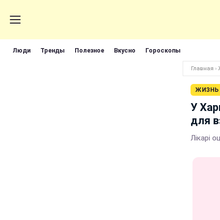
Люди
Тренды
Полезное
Вкусно
Гороскопы
Главная
›
ЖИЗНЬ
У Хар
для в
Лікарі о