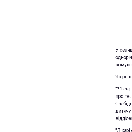
У сели
одноріч
комунік
Як розп
"21 сер
про те
Слобідс
дитячу 
відділе
"Лікарі