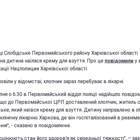
щі Слобідське Первомайського району Харківської області
на дитина наїлася крему для взуття. Про це
повідомили
у в
ації Нацполиции Харківської області.
овіли у відомстві, хлопчик зараз перебуває в лікарні.
пня о 6:30 в Первомайський відділ поліції надійшло повідо
, що до Первомайської ЦРЛ доставлений хлопчик, житель 
ьке, який наївся крему для взуття. Дитину направлено в о
клінічну лікарню Харкова, де він госпіталізований в реанім
ння", - сказано в повідомленні.
 оцінюють стан його здоров'я як середньої тяжкості", – за