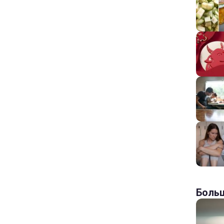
Больш