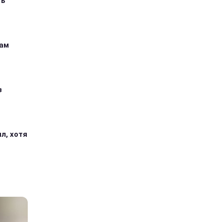
ть
кам
з
л, хотя