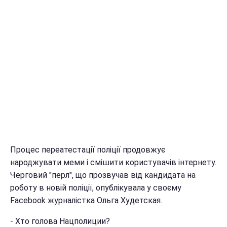
Процес переатестації поліції продовжує
народжувати меми і смішити користувачів інтернету.
Черговий "перл", що прозвучав від кандидата на
роботу в новій поліції, опублікувала у своєму
Facebook журналістка Ольга Худетская.
- Хто голова Нацполиции?