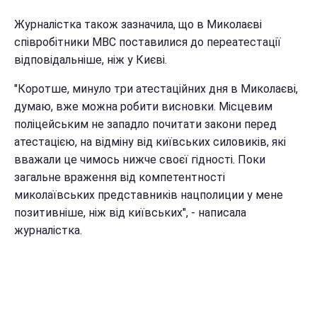
Журналістка також зазначила, що в Миколаєві
співробітники МВС поставилися до переатестації
відповідальніше, ніж у Києві.
"Коротше, минуло три атестаційних дня в Миколаєві,
думаю, вже можна робити висновки. Місцевим
поліцейським не западло почитати закони перед
атестацією, на відміну від київських силовиків, які
вважали це чимось нижче своєї гідності. Поки
загальне враження від компетентності
миколаївських представників нацполиции у мене
позитивніше, ніж від київських", - написала
журналістка.