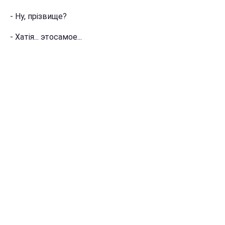
- Ну, прізвище?
- Хатія... этосамое...