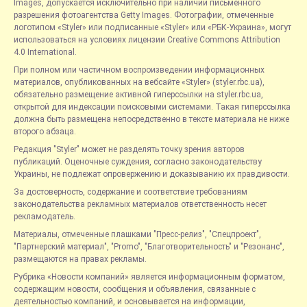
Images, допускается исключительно при наличии письменного
разрешения фотоагентства Getty Images. Фотографии, отмеченные
логотипом «Styler» или подписанные «Styler» или «РБК-Украина», могут
использоваться на условиях лицензии Creative Commons Attribution
4.0 International.
При полном или частичном воспроизведении информационных
материалов, опубликованных на вебсайте «Styler» (styler.rbc.ua),
обязательно размещение активной гиперссылки на styler.rbc.ua,
открытой для индексации поисковыми системами. Такая гиперссылка
должна быть размещена непосредственно в тексте материала не ниже
второго абзаца.
Редакция "Styler" может не разделять точку зрения авторов
публикаций. Оценочные суждения, согласно законодательству
Украины, не подлежат опровержению и доказыванию их правдивости.
За достоверность, содержание и соответствие требованиям
законодательства рекламных материалов ответственность несет
рекламодатель.
Материалы, отмеченные плашками "Пресс-релиз", "Спецпроект",
"Партнерский материал", "Promo", "Благотворительность" и "Резонанс",
размещаются на правах рекламы.
Рубрика «Новости компаний» является информационным форматом,
содержащим новости, сообщения и объявления, связанные с
деятельностью компаний, и основывается на информации,