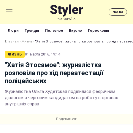
rbc.ua
Люди
Тренды
Полезное
Вкусно
Гороскопы
Главная
›
Жизнь
›
"Хатія Этосамое": журналістка розповіла про хід переатес
ЖИЗНЬ
01 марта 2016, 19:14
"Хатія Этосамое": журналістка
розповіла про хід переатестації
поліцейських
Журналістка Ольга Худетская поділилася феєричним
діалогом з черговим кандидатом на роботу в органах
внутрішніх справ
Поделиться: