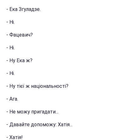
- Ека Згуладзе.
- Ні.
- Фацевич?
- Ні.
- Ну Ека ж?
- Ні.
- Ну тієї ж національності?
- Ага.
- Не можу пригадати...
- Давайте допоможу: Хатія...
- Хатія!