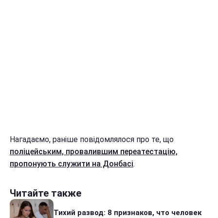
Нагадаємо, раніше повідомлялося про те, що
поліцейським, провалившим переатестацію,
пропонують служити на Донбасі
.
Читайте также
Тихий развод: 8 признаков, что человек