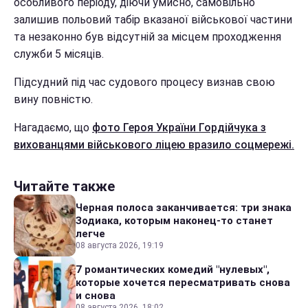
особливого періоду, діючи умисно, самовільно
залишив польовий табір вказаної військової частини
та незаконно був відсутній за місцем проходження
служби 5 місяців.
Підсудний під час судового процесу визнав свою
вину повністю.
Нагадаємо, що
фото Героя України Гордійчука з
вихованцями військового ліцею вразило соцмережі.
Читайте также
Черная полоса заканчивается: три знака
Зодиака, которым наконец-то станет
легче
08 августа 2026, 19:19
7 романтических комедий "нулевых",
которые хочется пересматривать снова
и снова
08 августа 2026, 18:02