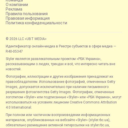
Команда
О компании
Реклама
Правила пользования
Правовая информация
Политика конфиденциальности
© 2026 LLC «UBT MEDIA»
Идентификатор онлайн-медиа в Реестре субъектов в сфере медиа —
R40-05347
Styler является развлекательным проектом «РБК-Украина»,
рассказывающим о людях, трендах и всё, что интересно читать вне
новостей.
Фотографии, иллюстрации и другие изображения принадлежат их
правообладателям. Использование фотографий, отмеченных Getty
Images, допускается исключительно при наличии письменного
разрешения фотоагентства Getty Images. Фотографии, отмеченные
логотипом «Styler» или подписанные «Styler» или «РБК-Украина», могут
использоваться на условиях лицензии Creative Commons Attribution
4.0 International.
При полном или частичном воспроизведении информационных
материалов, опубликованных на вебсайте «Styler» (styler.rbc.ua),
обязательно размещение активной гиперссылки на styler.rbc.ua,