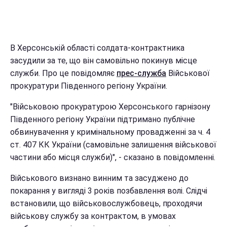
В Херсонській області солдата-контрактника
засудили за те, що він самовільно покинув місце
служби. Про це повідомляє
прес-служба
Військової
прокуратури Південного регіону України.
"Військовою прокуратурою Херсонського гарнізону
Південного регіону України підтримано публічне
обвинувачення у кримінальному провадженні за ч. 4
ст. 407 КК України (самовільне залишення військової
частини або місця служби)", - сказано в повідомленні.
Військового визнано винним та засуджено до
покарання у вигляді 3 років позбавлення волі. Слідчі
встановили, що військовослужбовець, проходячи
військову службу за контрактом, в умовах