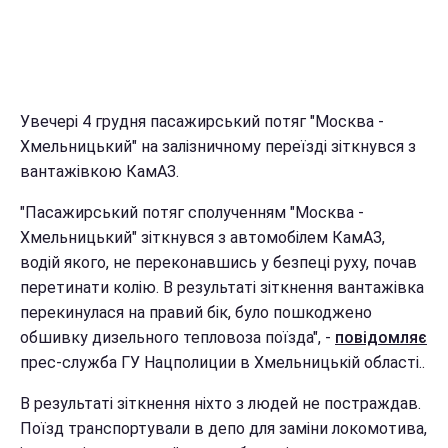
Увечері 4 грудня пасажирський потяг "Москва -
Хмельницький" на залізничному переїзді зіткнувся з
вантажівкою КамАЗ.
"Пасажирський потяг сполученням "Москва -
Хмельницький" зіткнувся з автомобілем КамАЗ,
водій якого, не переконавшись у безпеці руху, почав
перетинати колію. В результаті зіткнення вантажівка
перекинулася на правий бік, було пошкоджено
обшивку дизельного тепловоза поїзда", -
повідомляє
прес-служба ГУ Нацполиции в Хмельницькій області..
В результаті зіткнення ніхто з людей не постраждав.
Поїзд транспортували в депо для заміни локомотива,