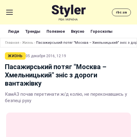
rbc.ua
Люди
Тренды
Полезное
Вкусно
Гороскопы
Главная
›
Жизнь
›
Пасажирський потяг "Москва – Хмельницький" зніс з дор
ЖИЗНЬ
05 декабря 2016, 12:19
Пасажирський потяг "Москва –
Хмельницький" зніс з дороги
вантажівку
КамАЗ почав перетинати ж/д колію, не переконавшись у
безпеці руху