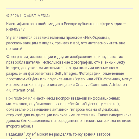
© 2026 LLC «UBT MEDIA»
Идентификатор онлайн-медиа в Реестре субъектов в сфере медиа —
R40-05347
Styler является развлекательным проектом «РБК-Украина»,
рассказывающим о людях, трендах и всё, что интересно читать вне
новостей.
Фотографии, иллюстрации и другие изображения принадлежат их
правообладателям. Использование фотографий, отмеченных Getty
Images, допускается исключительно при наличии письменного
разрешения фотоагентства Getty Images. Фотографии, отмеченные
логотипом «Styler» или подписанные «Styler» или «РБК-Украина», могут
использоваться на условиях лицензии Creative Commons Attribution
4.0 International.
При полном или частичном воспроизведении информационных
материалов, опубликованных на вебсайте «Styler» (styler.rbc.ua),
обязательно размещение активной гиперссылки на styler.rbc.ua,
открытой для индексации поисковыми системами. Такая гиперссылка
должна быть размещена непосредственно в тексте материала не ниже
второго абзаца.
Редакция "Styler" может не разделять точку зрения авторов