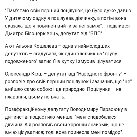
"Пам'ятаю свій перший поцілунок, це було дуже давно.
У дитячому садку я поцілував дівчинку, а потім вона
сказала, що я повинен вийти за неї заміж", - поділився
Дмитро Білоцерківець, депутат від "БПП".
А от Альона Кошелєва – одна з наймолодших
депутатів – згадувала, як один хлопчик на "групу
подовженого" затис її в кутку і змусив цілуватися.
Олександр Кірш – депутат від "Народного фронту" –
розповів про свій перший поцілунок і зазначив, що "це"
вийшло само собою і це природно. Поцілунки – не
плавання, цьому не вчать.
Позафракційному депутату Володимиру Парасюку в
дитинстві пощастило менше: "мені сподобалася
дівчина. А я розповів своїй хорошій знайомій, що не
вмію цілуватися; тоді вона принесла мені помідор".