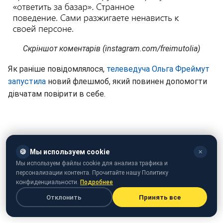
Скріншот коментарів (instagram.com/freimutolia)
Як раніше повідомлялося,
телеведуча Ольга Фреймут
запустила
новий флешмоб, який повинен допомогти
дівчатам повірити в себе.
🍪
Мы используем cookie
✕
Мы используем файлы cookie для анализа трафика и
персонализации контента. Прочитайте нашу Политику
конфиденциальности.
Подробнее
Отклонить
Принять все