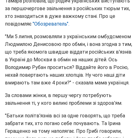
Тамара розповіла, що родичі українських виступають
за першочергове звільнення з російських тюрьм тих,
хто знаходиться в дуже важкому стані. Про це
повідомляє
"Обозреватель".
"Ми 5 липня, розмовляли з українським омбудсменом
Людмилою Денисовою про обмін, і вона згодна з тим,
що треба якомога швидше віддати російських в'язнів
в Україні до Москви в обмін на наших дітей. Ось
Володимир Рубан проситься? Віддайте його в Росію,
нехай повертають наших хлопців. Ну чого наші діти
вмирають там вже 4 роки?" - сказала мама українця.
За словами жінки, в першу чергу потребують
звільнення ті, у кого великі проблеми зі здоров'ям.
"Батьки політв'язнів всі за одне говорять, що треба
забрати тих, хто погано себе почувають. Та Ірина
Геращенко на тому наполягає. Про Грибі говорили,