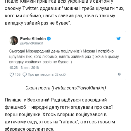
Павло Клімкін привітав всіх українців з святом у
своєму Twitter, додавши: "можна і треба цілувати тих,
кого ми любимо, навіть зайвий раз, хоча в такому
випадку зайвий раз не буває".
Скрін поста (twitter.com/PavloKlimkin)
Пізніше, у Верховній Раді відбувся своєрідний
флешмоб – народні депутати згадували про свої
перші поцілунки. Хтось вперше поцілувався в
дитячому саду, хтось на "гаївках", а хтось і зовсім
збирався одружитися.