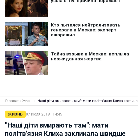
Главная
›
Жизнь
›
"Наші діти вмирають там": мати політв'язня Клиха заклик
ЖИЗНЬ
07 июля 2018 · 14:45
"Наші діти вмирають там": мати
політв'язня Клиха закликала швидше