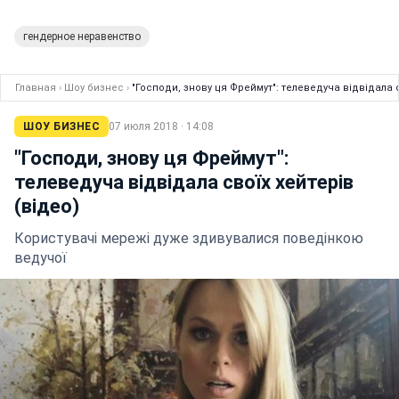
гендерное неравенство
Главная
›
Шоу бизнес
›
"Господи, знову ця Фреймут": телеведуча відвідала с
ШОУ БИЗНЕС
07 июля 2018 · 14:08
"Господи, знову ця Фреймут":
телеведуча відвідала своїх хейтерів
(відео)
Користувачі мережі дуже здивувалися поведінкою
ведучої