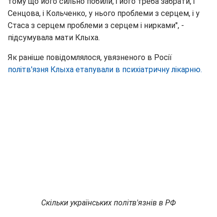
тому що його сильно побили, і його треба забрати, і
Сенцова, і Кольченко, у нього проблеми з серцем, і у
Стаса з серцем проблеми з серцем і нирками", -
підсумувала мати Клыха.
Як раніше повідомлялося, увязненого в Росії
політв'язня Клыха етапували в психіатричну лікарню.
Скільки українських політв'язнів в РФ