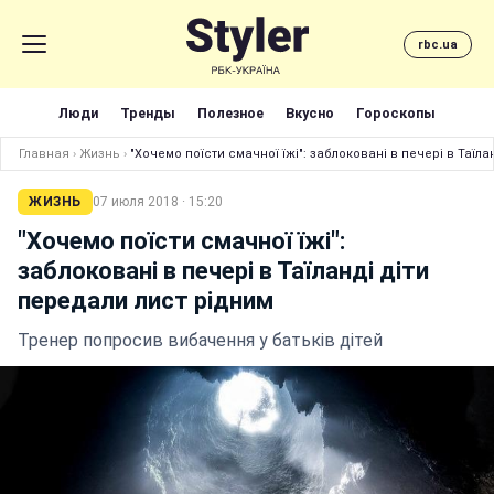
rbc.ua
Люди
Тренды
Полезное
Вкусно
Гороскопы
Главная
›
Жизнь
›
"Хочемо поїсти смачної їжі": заблоковані в печері в Таїл
ЖИЗНЬ
07 июля 2018 · 15:20
"Хочемо поїсти смачної їжі":
заблоковані в печері в Таїланді діти
передали лист рідним
Тренер попросив вибачення у батьків дітей