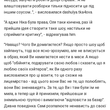
влаштовувати розборки тільки підносити це під
іншим соусом...", - висловилася dashulya.tka4ova.
"А адже Ніка була права, Оля таки кінчена, раз їй
прийшла ідея створити таке шоу, настільки не
сприймати критику", - відреагував him.
"Навіщо? Чого Ви домагаєтеся? Якщо просто шоу щоб
хайпануть, тоді все ясно-зрозуміло, але не вписується
в образ, який Ви намагаєтеся нести в маси. А якщо
щоб "обійняти, подарувати свою любов і сказати, що я
люблю своїх хэйтеров", як Ви одного разу
висловилися про ці візити, то це схоже на
лицемірство - від цього вони Вас не те, що полюблять,
вони Вас зненавидять. За те, що Ви і там були їм не
мила, а тепер ще й принизили, прийшовши зі
знімальною групою і вимагаючи "відповісти за базар".
Дивна поведінка. Самі розпалюєте ненависть до своєї