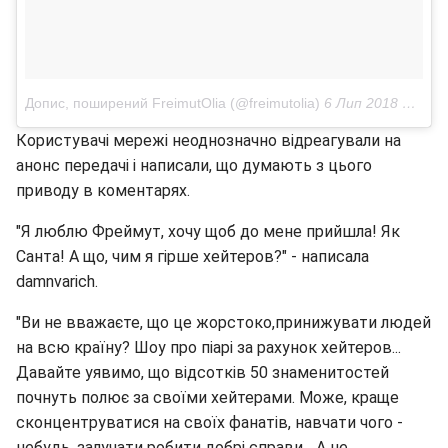
Допис, поширений FreimutOlia (@freimutolia)
6 Лип 2018 р. о 7:39 PDT
Користувачі мережі неоднозначно відреагували на
анонс передачі і написали, що думають з цього
приводу в коментарях.
"Я люблю Фреймут, хочу щоб до мене прийшла! Як
Санта! А що, чим я гірше хейтеров?" - написала
damnvarich.
"Ви не вважаєте, що це жорстоко,принижувати людей
на всю країну? Шоу про піарі за рахунок хейтеров...
Давайте уявимо, що відсотків 50 знаменитостей
почнуть полює за своїми хейтерами. Може, краще
сконцентруватися на своїх фанатів, навчати чого -
небудь, залучати робити добрі справи... А не