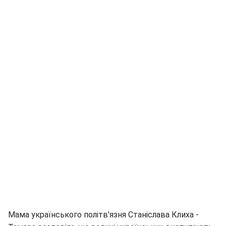
Мама українського політв'язня Станіслава Клиха -