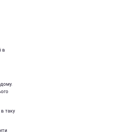
і в
одому.
ього
 в таку
ити