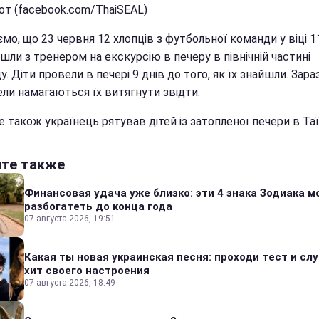
от (facebook.com/ThaiSEAL)
мо, що 23 червня 12 хлопців з футбольної команди у віці 1
ішли з тренером на екскурсію в печеру в північній частині
у. Діти провели в печері 9 днів до того, як їх знайшли. Зара
ели намагаються їх витягнути звідти.
 також українець рятував дітей із затопленої печери в Таї
йте также
Финансовая удача уже близко: эти 4 знака Зодиака м
разбогатеть до конца года
07 августа 2026, 19:51
Какая ты новая украинская песня: проходи тест и сл
хит своего настроения
07 августа 2026, 18:49