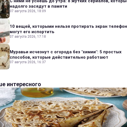
С ними не уснешь до утра: 8 жутких сериалов, которы
надолго засядут в памяти
07 августа 2026, 18:09
10 вещей, которыми нельзя протирать экран телефон
могут его испортить
07 августа 2026, 17:18
Муравьи исчезнут с огорода без "химии": 5 простых
способов, которые действительно работают
07 августа 2026, 16:37
е интересного