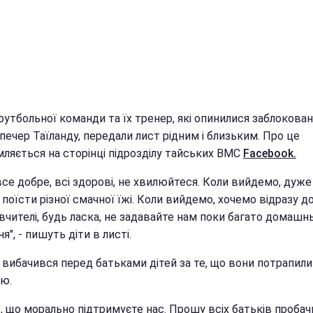
футбольної команди та їх тренер, які опинилися заблокован
 печер Таїланду, передали лист рідним і близьким. Про це
мляється на сторінці підрозділу тайських ВМС
Facebook.
все добре, всі здорові, не хвилюйтеся. Коли вийдемо, дуже
поїсти різної смачної їжі. Коли вийдемо, хочемо відразу д
вчителі, будь ласка, не задавайте нам поки багато домашн
я", - пишуть діти в листі.
 вибачився перед батьками дітей за те, що вони потрапили
ію.
, що морально підтримуєте нас. Прошу всіх батьків пробач