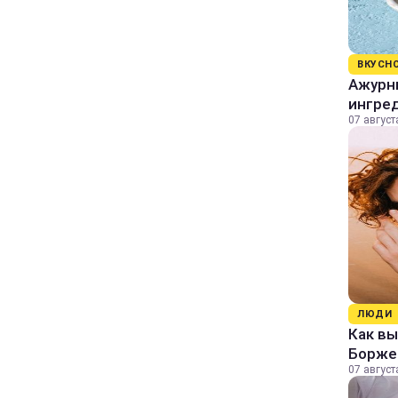
ВКУСН
Ажурны
ингре
07 август
ЛЮДИ
Как в
Борже
07 август