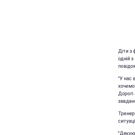
Діти з 
одній з
повідо
"У нас 
хочемо 
Дорогі 
завданн
Тренер
ситуац
"Дякую