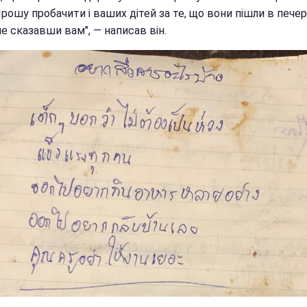
рошу пробачити і ваших дітей за те, що вони пішли в печер
не сказавши вам", — написав він.