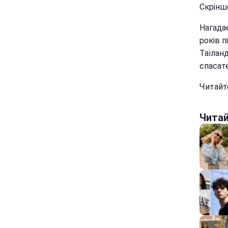
Скрінш
Нагадає
років п
Таїланд
спасат
Читайте
Чита