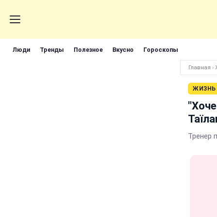
Люди
Тренды
Полезное
Вкусно
Гороскопы
Главная
›
ЖИЗНЬ
"Хоче
Таїла
Тренер п