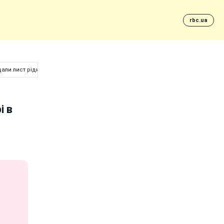
rbc.ua
едали лист рідним
і в