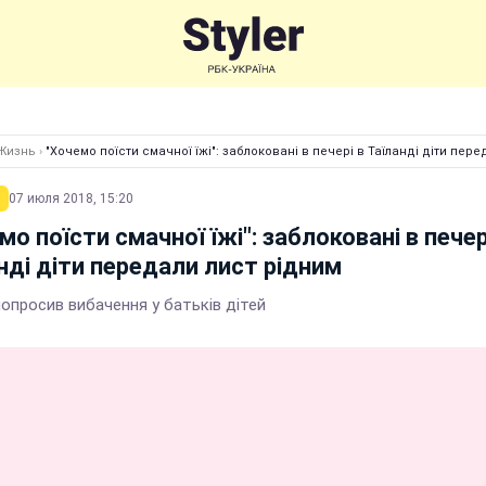
Жизнь
›
"Хочемо поїсти смачної їжі": заблоковані в печері в Таїланді діти пер
07 июля 2018, 15:20
мо поїсти смачної їжі": заблоковані в печер
нді діти передали лист рідним
опросив вибачення у батьків дітей