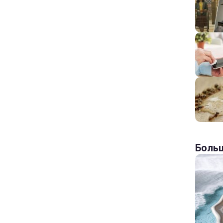
Больш