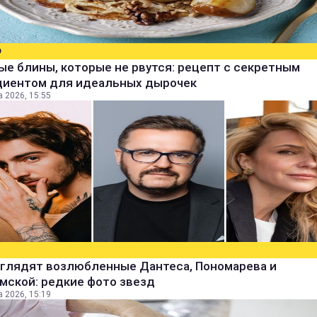
О
е блины, которые не рвутся: рецепт с секретным
диентом для идеальных дырочек
а 2026, 15:55
ыглядят возлюбленные Дантеса, Пономарева и
мской: редкие фото звезд
а 2026, 15:19