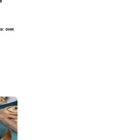
е
а: они