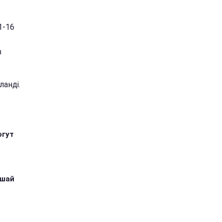
1-16
з
ланді.
огут
ушай