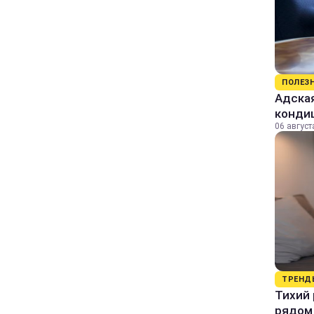
ПОЛЕЗ
Адская
конди
06 август
ТРЕНД
Тихий 
рядом