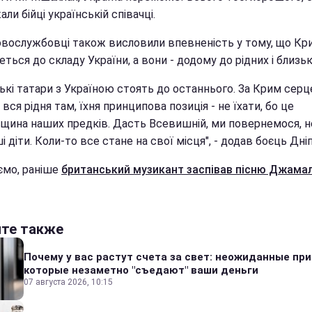
али бійці українській співачці.
овослужбовці також висловили впевненість у тому, що Кр
ться до складу України, а вони - додому до рідних і близь
ькі татари з Україною стоять до останнього. За Крим серц
 вся рідня там, їхня принципова позиція - не їхати, бо це
вщина наших предків. Дасть Всевишній, ми повернемося, н
і діти. Коли-то все стане на свої місця", - додав боєць Дні
ємо, раніше
британський музикант заспівав пісню Джама
йте также
Почему у вас растут счета за свет: неожиданные пр
которые незаметно "съедают" ваши деньги
07 августа 2026, 10:15