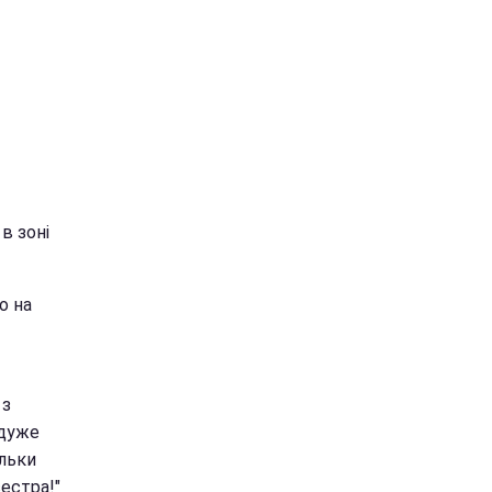
в зоні
о на
 з
 дуже
ільки
естра!"