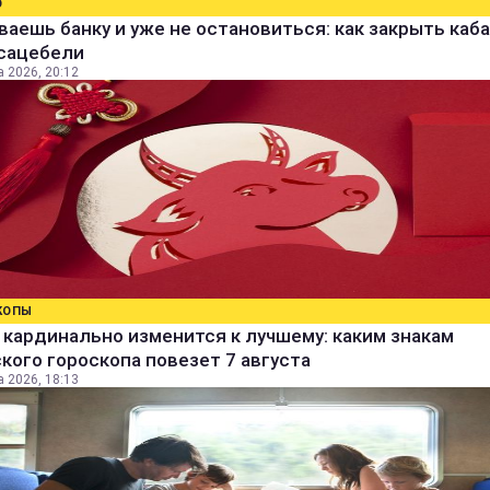
О
аешь банку и уже не остановиться: как закрыть каба
 сацебели
а 2026, 20:12
КОПЫ
кардинально изменится к лучшему: каким знакам
кого гороскопа повезет 7 августа
а 2026, 18:13