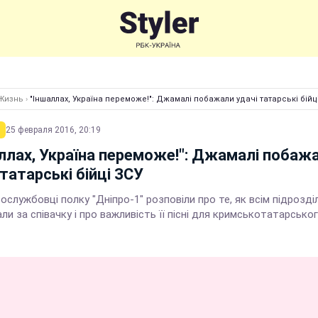
Жизнь
›
"Іншаллах, Україна переможе!": Джамалі побажали удачі татарські бійц
25 февраля 2016, 20:19
ллах, Україна переможе!": Джамалі побаж
 татарські бійці ЗСУ
ослужбовці полку "Дніпро-1" розповіли про те, як всім підрозд
ли за співачку і про важливість її пісні для кримськотатарсько