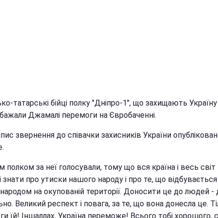
о-татарські бійці полку "Дніпро-1", що захищають Україну 
обажали Джамалі перемоги на Євробаченні.
пис звернення до співачки захисників України опублікован
.
м полком за неї голосували, тому що вся країна і весь світ
 знати про утиски нашого народу і про те, що відбувається
народом на окупованій території. Доносити це до людей -
но. Великий респект і повага, за те, що вона донесла це. Т
и їй! Іншаллах, Україна переможе! Всього тобі хорошого, с