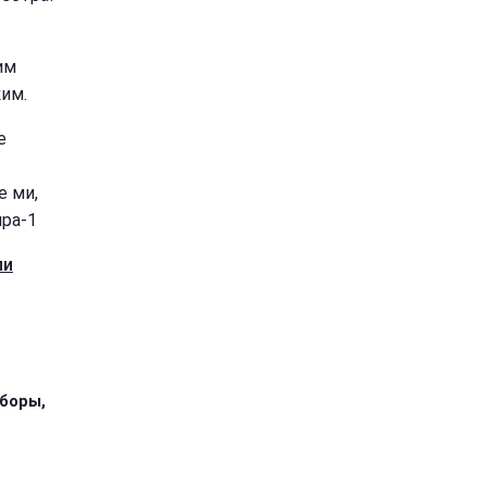
им
ким.
е
е ми,
пра-1
ли
иборы,