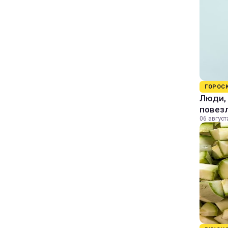
ГОРОС
Люди, 
повезл
06 август