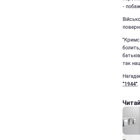
- побаж
Військ
поверне
"Кримс
болить,
батькі
так наш
Нагада
"1944"
.
Чита