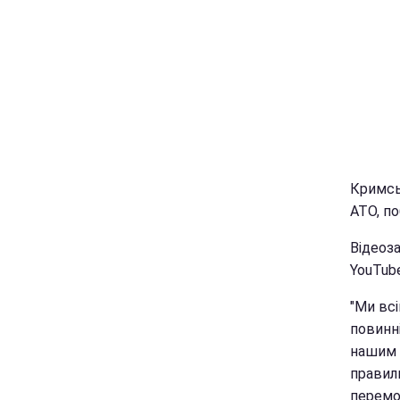
Кримськ
АТО, п
Відеоза
YouTube
"Ми всі
повинні
нашим 
правиль
перемог