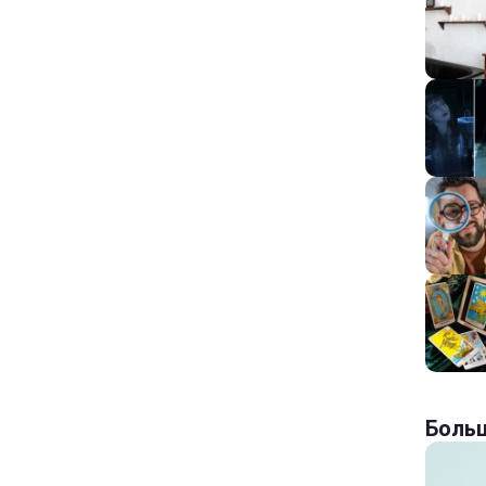
Больш