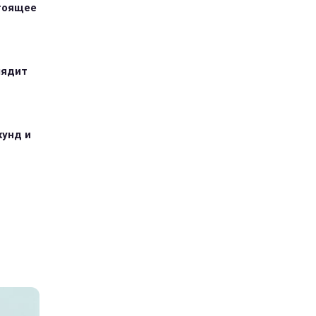
стоящее
лядит
кунд и