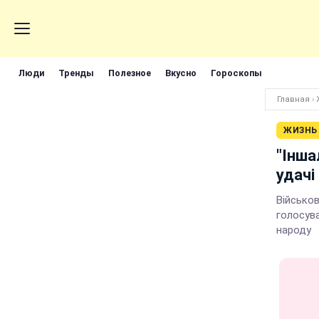
Люди
Тренды
Полезное
Вкусно
Гороскопы
Главная
›
ЖИЗНЬ
"Інша
удачі
Військов
голосува
народу