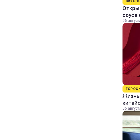
ВКУСН
Открыв
соусе
06 август
ГОРОС
Жизнь 
китайс
06 август