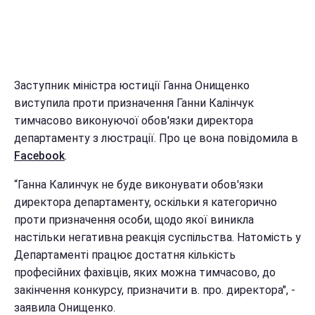
Заступник міністра юстиції Ганна Онищенко
виступила проти призначення Ганни Калінчук
тимчасово виконуючої обов'язки директора
департаменту з люстрації. Про це вона повідомила в
Facebook
.
“Ганна Калинчук не буде виконувати обов'язки
директора департаменту, оскільки я категорично
проти призначення особи, щодо якої виникла
настільки негативна реакція суспільства. Натомість у
Департаменті працює достатня кількість
професійних фахівців, яких можна тимчасово, до
закінчення конкурсу, призначити в. про. директора", -
заявила Онищенко.