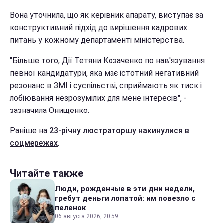
Вона уточнила, що як керівник апарату, виступає за
конструктивний підхід до вирішення кадрових
питань у кожному департаменті міністерства.
"Більше того, Дії Тетяни Козаченко по нав'язування
певної кандидатури, яка має істотний негативний
резонанс в ЗМІ і суспільстві, сприймають як тиск і
лобіювання незрозумілих для мене інтересів", -
зазначила Онищенко.
Ранiше на
23-річну люстраторшу накинулися в
соцмережах
.
Читайте также
Люди, рожденные в эти дни недели,
гребут деньги лопатой: им повезло с
пеленок
06 августа 2026, 20:59