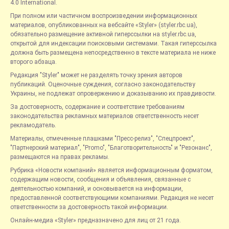
4.0 International.
При полном или частичном воспроизведении информационных
материалов, опубликованных на вебсайте «Styler» (styler.rbc.ua),
обязательно размещение активной гиперссылки на styler.rbc.ua,
открытой для индексации поисковыми системами. Такая гиперссылка
должна быть размещена непосредственно в тексте материала не ниже
второго абзаца.
Редакция "Styler" может не разделять точку зрения авторов
публикаций. Оценочные суждения, согласно законодательству
Украины, не подлежат опровержению и доказыванию их правдивости.
За достоверность, содержание и соответствие требованиям
законодательства рекламных материалов ответственность несет
рекламодатель.
Материалы, отмеченные плашками "Пресс-релиз", "Спецпроект",
"Партнерский материал", "Promo", "Благотворительность" и "Резонанс",
размещаются на правах рекламы.
Рубрика «Новости компаний» является информационным форматом,
содержащим новости, сообщения и объявления, связанные с
деятельностью компаний, и основывается на информации,
предоставленной соответствующими компаниями. Редакция не несет
ответственности за достоверность такой информации.
Онлайн-медиа «Styler» предназначено для лиц от 21 года.