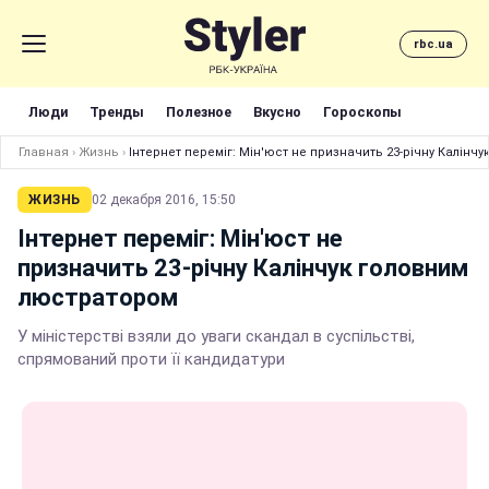
rbc.ua
Люди
Тренды
Полезное
Вкусно
Гороскопы
Главная
›
Жизнь
›
Інтернет переміг: Мін'юст не призначить 23-річну Калінч
ЖИЗНЬ
02 декабря 2016, 15:50
Інтернет переміг: Мін'юст не
призначить 23-річну Калінчук головним
люстратором
У міністерстві взяли до уваги скандал в суспільстві,
спрямований проти її кандидатури