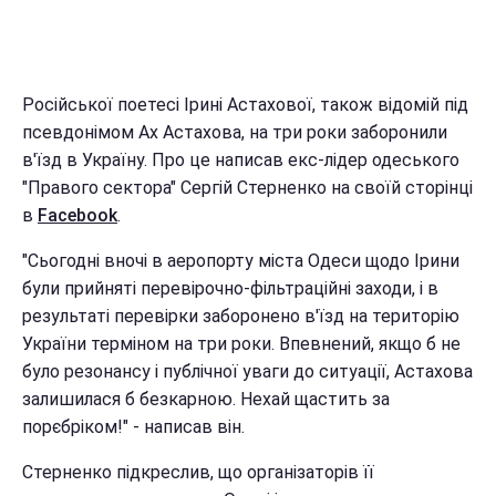
Російської поетесі Ірині Астахової, також відомій під
псевдонімом Ах Астахова, на три роки заборонили
в'їзд в Україну. Про це написав екс-лідер одеського
"Правого сектора" Сергій Стерненко на своїй сторінці
в
Facebook
.
"Сьогодні вночі в аеропорту міста Одеси щодо Ірини
були прийняті перевірочно-фільтраційні заходи, і в
результаті перевірки заборонено в'їзд на територію
України терміном на три роки. Впевнений, якщо б не
було резонансу і публічної уваги до ситуації, Астахова
залишилася б безкарною. Нехай щастить за
порєбріком!" - написав він.
Стерненко підкреслив, що організаторів її