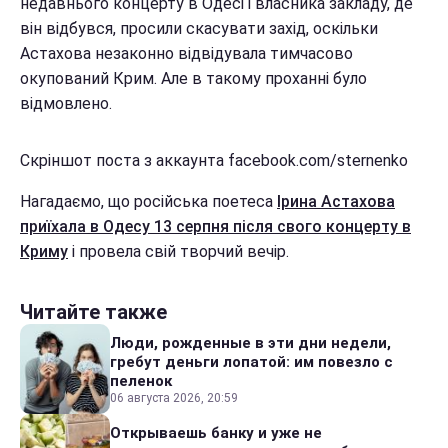
недавнього концерту в Одесі і власника закладу, де
він відбувся, просили скасувати захід, оскільки
Астахова незаконно відвідувала тимчасово
окупований Крим. Але в такому проханні було
відмовлено.
Скріншот поста з аккаунта facebook.com/sternenko
Нагадаємо, що російська поетеса
Ірина Астахова
приїхала в Одесу 13 серпня після свого концерту в
Криму
і провела свій творчий вечір.
Читайте также
Люди, рожденные в эти дни недели,
гребут деньги лопатой: им повезло с
пеленок
06 августа 2026, 20:59
Открываешь банку и уже не