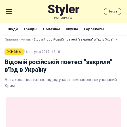
rbc.ua
Люди
Тренды
Полезное
Вкусно
Гороскопы
Главная
›
Жизнь
›
Відомій російській поетесі "закрили" в'їзд в Україну
ЖИЗНЬ
16 августа 2017, 12:18
Відомій російській поетесі "закрили"
в'їзд в Україну
Астахова незаконно відвідувала тимчасово окупований
Крим