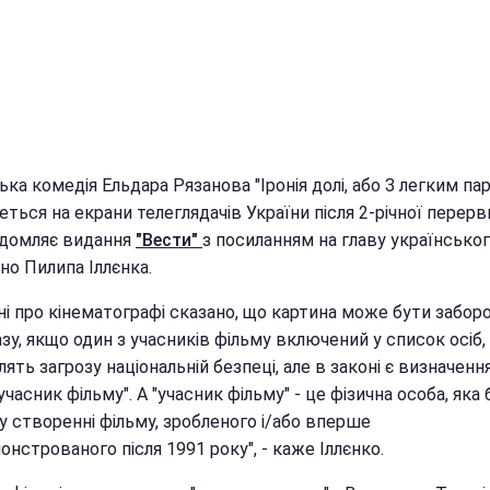
ка комедія Ельдара Рязанова "Іронія долі, або З легким па
ться на екрани телеглядачів України після 2-річної перерв
ідомляє видання
"Вести"
з посиланням на главу українсько
но Пилипа Іллєнка.
ні про кінематографі сказано, що картина може бути забор
зу, якщо один з учасників фільму включений у список осіб,
ять загрозу національній безпеці, але в законі є визначення
учасник фільму". А "учасник фільму" - це фізична особа, яка 
у створенні фільму, зробленого і/або вперше
нстрованого після 1991 року", - каже Іллєнко.