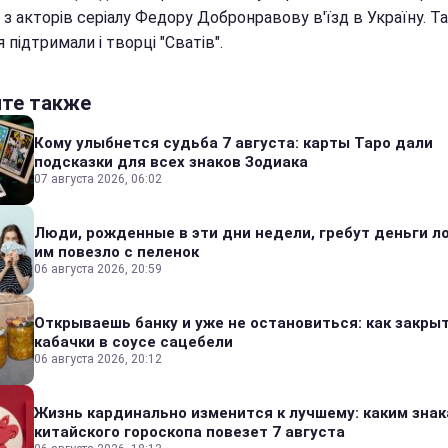
з акторів серіалу Федору Добронравову в'їзд в Україну. Т
 підтримали і творці "Сватів".
йте также
Кому улыбнется судьба 7 августа: карты Таро дали
подсказки для всех знаков Зодиака
07 августа 2026, 06:02
Люди, рожденные в эти дни недели, гребут деньги л
им повезло с пеленок
06 августа 2026, 20:59
Открываешь банку и уже не остановиться: как закры
кабачки в соусе сацебели
06 августа 2026, 20:12
Жизнь кардинально изменится к лучшему: каким зна
китайского гороскопа повезет 7 августа