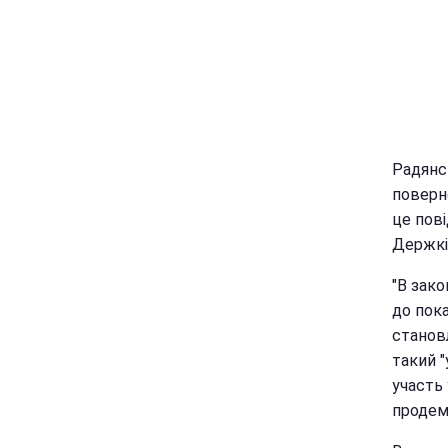
Радянсь
поверне
це пов
Держкі
"В зако
до пока
становл
такий "
участь 
продемо