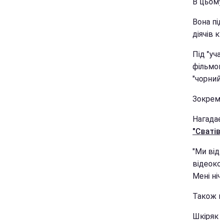
В цьому
Вона пі
діячів 
Під "уч
фільмо
"чорний
Зокрема
Нагада
"Сватів
"Ми ві
відеоко
Мені ні
Також 
Шкіряк