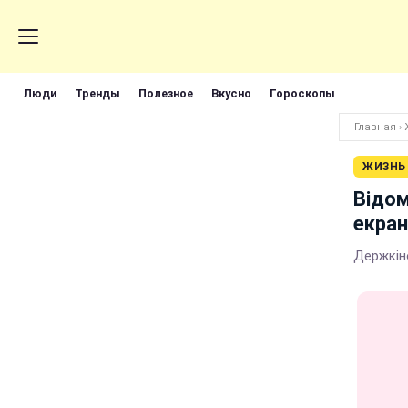
Люди
Тренды
Полезное
Вкусно
Гороскопы
Главная
›
ЖИЗНЬ
Відом
екран
Держкіно