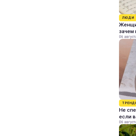
ЛЮДИ
Женщин
зачем 
06 август
ТРЕНД
Не спе
если 
06 август