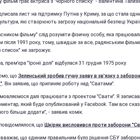
 фільмі грає актриса з "чорного списку" - Валентина Тализі
дписала лист на підтримку Путіна у Криму, за що стала одн
культури, які створюють загрозу національній безпеці Украї
асником фільму" слід розуміти фізичну особу, яка працювал
м після 1991 року, тому, швидше за все, радянським фільм
 список" не загрожує.
, прем'єра "Іронії долі" відбулася 31 грудня 1975 року.
ємо, що
Зеленський зробив гучну заяву в зв'язку з заборо
"
. Він заявив, що припиняє роботу над "Сватами".
дмовляємося далі працювати з проектом "Свати". Я записав
ментар, який буде опублікований у Facebook. Там все сказ
чого більше додати", - заявив комік.
повідомлялося, що
Шкіряк висловився проти заборони "Сва
 вважає, що єдиним правильним було рішення СБУ заборо