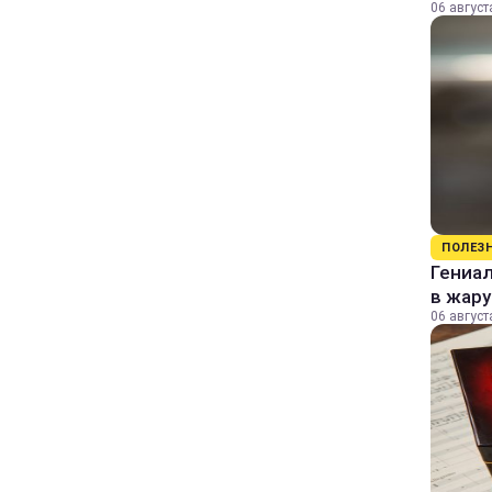
06 август
ПОЛЕЗ
Гениал
в жару
06 август