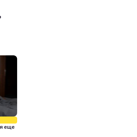
з
тя еще