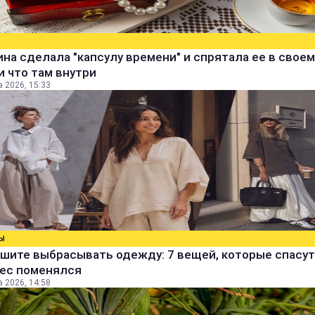
а сделала "капсулу времени" и спрятала ее в своем
и что там внутри
а 2026, 15:33
Ы
шите выбрасывать одежду: 7 вещей, которые спасут
вес поменялся
а 2026, 14:58