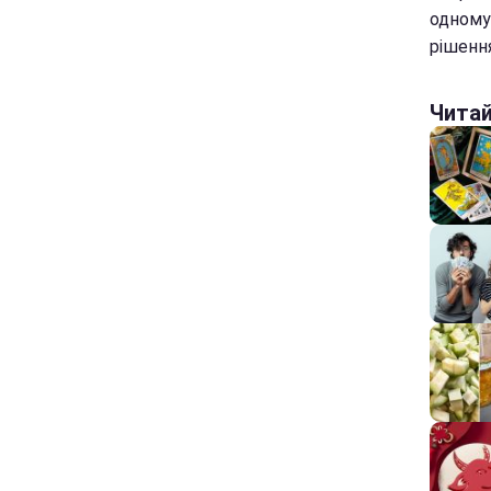
одному 
рішення
Чита