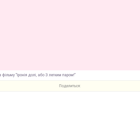
з фільму "Іронія долі, або З легким паром!"
Поделиться: