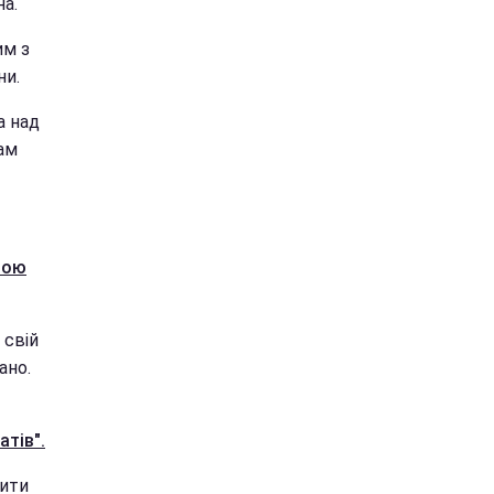
на.
им з
ни.
а над
ам
ною
 свій
ано.
тів".
нити