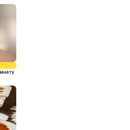
омнату