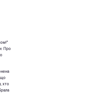
ром!"
и. Про
го
онена
 що
, хто
брала