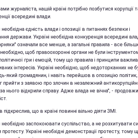
ами журналіста, нашій країні потрібно позбутися корупції т
нції всередині влади.
і необхідна єдність влади і опозиції в питаннях безпеки і
ння держави. Україні необхідна конкуренція всередині вла
рняки" означали все менше, а загальні правила - все більш
 необхідно, щоб правоохоронні органи не були інструменто
політичної гри і емоцій, тому що правила і принципи важлив
вних інтересів. Україні необхідно, щоб недоторканних не б
ь-який громадянин, і навіть перейшов в опозицію політик,
іг прийти з заявою про злочин в незалежний антикорупційн
і за нього відкрили справу. Адже влада не вічна", - продовж
ст.
 підкреслив, що в країні повинні вільно діяти ЗМІ.
і необхідно заспокоювати суспільство, а не розхитувати с
 протесту. Україні необхідні демонстрації протесту, тому 