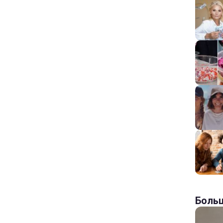
Больш