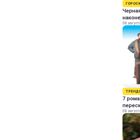
ГОРОС
Черная
наконе
08 август
ТРЕНД
7 рома
пересм
08 август