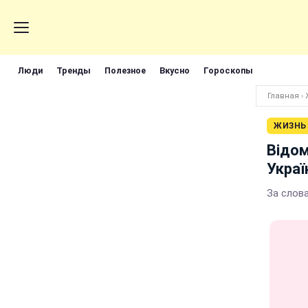
Люди
Тренды
Полезное
Вкусно
Гороскопы
Главная
›
ЖИЗНЬ
Відом
Україн
За слова