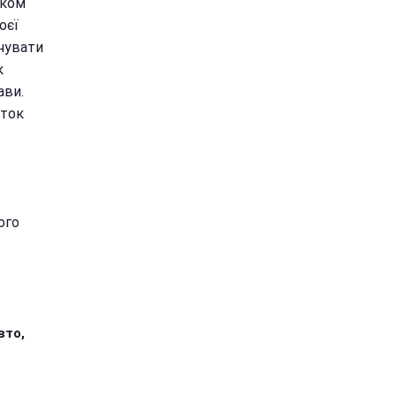
дком
оєї
вчувати
к
ави.
иток
ого
вто,