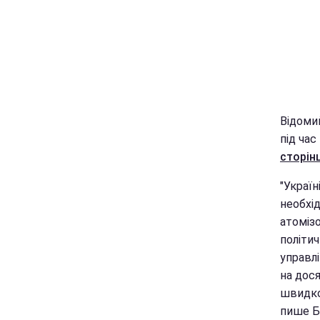
Відоми
під час
сторінц
"Україн
необхі
атоміз
політич
управлі
на дося
швидко
пише Б