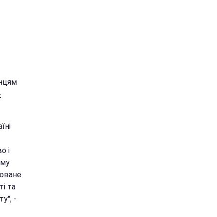
їнцям
-
їні
о і
ому
товане
ті та
у", -