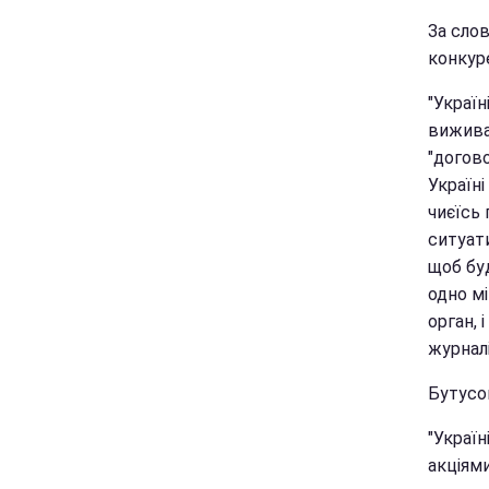
За слов
конкуре
"Україн
вижива
"догово
Україні
чиєїсь 
ситуати
щоб буд
одно м
орган, 
журналі
Бутусов
"Україн
акціями