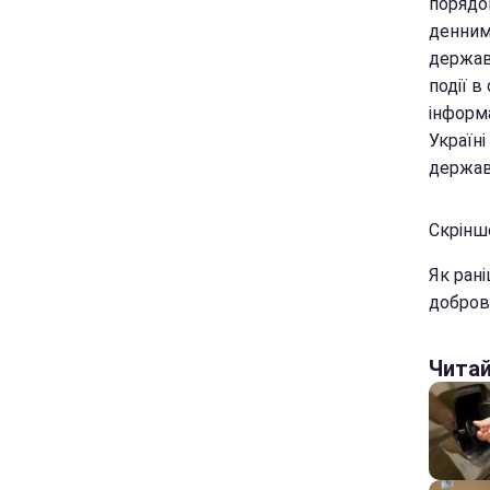
порядо
денним 
держави
події в
інформ
Україні
держави
Скріншо
Як ран
добров
Чита