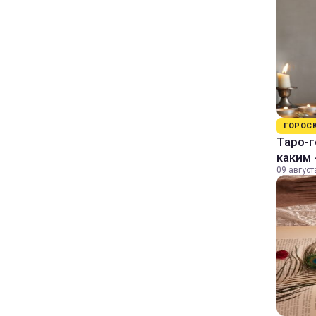
ГОРОС
Таро-г
каким 
09 август