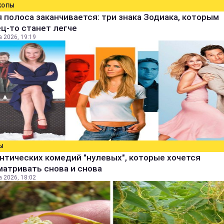
КОПЫ
 полоса заканчивается: три знака Зодиака, которым
ц-то станет легче
а 2026, 19:19
Ы
нтических комедий "нулевых", которые хочется
атривать снова и снова
а 2026, 18:02