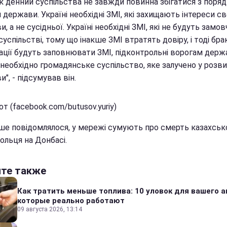
к денний суспільства не завжди повинна збігатися з поря
держави. Україні необхідні ЗМІ, які захищають інтереси св
, а не сусідньої. Україні необхідні ЗМІ, які не будуть замо
 суспільстві, тому що інакше ЗМІ втратять довіру, і тоді бра
ації будуть заповнювати ЗМІ, підконтрольні ворогам держ
 необхідно громадянське суспільство, яке залучено у розв
", - підсумував він.
т (facebook.com/butusov.yuriy)
іше повідомлялося, у мережі сумують про смерть казахськ
ольця на Донбасі.
йте также
Как тратить меньше топлива: 10 уловок для вашего а
которые реально работают
09 августа 2026, 13:14