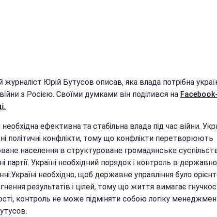
й журналіст Юрій Бутусов описав, яка влада потрібна укра
 війни з Росією. Своїми думками він поділився на
Facebook
і.
і необхідна ефективна та стабільна влада під час війни. Укра
дні політичні конфлікти, тому що конфлікти перетворюють
оване населення в структуроване громадянське суспільств
ні партії. Україні необхідний порядок і контроль в державн
нні.Україні необхідно, щоб державне управління було орієн
гнення результатів і цілей, тому що життя вимагає гнучкос
сті, контроль не може підміняти собою логіку менеджмент
утусов.