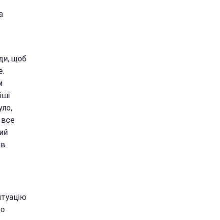
а
ди, щоб
е.
м
іші
уло,
 все
ий
ив
итуацію
що