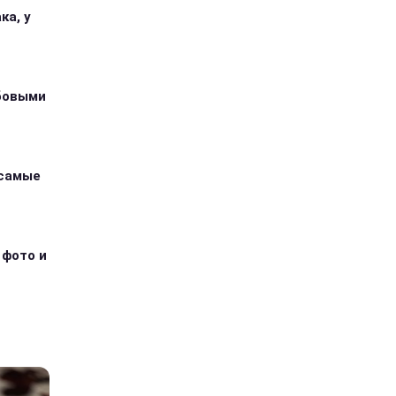
ка, у
абовыми
 самые
 фото и