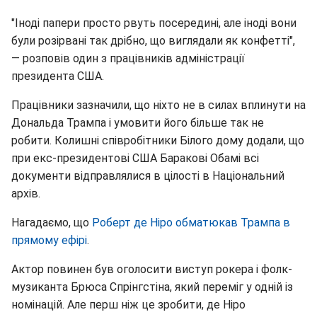
"Іноді папери просто рвуть посередині, але іноді вони
були розірвані так дрібно, що виглядали як конфетті",
— розповів один з працівників адміністрації
президента США.
Працівники зазначили, що ніхто не в силах вплинути на
Дональда Трампа і умовити його більше так не
робити. Колишні співробітники Білого дому додали, що
при екс-президентові США Баракові Обамі всі
документи відправлялися в цілості в Національний
архів.
Нагадаємо, що
Роберт де Ніро обматюкав Трампа в
прямому ефірі
.
Актор повинен був оголосити виступ рокера і фолк-
музиканта Брюса Спрінгстіна, який переміг у одній із
номінацій. Але перш ніж це зробити, де Ніро