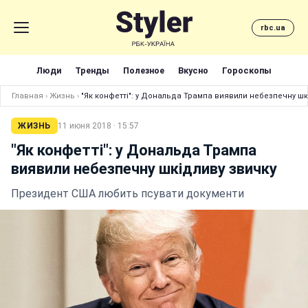
rbc.ua
Люди
Тренды
Полезное
Вкусно
Гороскопы
Главная
›
Жизнь
›
"Як конфетті": у Дональда Трампа виявили небезпечну шк
ЖИЗНЬ
11 июня 2018 · 15:57
"Як конфетті": у Дональда Трампа
виявили небезпечну шкідливу звичку
Президент США любить псувати документи