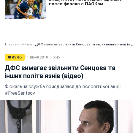
Главная
›
Жизнь
›
ДФС вимагає звільнити Сенцова та інших політв'язнів (ві
ЖИЗНЬ
11 июня 2018 · 15:45
ДФС вимагає звільнити Сенцова та
інших політв'язнів (відео)
Фіскальна служба приєдналася до всесвітньої акції
#FreeSentsov