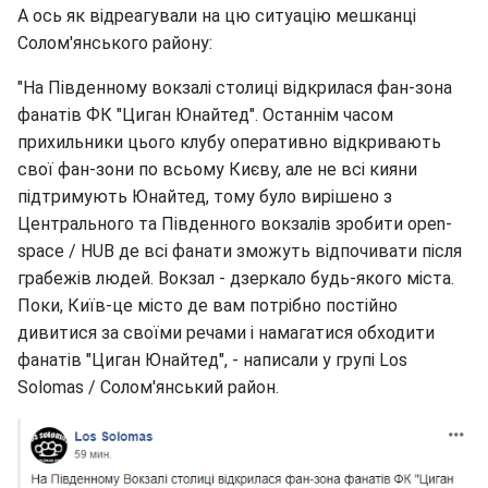
А ось як відреагували на цю ситуацію мешканці
Солом'янського району:
"На Південному вокзалі столиці відкрилася фан-зона
фанатів ФК "Циган Юнайтед". Останнім часом
прихильники цього клубу оперативно відкривають
свої фан-зони по всьому Києву, але не всі кияни
підтримують Юнайтед, тому було вирішено з
Центрального та Південного вокзалів зробити open-
space / HUB де всі фанати зможуть відпочивати після
грабежів людей. Вокзал - дзеркало будь-якого міста.
Поки, Київ-це місто де вам потрібно постійно
дивитися за своїми речами і намагатися обходити
фанатів "Циган Юнайтед", - написали у групі Los
Solomas / Солом'янський район.