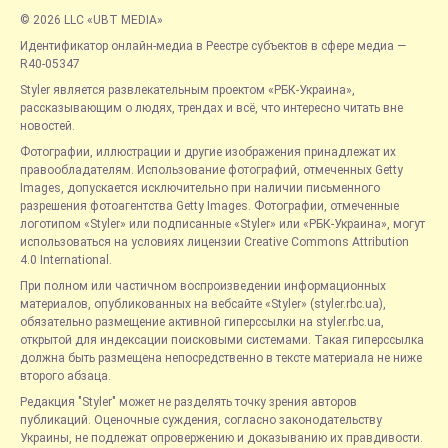
© 2026 LLC «UBT MEDIA»
Идентификатор онлайн-медиа в Реестре субъектов в сфере медиа —
R40-05347
Styler является развлекательным проектом «РБК-Украина»,
рассказывающим о людях, трендах и всё, что интересно читать вне
новостей.
Фотографии, иллюстрации и другие изображения принадлежат их
правообладателям. Использование фотографий, отмеченных Getty
Images, допускается исключительно при наличии письменного
разрешения фотоагентства Getty Images. Фотографии, отмеченные
логотипом «Styler» или подписанные «Styler» или «РБК-Украина», могут
использоваться на условиях лицензии Creative Commons Attribution
4.0 International.
При полном или частичном воспроизведении информационных
материалов, опубликованных на вебсайте «Styler» (styler.rbc.ua),
обязательно размещение активной гиперссылки на styler.rbc.ua,
открытой для индексации поисковыми системами. Такая гиперссылка
должна быть размещена непосредственно в тексте материала не ниже
второго абзаца.
Редакция "Styler" может не разделять точку зрения авторов
публикаций. Оценочные суждения, согласно законодательству
Украины, не подлежат опровержению и доказыванию их правдивости.