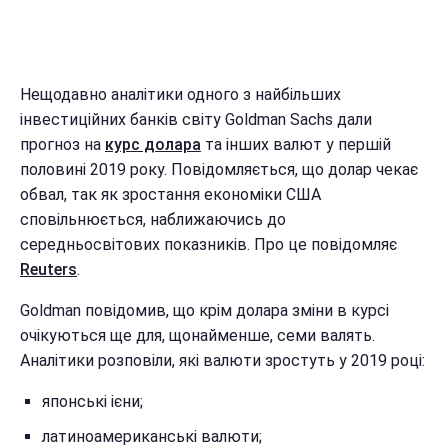
Нещодавно аналітики одного з найбільших
інвестиційних банків світу Goldman Sachs дали
прогноз на
курс долара
та інших валют у першій
половині 2019 року. Повідомляється, що долар чекає
обвал, так як зростання економіки США
сповільнюється, наближаючись до
середньосвітових показників. Про це повідомляє
Reuters
.
Goldman повідомив, що крім долара зміни в курсі
очікуються ще для, щонайменше, семи валять.
Аналітики розповіли, які валюти зростуть у 2019 році:
японські ієни;
латиноамериканські валюти;