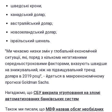
шведські крони;
канадський долар;
австралійський долар;
новозеландський долар;
ізраїльський шекель.
"Ми чекаємо низки змін у глобальній економічній
ситуації, які, поряд з кількома негативними
середньостроковими факторами, вказують швидше
на знижувальний, ніж на підвищувальний тренд
долара в 2019 році", - йдеться в макроекономічному
прогнозі Goldman Sachs.
Нагадаємо, що
СБУ викрила угруповання на зломі
автоматизованих банківських систем
.
Також ми писали, що
МВФ назвав обсяг необхідних