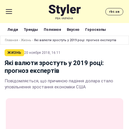
rbc.ua
Люди
Тренды
Полезное
Вкусно
Гороскопы
Главная
›
Жизнь
›
Які валюти зростуть у 2019 році: прогноз експертів
ЖИЗНЬ
20 ноября 2018, 16:11
Які валюти зростуть у 2019 році:
прогноз експертів
Повідомляється, що причиною падіння долара стало
уповільнення зростання економіки США