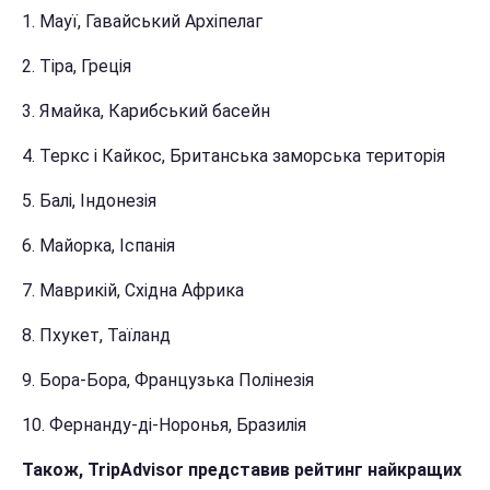
1. Мауї, Гавайський Архіпелаг
2. Тіра, Греція
3. Ямайка, Карибський басейн
4. Теркс і Кайкос, Британська заморська територія
5. Балі, Індонезія
6. Майорка, Іспанія
7. Маврикій, Східна Африка
8. Пхукет, Таїланд
9. Бора-Бора, Французька Полінезія
10. Фернанду-ді-Норонья, Бразилія
Також, TripAdvisor представив рейтинг найкращих