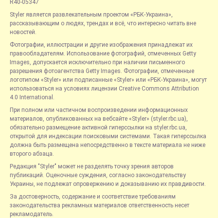
R40-05347
Styler является развлекательным проектом «РБК-Украина»,
рассказывающим о людях, трендах и всё, что интересно читать вне
новостей.
Фотографии, иллюстрации и другие изображения принадлежат их
правообладателям. Использование фотографий, отмеченных Getty
Images, допускается исключительно при наличии письменного
разрешения фотоагентства Getty Images. Фотографии, отмеченные
логотипом «Styler» или подписанные «Styler» или «РБК-Украина», могут
использоваться на условиях лицензии Creative Commons Attribution
4.0 International.
При полном или частичном воспроизведении информационных
материалов, опубликованных на вебсайте «Styler» (styler.rbc.ua),
обязательно размещение активной гиперссылки на styler.rbc.ua,
открытой для индексации поисковыми системами. Такая гиперссылка
должна быть размещена непосредственно в тексте материала не ниже
второго абзаца.
Редакция "Styler" может не разделять точку зрения авторов
публикаций. Оценочные суждения, согласно законодательству
Украины, не подлежат опровержению и доказыванию их правдивости.
За достоверность, содержание и соответствие требованиям
законодательства рекламных материалов ответственность несет
рекламодатель.