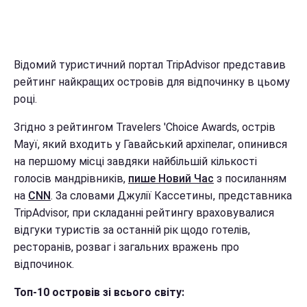
Відомий туристичний портал TripAdvisor представив
рейтинг найкращих островів для відпочинку в цьому
році.
Згідно з рейтингом Travelers 'Choice Awards, острів
Мауї, який входить у Гавайський архіпелаг, опинився
на першому місці завдяки найбільшій кількості
голосів мандрівників,
пише Новий Час
з посиланням
на
CNN
. За словами Джулії Кассетины, представника
TripAdvisor, при складанні рейтингу враховувалися
відгуки туристів за останній рік щодо готелів,
ресторанів, розваг і загальних вражень про
відпочинок.
Топ-10 островів зі всього світу: