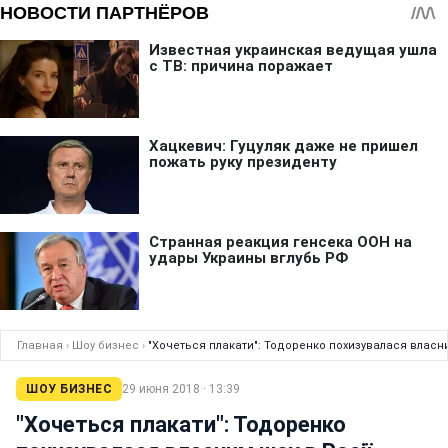
Главная
›
Шоу бизнес
›
"Хочеться плакати": Тодоренко похизувалася власним
ШОУ БИЗНЕС
29 июня 2018 · 13:39
"Хочеться плакати": Тодоренко