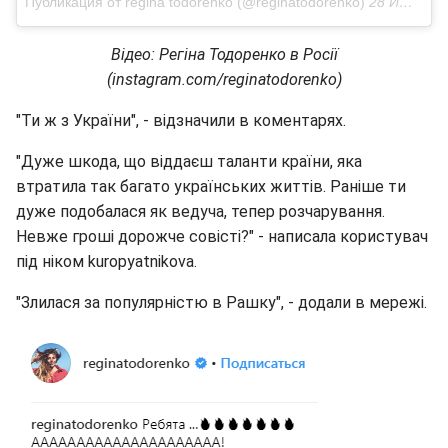
Публикация от regina todorenko (@reginatodorenko)
28 Июн 2018 в 10:48 PDT
Відео: Регіна Тодоренко в Росії
(instagram.com/reginatodorenko)
"Ти ж з України", - відзначили в коментарях.
"Дуже шкода, що віддаєш таланти країни, яка
втратила так багато українських життів. Раніше ти
дуже подобалася як ведуча, тепер розчарування.
Невже гроші дорожче совісті?" - написала користувач
під ніком kuropyatnikova.
"Злилася за популярністю в Рашку", - додали в мережі.