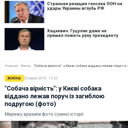
Главная
›
Жизнь
›
"Собача вірність": у Києві собака віддано лежав поруч і
ЖИЗНЬ
29 июня 2018 · 13:23
"Собача вірність": у Києві собака
віддано лежав поруч із загиблою
подругою (фото)
Мережу вразили фото сумної історії