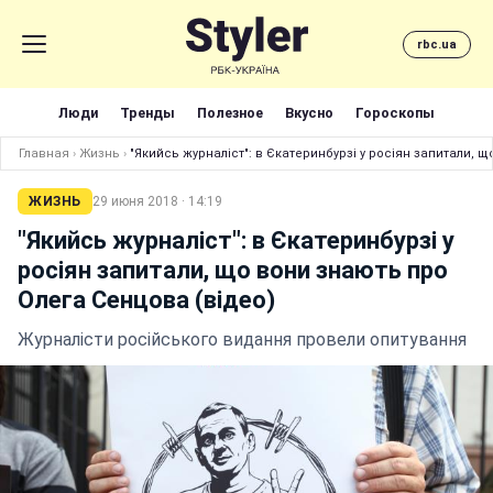
rbc.ua
Люди
Тренды
Полезное
Вкусно
Гороскопы
Главная
›
Жизнь
›
"Якийсь журналіст": в Єкатеринбурзі у росіян запитали, 
ЖИЗНЬ
29 июня 2018 · 14:19
"Якийсь журналіст": в Єкатеринбурзі у
росіян запитали, що вони знають про
Олега Сенцова (відео)
Журналісти російського видання провели опитування