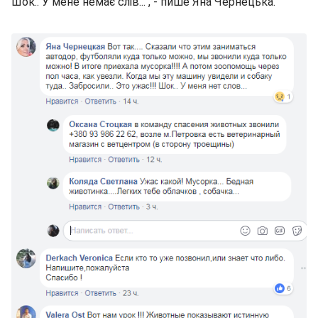
Шок.. У мене немає слів...", - пише Яна Чернецька.