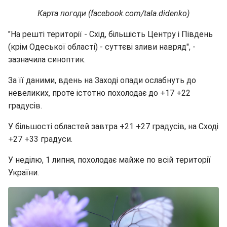
Карта погоди (facebook.com/tala.didenko)
"На решті території - Схід, більшість Центру і Південь
(крім Одеської області) - суттєві зливи навряд", -
зазначила синоптик.
За її даними, вдень на Заході опади ослабнуть до
невеликих, проте істотно похолодає до +17 +22
градусів.
У більшості областей завтра +21 +27 градусів, на Сході
+27 +33 градуси.
У неділю, 1 липня, похолодає майже по всій території
України.