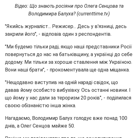
Відео: Що знають росіяни про Олега Сенцова та
Володимира Балуха? (currenttime.tv)
"Якийсь журналіст... Режисер... Десь у в'язниці, десь
закрили його", - відповів один з респондентів.
"Ми будемо тільки раді, якщо наші представники Росії
повернуться до нас на батьківщину, а українці до себе
додому. Ми тільки за хороше ставлення між Україною.
Вони наші брати", - прокоментувала ще одна міщанка.
"Нещодавно виступив на одній нараді свідок, що
давав йому особисто вибухівку. Ось останні новини. І
що йому у нас дали за тероризм 20 років", - поділилася
своєю обізнаністю інша жінка.
Нагадаємо, Володимир Балух голодує вже понад 100
днів, а Олег Сенцов майже 50.