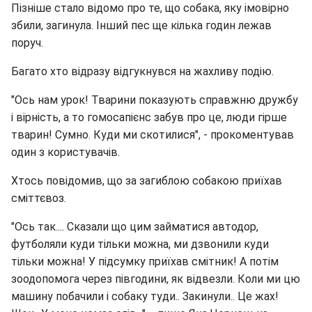
Пізніше стало відомо про те, що собака, яку імовірно
збили, загинула. Інший пес ще кілька годин лежав
поруч.
Багато хто відразу відгукнувся на жахливу подію.
"Ось нам урок! Тварини показують справжню дружбу
і вірність, а то гомосапієнс забув про це, люди гірше
тварин! Сумно. Куди ми скотилися", - прокоментував
один з користувачів.
Хтось повідомив, що за загиблою собакою приїхав
сміттєвоз.
"Ось так.... Сказали що цим займатися автодор,
футболяли куди тільки можна, ми дзвонили куди
тільки можна! У підсумку приїхав смітник! А потім
зоодопомога через півгодини, як відвезли. Коли ми цю
машину побачили і собаку туди.. Закинули.. Це жах!