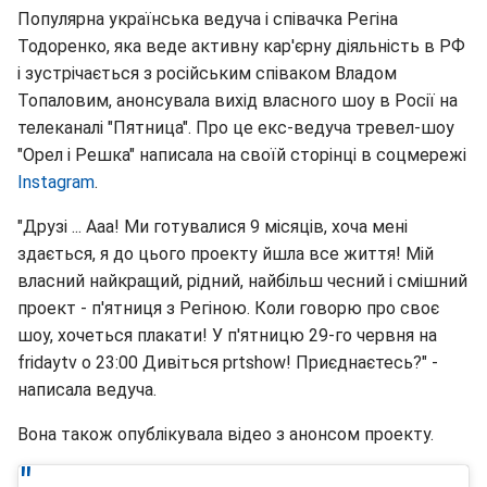
Популярна українська ведуча і співачка Регіна
Тодоренко, яка веде активну кар'єрну діяльність в РФ
і зустрічається з російським співаком Владом
Топаловим, анонсувала вихід власного шоу в Росії на
телеканалі "Пятница". Про це екс-ведуча тревел-шоу
"Орел і Решка" написала на своїй сторінці в соцмережі
Instagram
.
"Друзі ... Ааа! Ми готувалися 9 місяців, хоча мені
здається, я до цього проекту йшла все життя! Мій
власний найкращий, рідний, найбільш чесний і смішний
проект - п'ятниця з Регіною. Коли говорю про своє
шоу, хочеться плакати! У п'ятницю 29-го червня на
fridaytv о 23:00 Дивіться prtshow! Приєднаєтесь?" -
написала ведуча.
Вона також опублікувала відео з анонсом проекту.