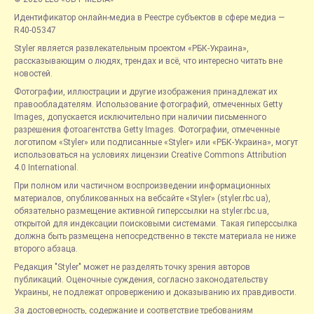
Идентификатор онлайн-медиа в Реестре субъектов в сфере медиа —
R40-05347
Styler является развлекательным проектом «РБК-Украина»,
рассказывающим о людях, трендах и всё, что интересно читать вне
новостей.
Фотографии, иллюстрации и другие изображения принадлежат их
правообладателям. Использование фотографий, отмеченных Getty
Images, допускается исключительно при наличии письменного
разрешения фотоагентства Getty Images. Фотографии, отмеченные
логотипом «Styler» или подписанные «Styler» или «РБК-Украина», могут
использоваться на условиях лицензии Creative Commons Attribution
4.0 International.
При полном или частичном воспроизведении информационных
материалов, опубликованных на вебсайте «Styler» (styler.rbc.ua),
обязательно размещение активной гиперссылки на styler.rbc.ua,
открытой для индексации поисковыми системами. Такая гиперссылка
должна быть размещена непосредственно в тексте материала не ниже
второго абзаца.
Редакция "Styler" может не разделять точку зрения авторов
публикаций. Оценочные суждения, согласно законодательству
Украины, не подлежат опровержению и доказыванию их правдивости.
За достоверность, содержание и соответствие требованиям