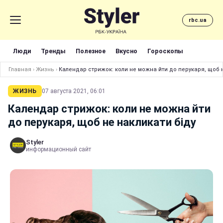
rbc.ua
Люди
Тренды
Полезное
Вкусно
Гороскопы
Главная
›
Жизнь
›
Календар стрижок: коли не можна йти до перукаря, щоб н
ЖИЗНЬ
07 августа 2021, 06:01
Календар стрижок: коли не можна йти
до перукаря, щоб не накликати біду
Styler
информационный сайт