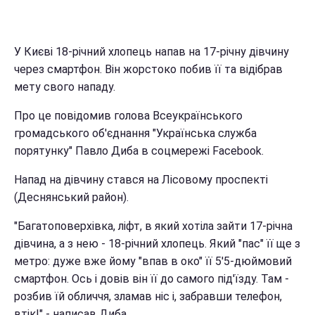
У Києві 18-річний хлопець напав на 17-річну дівчину
через смартфон. Він жорстоко побив її та відібрав
мету свого нападу.
Про це повідомив голова Всеукраїнського
громадського об'єднання "Українська служба
порятунку" Павло Диба в соцмережі Facebook.
Напад на дівчину стався на Лісовому проспекті
(Деснянський район).
"Багатоповерхівка, ліфт, в який хотіла зайти 17-річна
дівчина, а з нею - 18-річний хлопець. Який "пас" її ще з
метро: дуже вже йому "впав в око" її 5'5-дюймовий
смартфон. Ось і довів він її до самого під'їзду. Там -
розбив їй обличчя, зламав ніс і, забравши телефон,
втік!" - написав Диба.