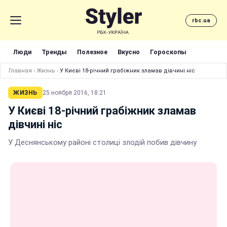
rbc.ua
Люди
Тренды
Полезное
Вкусно
Гороскопы
Главная
›
Жизнь
›
У Києві 18-річний грабіжник зламав дівчині ніс
ЖИЗНЬ
25 ноября 2016, 18:21
У Києві 18-річний грабіжник зламав
дівчині ніс
У Деснянському районі столиці злодій побив дівчину