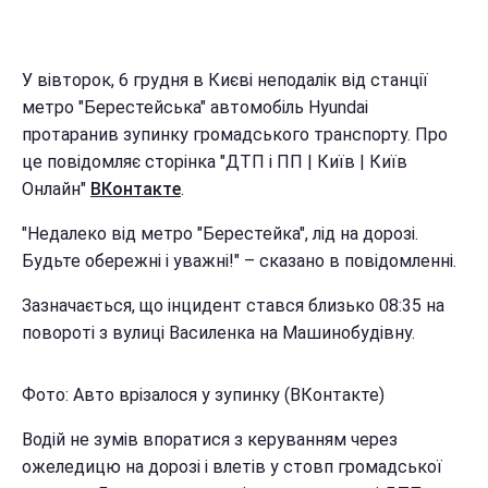
У вівторок, 6 грудня в Києві неподалік від станції
метро "Берестейська" автомобіль Hyundai
протаранив зупинку громадського транспорту. Про
це повідомляє сторінка "ДТП і ПП | Київ | Київ
Онлайн"
ВКонтакте
.
"Недалеко від метро "Берестейка", лід на дорозі.
Будьте обережні і уважні!" – сказано в повідомленні.
Зазначається, що інцидент стався близько 08:35 на
повороті з вулиці Василенка на Машинобудівну.
Фото: Авто врізалося у зупинку (ВКонтакте)
Водій не зумів впоратися з керуванням через
ожеледицю на дорозі і влетів у стовп громадської