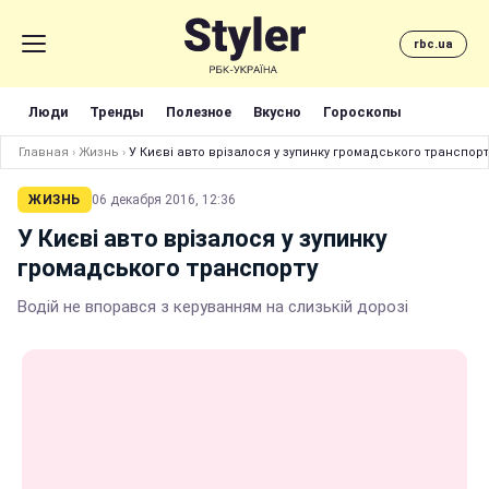
rbc.ua
Люди
Тренды
Полезное
Вкусно
Гороскопы
Главная
›
Жизнь
›
У Києві авто врізалося у зупинку громадського транспорт
ЖИЗНЬ
06 декабря 2016, 12:36
У Києві авто врізалося у зупинку
громадського транспорту
Водій не впорався з керуванням на слизькій дорозі