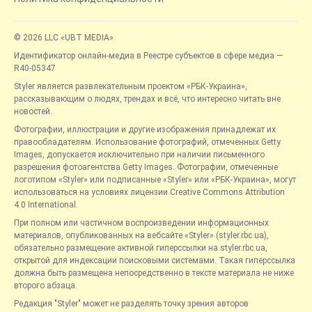
© 2026 LLC «UBT MEDIA»
Идентификатор онлайн-медиа в Реестре субъектов в сфере медиа —
R40-05347
Styler является развлекательным проектом «РБК-Украина»,
рассказывающим о людях, трендах и всё, что интересно читать вне
новостей.
Фотографии, иллюстрации и другие изображения принадлежат их
правообладателям. Использование фотографий, отмеченных Getty
Images, допускается исключительно при наличии письменного
разрешения фотоагентства Getty Images. Фотографии, отмеченные
логотипом «Styler» или подписанные «Styler» или «РБК-Украина», могут
использоваться на условиях лицензии Creative Commons Attribution
4.0 International.
При полном или частичном воспроизведении информационных
материалов, опубликованных на вебсайте «Styler» (styler.rbc.ua),
обязательно размещение активной гиперссылки на styler.rbc.ua,
открытой для индексации поисковыми системами. Такая гиперссылка
должна быть размещена непосредственно в тексте материала не ниже
второго абзаца.
Редакция "Styler" может не разделять точку зрения авторов